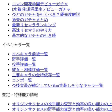
ロマン開花学園デビューガチャ
[水着]泡瀬満里南デビューガチャ
今どのガチャを引くべき？優先度解説
過去のガチャまとめ
最新リセマラランキング
高速リセマラのやり方
基本的なガチャの引き時
イベキャラ一覧
イベキャラ前後一覧
野手評価一覧
投手評価一覧
彼女・相棒評価一覧
主要キャラの金特依存一覧
コンボ一覧
今後実装が確定しているor実装しそうなキャラ一覧
査定・特殊能力情報
オリジンサクセスの投手能力査定と効率の良い能力の上
オリジンサクセスの野手能力査定と効率の良い能力の上