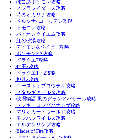
ぽこあポケモン攻略
スプラレイダース攻略
時のオカリナ攻略
ペルソナ4ゴールデン攻略
トモコレ攻略
バイオレクイエム攻略
紅の砂漠攻略
デイモン&ベイビー攻略
ポケモンZA攻略
ドラクエ7攻略
仁王3攻略
ドラクエ1・2攻略
桃鉄2攻略
ゴーストオブヨウテイ攻略
メタルギアデルタ攻略
牧場物語 風のグランドバザール攻略
ドンキーコングバナンザ攻略
マリオカートワールド攻略
モンハンワイルズ攻略
エルデンリング攻略
Blades of Fire攻略
ファンタジーライフi攻略