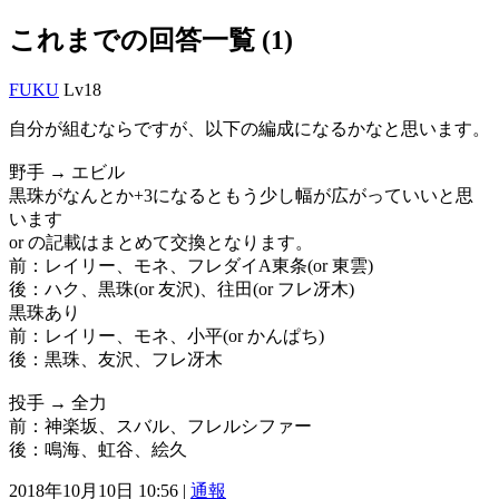
これまでの回答一覧 (1)
FUKU
Lv18
自分が組むならですが、以下の編成になるかなと思います。
野手 → エビル
黒珠がなんとか+3になるともう少し幅が広がっていいと思
います
or の記載はまとめて交換となります。
前：レイリー、モネ、フレダイA東条(or 東雲)
後：ハク、黒珠(or 友沢)、往田(or フレ冴木)
黒珠あり
前：レイリー、モネ、小平(or かんぱち)
後：黒珠、友沢、フレ冴木
投手 → 全力
前：神楽坂、スバル、フレルシファー
後：鳴海、虹谷、絵久
2018年10月10日 10:56 |
通報