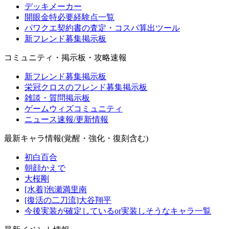
デッキメーカー
開眼金特必要経験点一覧
パワクエ契約書の査定・コスパ算出ツール
新フレンド募集掲示板
コミュニティ・掲示板・攻略速報
新フレンド募集掲示板
栄冠クロスのフレンド募集掲示板
雑談・質問掲示板
ゲームウィズコミュニティ
ニュース速報/更新情報
最新キャラ情報(覚醒・強化・復刻含む)
初白百合
朝顔かえで
大桜剛
[水着]泡瀬満里南
[復活の二刀流]大谷翔平
今後実装が確定しているor実装しそうなキャラ一覧