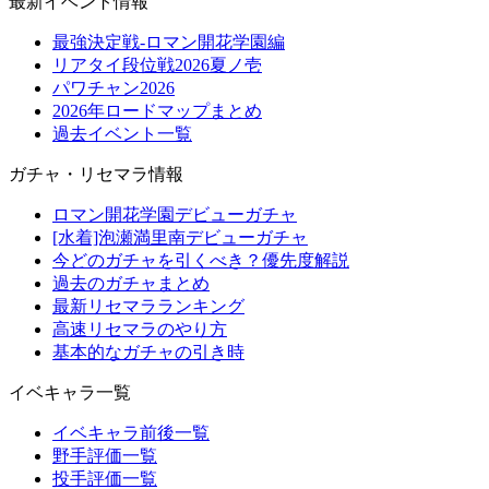
最新イベント情報
最強決定戦-ロマン開花学園編
リアタイ段位戦2026夏ノ壱
パワチャン2026
2026年ロードマップまとめ
過去イベント一覧
ガチャ・リセマラ情報
ロマン開花学園デビューガチャ
[水着]泡瀬満里南デビューガチャ
今どのガチャを引くべき？優先度解説
過去のガチャまとめ
最新リセマラランキング
高速リセマラのやり方
基本的なガチャの引き時
イベキャラ一覧
イベキャラ前後一覧
野手評価一覧
投手評価一覧