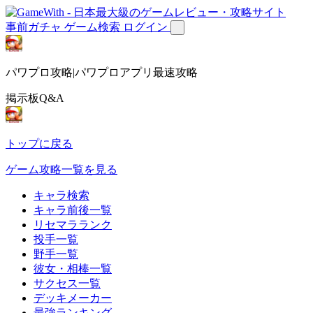
事前ガチャ
ゲーム検索
ログイン
パワプロ攻略|パワプロアプリ最速攻略
掲示板Q&A
トップに戻る
ゲーム攻略一覧を見る
キャラ検索
キャラ前後一覧
リセマラランク
投手一覧
野手一覧
彼女・相棒一覧
サクセス一覧
デッキメーカー
最強ランキング