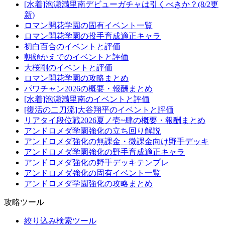
[水着]泡瀬満里南デビューガチャは引くべきか？(8/2更
新)
ロマン開花学園の固有イベント一覧
ロマン開花学園の投手育成適正キャラ
初白百合のイベントと評価
朝顔かえでのイベントと評価
大桜剛のイベントと評価
ロマン開花学園の攻略まとめ
パワチャン2026の概要・報酬まとめ
[水着]泡瀬満里南のイベントと評価
[復活の二刀流]大谷翔平のイベントと評価
リアタイ段位戦2026夏ノ壱~肆の概要・報酬まとめ
アンドロメダ学園強化の立ち回り解説
アンドロメダ強化の無課金・微課金向け野手デッキ
アンドロメダ学園強化の野手育成適正キャラ
アンドロメダ強化の野手デッキテンプレ
アンドロメダ強化の固有イベント一覧
アンドロメダ学園強化の攻略まとめ
攻略ツール
絞り込み検索ツール