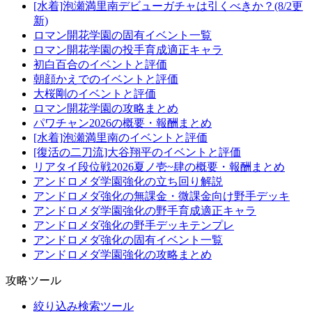
[水着]泡瀬満里南デビューガチャは引くべきか？(8/2更
新)
ロマン開花学園の固有イベント一覧
ロマン開花学園の投手育成適正キャラ
初白百合のイベントと評価
朝顔かえでのイベントと評価
大桜剛のイベントと評価
ロマン開花学園の攻略まとめ
パワチャン2026の概要・報酬まとめ
[水着]泡瀬満里南のイベントと評価
[復活の二刀流]大谷翔平のイベントと評価
リアタイ段位戦2026夏ノ壱~肆の概要・報酬まとめ
アンドロメダ学園強化の立ち回り解説
アンドロメダ強化の無課金・微課金向け野手デッキ
アンドロメダ学園強化の野手育成適正キャラ
アンドロメダ強化の野手デッキテンプレ
アンドロメダ強化の固有イベント一覧
アンドロメダ学園強化の攻略まとめ
攻略ツール
絞り込み検索ツール