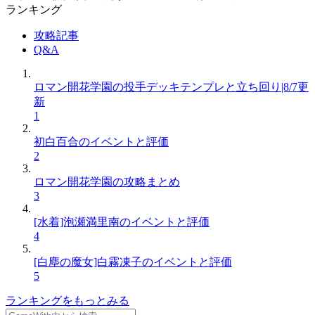
ランキング
攻略記事
Q&A
ロマン開花学園の投手デッキテンプレと立ち回り|8/7更
新
1
初白百合のイベントと評価
2
ロマン開花学園の攻略まとめ
3
[水着]泡瀬満里南のイベントと評価
4
[白塵の魔女]白霧凍子のイベントと評価
5
ランキングをもっとみる