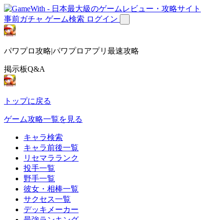
事前ガチャ
ゲーム検索
ログイン
パワプロ攻略|パワプロアプリ最速攻略
掲示板Q&A
トップに戻る
ゲーム攻略一覧を見る
キャラ検索
キャラ前後一覧
リセマラランク
投手一覧
野手一覧
彼女・相棒一覧
サクセス一覧
デッキメーカー
最強ランキング