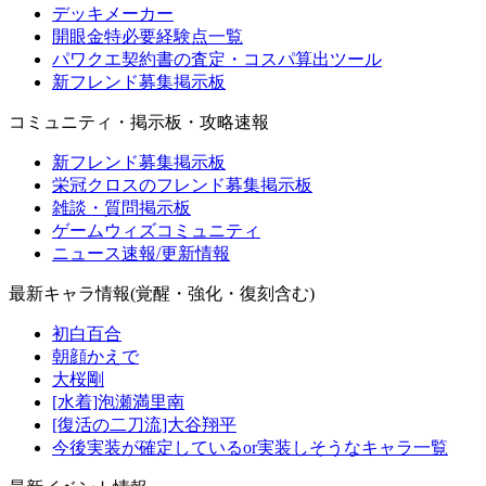
デッキメーカー
開眼金特必要経験点一覧
パワクエ契約書の査定・コスパ算出ツール
新フレンド募集掲示板
コミュニティ・掲示板・攻略速報
新フレンド募集掲示板
栄冠クロスのフレンド募集掲示板
雑談・質問掲示板
ゲームウィズコミュニティ
ニュース速報/更新情報
最新キャラ情報(覚醒・強化・復刻含む)
初白百合
朝顔かえで
大桜剛
[水着]泡瀬満里南
[復活の二刀流]大谷翔平
今後実装が確定しているor実装しそうなキャラ一覧