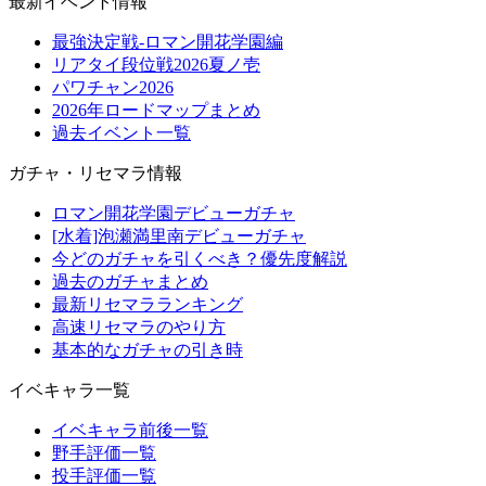
最新イベント情報
最強決定戦-ロマン開花学園編
リアタイ段位戦2026夏ノ壱
パワチャン2026
2026年ロードマップまとめ
過去イベント一覧
ガチャ・リセマラ情報
ロマン開花学園デビューガチャ
[水着]泡瀬満里南デビューガチャ
今どのガチャを引くべき？優先度解説
過去のガチャまとめ
最新リセマラランキング
高速リセマラのやり方
基本的なガチャの引き時
イベキャラ一覧
イベキャラ前後一覧
野手評価一覧
投手評価一覧