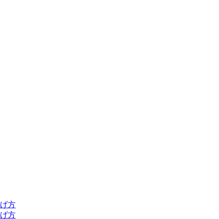
げ方
げ方