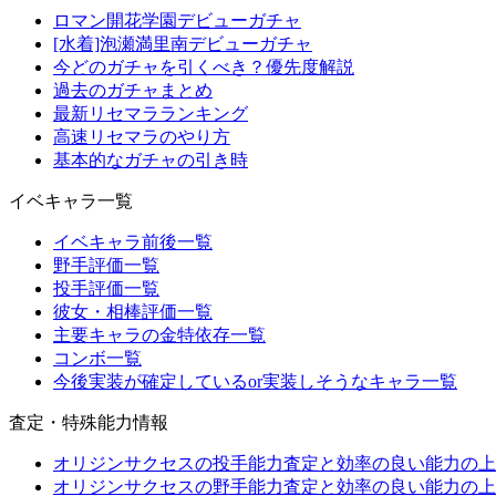
ロマン開花学園デビューガチャ
[水着]泡瀬満里南デビューガチャ
今どのガチャを引くべき？優先度解説
過去のガチャまとめ
最新リセマラランキング
高速リセマラのやり方
基本的なガチャの引き時
イベキャラ一覧
イベキャラ前後一覧
野手評価一覧
投手評価一覧
彼女・相棒評価一覧
主要キャラの金特依存一覧
コンボ一覧
今後実装が確定しているor実装しそうなキャラ一覧
査定・特殊能力情報
オリジンサクセスの投手能力査定と効率の良い能力の上
オリジンサクセスの野手能力査定と効率の良い能力の上