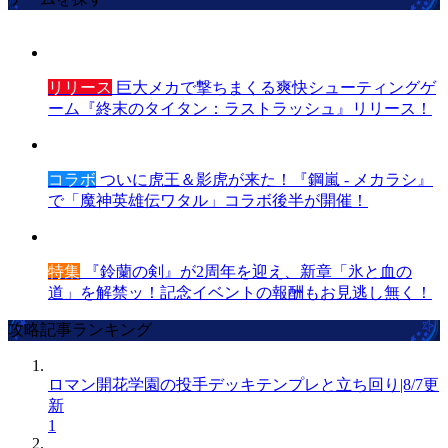
リリース
巨大メカで撃ちまくる爽快シューティングゲ
ーム『終末のタイタン：ラストラッシュ』リリース！
コラボ
ついに虎王＆影虎が来た！『鋼嵐 - メカラシ』
で「魔神英雄伝ワタル」コラボ後半が開催！
特集
『鈴蘭の剣』が2周年を迎え、新章「氷と血の
道」を解禁ッ！記念イベントの報酬もお見逃し無く！
攻略記事ランキング
ロマン開花学園の投手デッキテンプレと立ち回り|8/7更
新
1