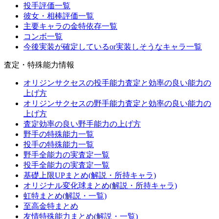
投手評価一覧
彼女・相棒評価一覧
主要キャラの金特依存一覧
コンボ一覧
今後実装が確定しているor実装しそうなキャラ一覧
査定・特殊能力情報
オリジンサクセスの投手能力査定と効率の良い能力の
上げ方
オリジンサクセスの野手能力査定と効率の良い能力の
上げ方
査定効率の良い野手能力の上げ方
野手の特殊能力一覧
投手の特殊能力一覧
野手全能力の実査定一覧
投手全能力の実査定一覧
基礎上限UPまとめ(解説・所持キャラ)
オリジナル変化球まとめ(解説・所持キャラ)
虹特まとめ(解説・一覧)
至高金特まとめ
友情特殊能力まとめ(解説・一覧)