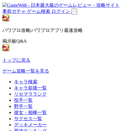
事前ガチャ
ゲーム検索
ログイン
パワプロ攻略|パワプロアプリ最速攻略
掲示板Q&A
トップに戻る
ゲーム攻略一覧を見る
キャラ検索
キャラ前後一覧
リセマラランク
投手一覧
野手一覧
彼女・相棒一覧
サクセス一覧
デッキメーカー
最強ランキング