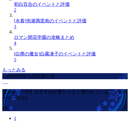
初白百合のイベントと評価
2
[水着]泡瀬満里南のイベントと評価
3
ロマン開花学園の攻略まとめ
4
[白塵の魔女]白霧凍子のイベントと評価
5
もっとみる
GameWithからのお知らせ
【Amazon7月】おすすめ記事からよく買われているコントロ
ーラーTOP4
PR
1