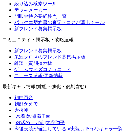
絞り込み検索ツール
デッキメーカー
開眼金特必要経験点一覧
パワクエ契約書の査定・コスパ算出ツール
新フレンド募集掲示板
コミュニティ・掲示板・攻略速報
新フレンド募集掲示板
栄冠クロスのフレンド募集掲示板
雑談・質問掲示板
ゲームウィズコミュニティ
ニュース速報/更新情報
最新キャラ情報(覚醒・強化・復刻含む)
初白百合
朝顔かえで
大桜剛
[水着]泡瀬満里南
[復活の二刀流]大谷翔平
今後実装が確定しているor実装しそうなキャラ一覧