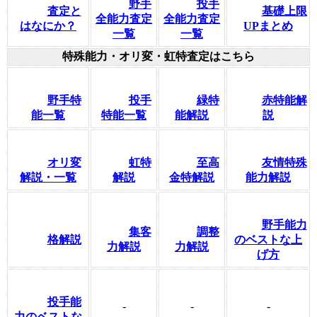
野手
投手
査定と
基礎上限
全能力査定
全能力査定
はなにか？
UPまとめ
一覧
一覧
特殊能力・オリ変・虹特査定はこちら
野手特
投手
緑特
赤特能解
能一覧
特能一覧
能解説
説
オリ変
虹特
至高
友情特殊
解説・一覧
解説
金特解説
能力解説
野手能力
集客
調整
格解説
のベストな上
力解説
力解説
げ方
投手能
-
-
-
力のベストな