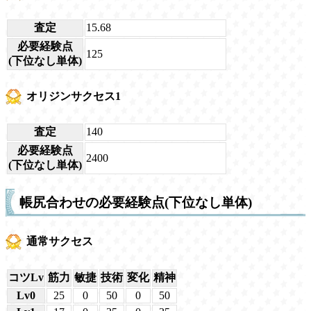
査定
15.68
必要経験点
125
(下位なし単体)
オリジンサクセス1
査定
140
必要経験点
2400
(下位なし単体)
帳尻合わせの必要経験点(下位なし単体)
通常サクセス
コツLv
筋力
敏捷
技術
変化
精神
Lv0
25
0
50
0
50