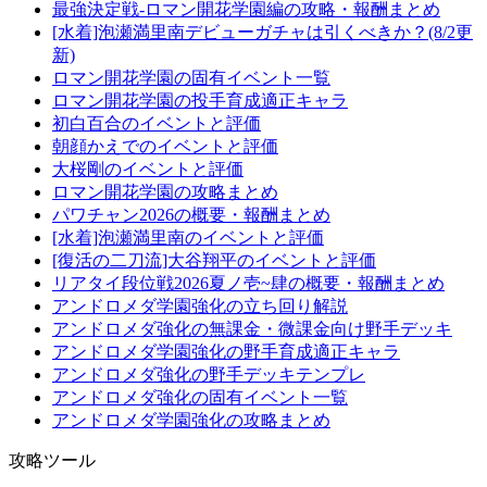
最強決定戦-ロマン開花学園編の攻略・報酬まとめ
[水着]泡瀬満里南デビューガチャは引くべきか？(8/2更
新)
ロマン開花学園の固有イベント一覧
ロマン開花学園の投手育成適正キャラ
初白百合のイベントと評価
朝顔かえでのイベントと評価
大桜剛のイベントと評価
ロマン開花学園の攻略まとめ
パワチャン2026の概要・報酬まとめ
[水着]泡瀬満里南のイベントと評価
[復活の二刀流]大谷翔平のイベントと評価
リアタイ段位戦2026夏ノ壱~肆の概要・報酬まとめ
アンドロメダ学園強化の立ち回り解説
アンドロメダ強化の無課金・微課金向け野手デッキ
アンドロメダ学園強化の野手育成適正キャラ
アンドロメダ強化の野手デッキテンプレ
アンドロメダ強化の固有イベント一覧
アンドロメダ学園強化の攻略まとめ
攻略ツール