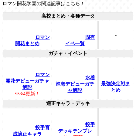
ロマン開花学園の関連記事はこちら！
高校まとめ・各種データ
-
ロマン
固有
開花まとめ
イベ一覧
ガチャ・イベント
ロマン
水着
開花デビューガチャ
最強決定戦ま
泡瀬デビューガチ
解説
とめ
ャ解説
※8/4更新！
適正キャラ・デッキ
投手
-
投手育
デッキテンプレ
成適正キャラ