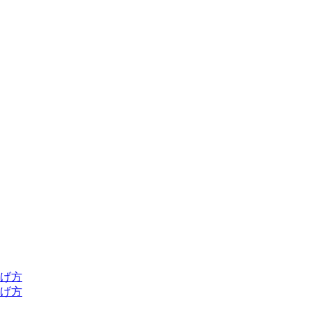
げ方
げ方