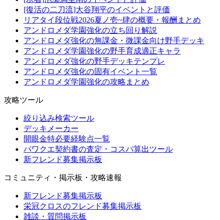
[復活の二刀流]大谷翔平のイベントと評価
リアタイ段位戦2026夏ノ壱~肆の概要・報酬まとめ
アンドロメダ学園強化の立ち回り解説
アンドロメダ強化の無課金・微課金向け野手デッキ
アンドロメダ学園強化の野手育成適正キャラ
アンドロメダ強化の野手デッキテンプレ
アンドロメダ強化の固有イベント一覧
アンドロメダ学園強化の攻略まとめ
攻略ツール
絞り込み検索ツール
デッキメーカー
開眼金特必要経験点一覧
パワクエ契約書の査定・コスパ算出ツール
新フレンド募集掲示板
コミュニティ・掲示板・攻略速報
新フレンド募集掲示板
栄冠クロスのフレンド募集掲示板
雑談・質問掲示板