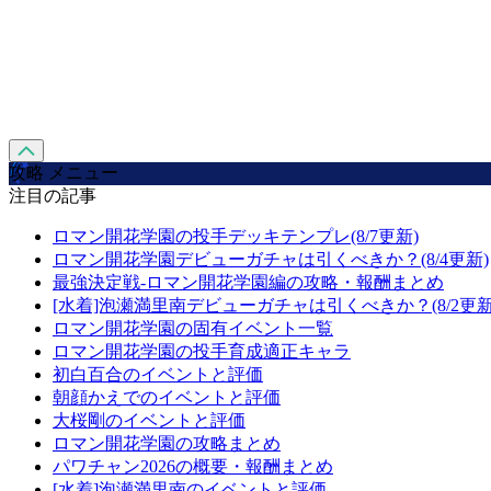
攻略 メニュー
注目の記事
ロマン開花学園の投手デッキテンプレ(8/7更新)
ロマン開花学園デビューガチャは引くべきか？(8/4更新)
最強決定戦-ロマン開花学園編の攻略・報酬まとめ
[水着]泡瀬満里南デビューガチャは引くべきか？(8/2更新
ロマン開花学園の固有イベント一覧
ロマン開花学園の投手育成適正キャラ
初白百合のイベントと評価
朝顔かえでのイベントと評価
大桜剛のイベントと評価
ロマン開花学園の攻略まとめ
パワチャン2026の概要・報酬まとめ
[水着]泡瀬満里南のイベントと評価