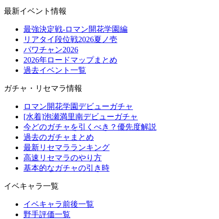
最新イベント情報
最強決定戦-ロマン開花学園編
リアタイ段位戦2026夏ノ壱
パワチャン2026
2026年ロードマップまとめ
過去イベント一覧
ガチャ・リセマラ情報
ロマン開花学園デビューガチャ
[水着]泡瀬満里南デビューガチャ
今どのガチャを引くべき？優先度解説
過去のガチャまとめ
最新リセマラランキング
高速リセマラのやり方
基本的なガチャの引き時
イベキャラ一覧
イベキャラ前後一覧
野手評価一覧