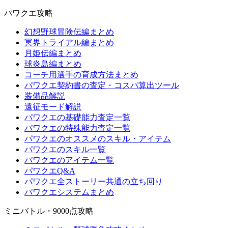
パワクエ攻略
幻想野球冒険伝編まとめ
冥界トライアル編まとめ
月姫伝編まとめ
球炎島編まとめ
コーチ用選手の育成方法まとめ
パワクエ契約書の査定・コスパ算出ツール
装備品解説
遠征モード解説
パワクエの基礎能力査定一覧
パワクエの特殊能力査定一覧
パワクエのオススメのスキル・アイテム
パワクエのスキル一覧
パワクエのアイテム一覧
パワクエQ&A
パワクエ全ストーリー共通の立ち回り
パワクエシステムまとめ
ミニバトル・9000点攻略