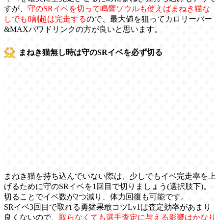
すが、
守のSRイベを切って鳴響ソウルも使えばまねき猫な
しでも8割超は完走する
ので、最大値を狙ってカロリーバー
&MAXパワドリンクの方が良いと思います。
まねき猫無し時は守のSRイベを必ず切る
まねき猫を持ち込んでいない際は、少しでもイベ完走率を上
げるために守のSRイベを1回目で切りましょう(選択肢下)。
切ることでイベ数が2つ減り、体力回復も可能です。
SRイベ3回目で取れる勇猛果敢コツLv1は査定効率があまり
良くないので、
取らなくても選手査定に与える影響はかなり