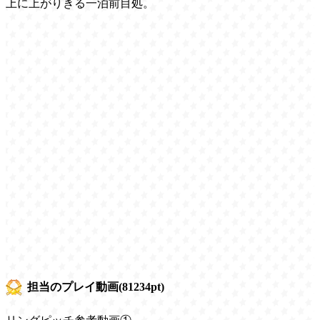
上に上がりきる一泊前目処。
担当のプレイ動画(81234pt)