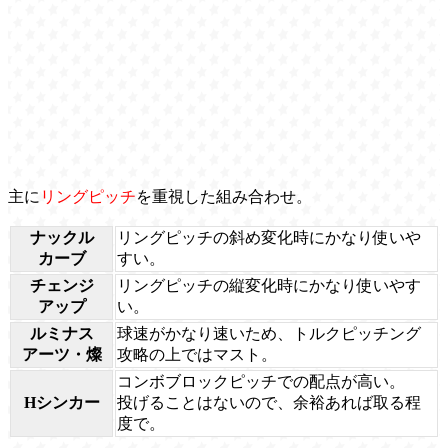
主に
リングピッチ
を重視した組み合わせ。
ナックル
リングピッチの斜め変化時にかなり使いや
カーブ
すい。
チェンジ
リングピッチの縦変化時にかなり使いやす
アップ
い。
ルミナス
球速がかなり速いため、トルクピッチング
アーツ・燦
攻略の上ではマスト。
コンボブロックピッチでの配点が高い。
Hシンカー
投げることはないので、余裕あれば取る程
度で。