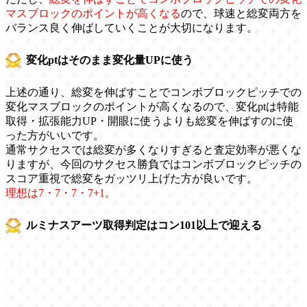
マスブロックのポイントが高くなる
ので、球速と総変両方を
バランス良く伸ばしていくことが大切になります。
変化ptはそのまま変化量UPに使う
上述の通り、総変を伸ばすことでコンボブロックピッチでの
変化マスブロックのポイントが高くなるので、変化ptは特能
取得・拡張能力UP・開眼に使うよりも総変を伸ばすのに使
った方がいいです。
通常サクセスでは総変が多くなりすぎると査定効率が悪くな
りますが、今回のサクセス勝負ではコンボブロックピッチの
スコア重視で総変をガッツリ上げた方が良いです。
理想は7・7・7・7+1。
ルミナスアーツ取得判定はコン101以上で迎える