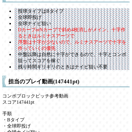
投球タイプはBタイプ
全球即投げ
全球ナイピ狙い
DカーブorNカーブで斜め4枚消しがメイン、十字作
るときはルミナスアーツで
序盤は十字が少ないので、ルミナスアーツで十字を
作っていくの優先
中盤以降は自然に十字ができるので、十字とコンボ
狙ってスコアを稼ぐ
残り時間ギリギリのときはナイピ狙い不要
担当のプレイ動画(147441pt)
コンボブロックピッチ参考動画
スコア147441pt
手順
・Bタイプ
・全球即投げ