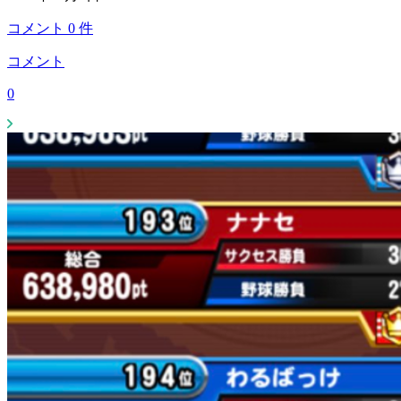
コメント
0
件
コメント
0