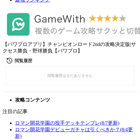
【パワプロアプリ】チャンピオンロード2ndの攻略決定版|サ
クセス勝負・野球勝負【パワプロ】
攻略コンテンツ
注目の記事
ロマン開花学園の投手デッキテンプレ(8/7更新)
ロマン開花学園デビューガチャは引くべきか？(8/4更
新)