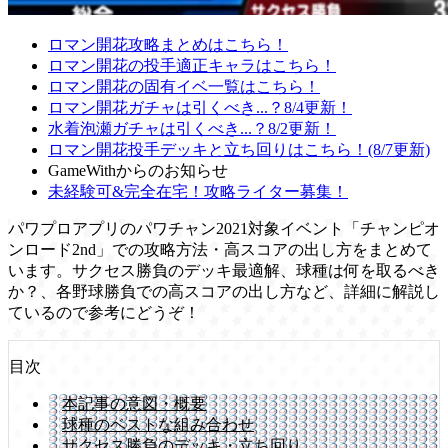
ロマン開花攻略まとめはこちら！
ロマン開花の投手適正キャラはこちら！
ロマン開花の固有イベ一覧はこちら！
ロマン開花ガチャは引くべき...？8/4更新！
水着泡瀬ガチャは引くべき...？8/2更新！
ロマン開花投手デッキと立ち回りはこちら！(8/7更新)
GameWithからのお知らせ
未経験可&完全在宅！攻略ライター募集！
パワプロアプリのパワチャン2021対象イベント「チャンピオ
ンロード2nd」での攻略方法・高スコアの出し方をまとめて
います。サクセス勝負のデッキ最適解、球種は何を取るべき
か？、各野球勝負での高スコアの出し方など、詳細に解説し
ているので参考にどうぞ！
目次
本記事の意図・概要
球種のベストな組み合わせ
サクセス勝負のデッキ・立ち回り