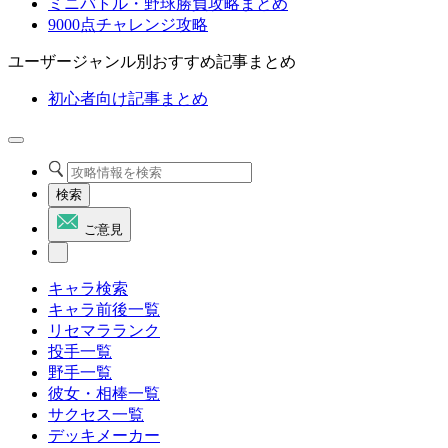
ミニバトル・野球勝負攻略まとめ
9000点チャレンジ攻略
ユーザージャンル別おすすめ記事まとめ
初心者向け記事まとめ
検索
ご意見
キャラ検索
キャラ前後一覧
リセマラランク
投手一覧
野手一覧
彼女・相棒一覧
サクセス一覧
デッキメーカー