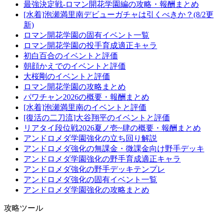
最強決定戦-ロマン開花学園編の攻略・報酬まとめ
[水着]泡瀬満里南デビューガチャは引くべきか？(8/2更
新)
ロマン開花学園の固有イベント一覧
ロマン開花学園の投手育成適正キャラ
初白百合のイベントと評価
朝顔かえでのイベントと評価
大桜剛のイベントと評価
ロマン開花学園の攻略まとめ
パワチャン2026の概要・報酬まとめ
[水着]泡瀬満里南のイベントと評価
[復活の二刀流]大谷翔平のイベントと評価
リアタイ段位戦2026夏ノ壱~肆の概要・報酬まとめ
アンドロメダ学園強化の立ち回り解説
アンドロメダ強化の無課金・微課金向け野手デッキ
アンドロメダ学園強化の野手育成適正キャラ
アンドロメダ強化の野手デッキテンプレ
アンドロメダ強化の固有イベント一覧
アンドロメダ学園強化の攻略まとめ
攻略ツール