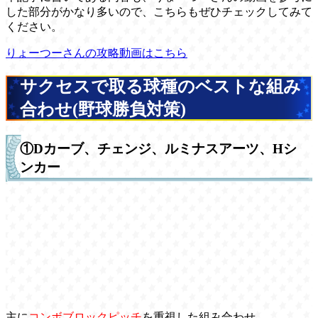
した部分がかなり多いので、こちらもぜひチェックしてみて
ください。
りょーつーさんの攻略動画はこちら
サクセスで取る球種のベストな組み
合わせ(野球勝負対策)
①Dカーブ、チェンジ、ルミナスアーツ、Hシ
ンカー
主に
コンボブロックピッチ
を重視した組み合わせ。