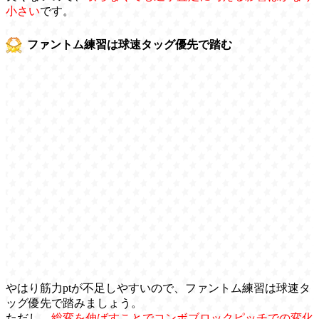
小さい
です。
ファントム練習は球速タッグ優先で踏む
やはり筋力ptが不足しやすいので、ファントム練習は球速タ
ッグ優先で踏みましょう。
ただし、
総変を伸ばすことでコンボブロックピッチでの変化