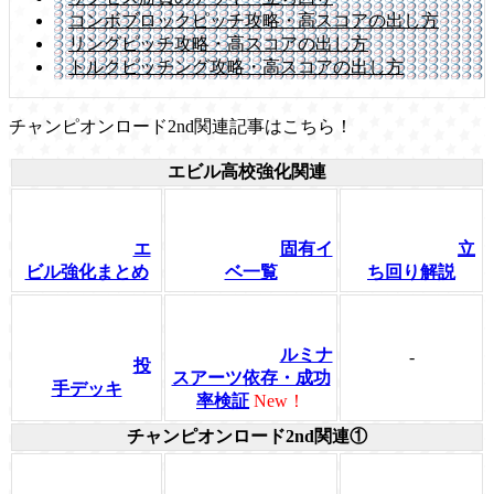
コンボブロックピッチ攻略・高スコアの出し方
リングピッチ攻略・高スコアの出し方
トルクピッチング攻略・高スコアの出し方
チャンピオンロード2nd関連記事はこちら！
エビル高校強化関連
エ
固有イ
立
ビル強化まとめ
ベ一覧
ち回り解説
ルミナ
-
投
スアーツ依存・成功
手デッキ
率検証
New！
チャンピオンロード2nd関連①