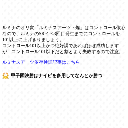
ルミナのオリ変「ルミナスアーツ・燦」はコントロール依存
なので、ルミナのSRイベ3回目発生までにコントロールを
101以上に上げきりましょう。
コントロール101以上かつ絶好調であればほぼ成功します
が、コントロール101以下だと割とよく失敗するので注意。
ルミナスアーツ依存検証記事はこちら
甲子園決勝はナイピを多用してなんとか勝つ