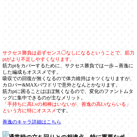
サクセス勝負は必ずセンス◯なしになるということで、筋力
ptがより不足しやすくなります。
筋力ptをカバーするために、サクセス勝負では一歩→善逸に
した編成もオススメです。
吸収での回復が無くなるので体力維持はキツくなりますが、
カロバー&MAXパワドリで意外となんとかなります。
筋力ptに困ることはほぼ無くなるので、変化のファントムタ
ッグに集中できるのが主なメリット。
「手持ちに高Lvの相棒はいないが、善逸の高Lvならいる」
という方に特にオススメ
です。
善逸のキャラ詳細はこちら