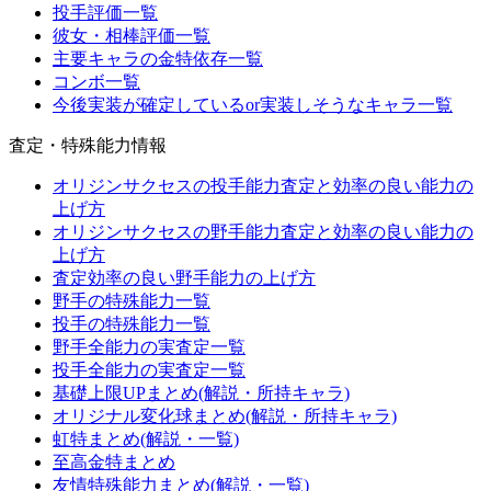
投手評価一覧
彼女・相棒評価一覧
主要キャラの金特依存一覧
コンボ一覧
今後実装が確定しているor実装しそうなキャラ一覧
査定・特殊能力情報
オリジンサクセスの投手能力査定と効率の良い能力の
上げ方
オリジンサクセスの野手能力査定と効率の良い能力の
上げ方
査定効率の良い野手能力の上げ方
野手の特殊能力一覧
投手の特殊能力一覧
野手全能力の実査定一覧
投手全能力の実査定一覧
基礎上限UPまとめ(解説・所持キャラ)
オリジナル変化球まとめ(解説・所持キャラ)
虹特まとめ(解説・一覧)
至高金特まとめ
友情特殊能力まとめ(解説・一覧)