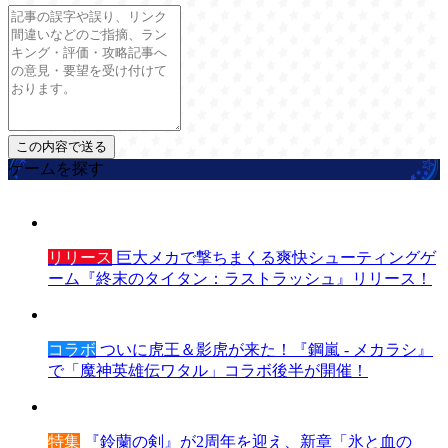
ゲームを探す
リリース
巨大メカで撃ちまくる爽快シューティングゲ
ーム『終末のタイタン：ラストラッシュ』リリース！
コラボ
ついに虎王＆影虎が来た！『鋼嵐 - メカラシ』
で「魔神英雄伝ワタル」コラボ後半が開催！
特集
『鈴蘭の剣』が2周年を迎え、新章「氷と血の