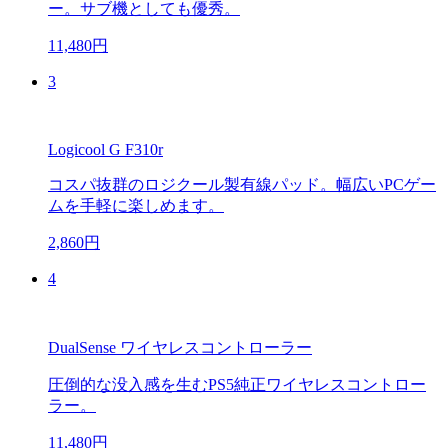
ー。サブ機としても優秀。
11,480円
3
Logicool G F310r
コスパ抜群のロジクール製有線パッド。幅広いPCゲー
ムを手軽に楽しめます。
2,860円
4
DualSense ワイヤレスコントローラー
圧倒的な没入感を生むPS5純正ワイヤレスコントロー
ラー。
11,480円