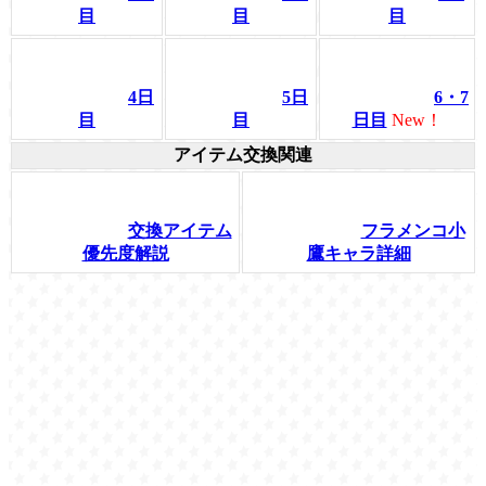
目
目
目
4日
5日
6・7
目
目
日目
New！
アイテム交換関連
交換アイテム
フラメンコ小
優先度解説
鷹キャラ詳細