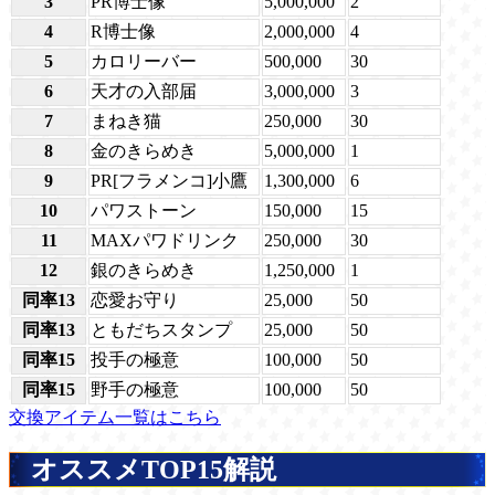
3
PR博士像
5,000,000
2
4
R博士像
2,000,000
4
5
カロリーバー
500,000
30
6
天才の入部届
3,000,000
3
7
まねき猫
250,000
30
8
金のきらめき
5,000,000
1
9
PR[フラメンコ]小鷹
1,300,000
6
10
パワストーン
150,000
15
11
MAXパワドリンク
250,000
30
12
銀のきらめき
1,250,000
1
同率13
恋愛お守り
25,000
50
同率13
ともだちスタンプ
25,000
50
同率15
投手の極意
100,000
50
同率15
野手の極意
100,000
50
交換アイテム一覧はこちら
オススメTOP15解説