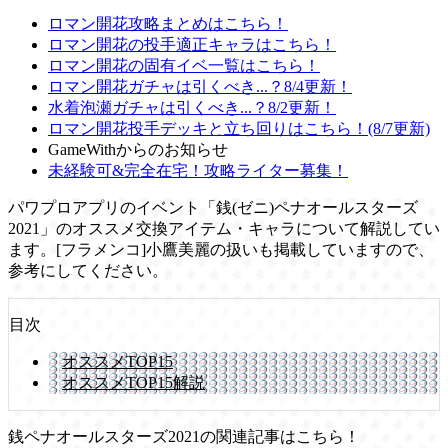
ロマン開花攻略まとめはこちら！
ロマン開花の投手適正キャラはこちら！
ロマン開花の固有イベ一覧はこちら！
ロマン開花ガチャは引くべき...？8/4更新！
水着泡瀬ガチャは引くべき...？8/2更新！
ロマン開花投手デッキと立ち回りはこちら！(8/7更新)
GameWithからのお知らせ
未経験可&完全在宅！攻略ライター募集！
パワプロアプリのイベント「銭(ゼニ)ペナオールスターズ
2021」のオススメ交換アイテム・キャラについて解説してい
ます。[フラメンコ]小鷹美麗の扱いも掲載していますので、
参考にしてください。
目次
オススメTOP15
オススメTOP15解説
銭ペナオールスターズ2021の関連記事はこちら！