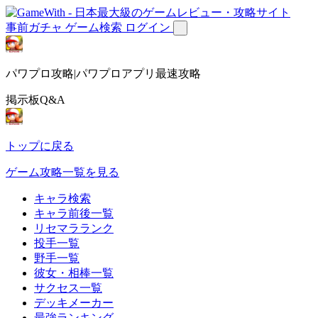
事前ガチャ
ゲーム検索
ログイン
パワプロ攻略|パワプロアプリ最速攻略
掲示板Q&A
トップに戻る
ゲーム攻略一覧を見る
キャラ検索
キャラ前後一覧
リセマラランク
投手一覧
野手一覧
彼女・相棒一覧
サクセス一覧
デッキメーカー
最強ランキング