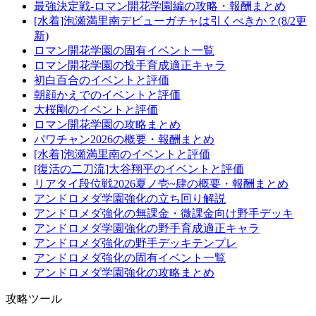
最強決定戦-ロマン開花学園編の攻略・報酬まとめ
[水着]泡瀬満里南デビューガチャは引くべきか？(8/2更
新)
ロマン開花学園の固有イベント一覧
ロマン開花学園の投手育成適正キャラ
初白百合のイベントと評価
朝顔かえでのイベントと評価
大桜剛のイベントと評価
ロマン開花学園の攻略まとめ
パワチャン2026の概要・報酬まとめ
[水着]泡瀬満里南のイベントと評価
[復活の二刀流]大谷翔平のイベントと評価
リアタイ段位戦2026夏ノ壱~肆の概要・報酬まとめ
アンドロメダ学園強化の立ち回り解説
アンドロメダ強化の無課金・微課金向け野手デッキ
アンドロメダ学園強化の野手育成適正キャラ
アンドロメダ強化の野手デッキテンプレ
アンドロメダ強化の固有イベント一覧
アンドロメダ学園強化の攻略まとめ
攻略ツール