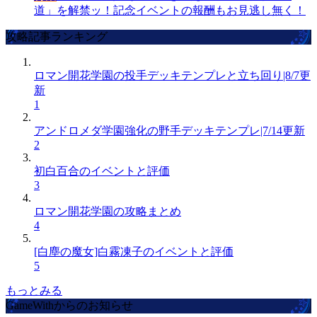
道」を解禁ッ！記念イベントの報酬もお見逃し無く！
攻略記事ランキング
ロマン開花学園の投手デッキテンプレと立ち回り|8/7更
新
1
アンドロメダ学園強化の野手デッキテンプレ|7/14更新
2
初白百合のイベントと評価
3
ロマン開花学園の攻略まとめ
4
[白塵の魔女]白霧凍子のイベントと評価
5
もっとみる
GameWithからのお知らせ