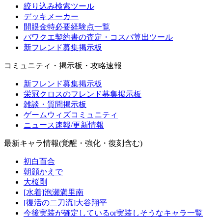
絞り込み検索ツール
デッキメーカー
開眼金特必要経験点一覧
パワクエ契約書の査定・コスパ算出ツール
新フレンド募集掲示板
コミュニティ・掲示板・攻略速報
新フレンド募集掲示板
栄冠クロスのフレンド募集掲示板
雑談・質問掲示板
ゲームウィズコミュニティ
ニュース速報/更新情報
最新キャラ情報(覚醒・強化・復刻含む)
初白百合
朝顔かえで
大桜剛
[水着]泡瀬満里南
[復活の二刀流]大谷翔平
今後実装が確定しているor実装しそうなキャラ一覧