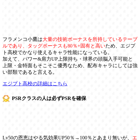
フラメンコ小鷹は
大量の技術ボーナスを所持しているテーブ
ルであり、タッグボーナスも80％+固有と高い
ため、エジプ
ト高校でかなり使えるキャラ性能になっている。
加えて、パワー&肩力UP上限持ち・球界の頭脳入手可能と
上限・金特面もそこそこ優秀なため、配布キャラにしては強
い部類であると言える。
エジプト高校の詳細はこちら
PSRクラスの人は必ずPSRを確保
Lv50の恩恵はやる気効果UP50％→100％とあまり無いが、
エ