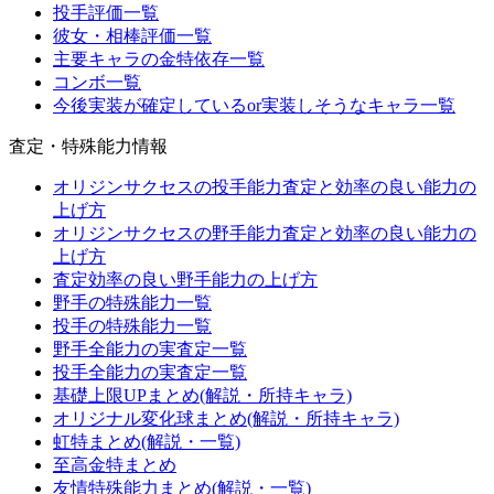
投手評価一覧
彼女・相棒評価一覧
主要キャラの金特依存一覧
コンボ一覧
今後実装が確定しているor実装しそうなキャラ一覧
査定・特殊能力情報
オリジンサクセスの投手能力査定と効率の良い能力の
上げ方
オリジンサクセスの野手能力査定と効率の良い能力の
上げ方
査定効率の良い野手能力の上げ方
野手の特殊能力一覧
投手の特殊能力一覧
野手全能力の実査定一覧
投手全能力の実査定一覧
基礎上限UPまとめ(解説・所持キャラ)
オリジナル変化球まとめ(解説・所持キャラ)
虹特まとめ(解説・一覧)
至高金特まとめ
友情特殊能力まとめ(解説・一覧)