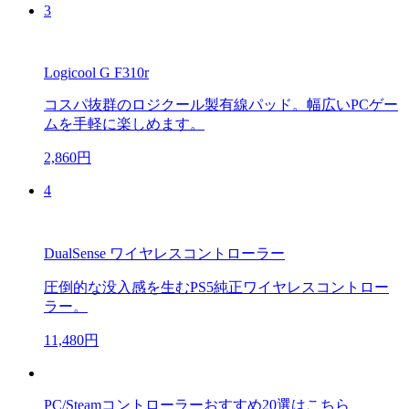
3
Logicool G F310r
コスパ抜群のロジクール製有線パッド。幅広いPCゲー
ムを手軽に楽しめます。
2,860円
4
DualSense ワイヤレスコントローラー
圧倒的な没入感を生むPS5純正ワイヤレスコントロー
ラー。
11,480円
PC/Steamコントローラーおすすめ20選はこちら