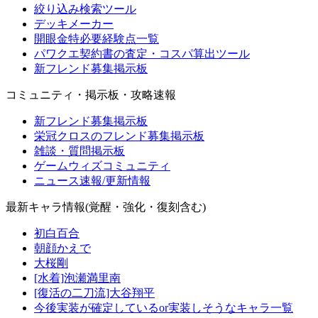
絞り込み検索ツール
デッキメーカー
開眼金特必要経験点一覧
パワクエ契約書の査定・コスパ算出ツール
新フレンド募集掲示板
コミュニティ・掲示板・攻略速報
新フレンド募集掲示板
栄冠クロスのフレンド募集掲示板
雑談・質問掲示板
ゲームウィズコミュニティ
ニュース速報/更新情報
最新キャラ情報(覚醒・強化・復刻含む)
初白百合
朝顔かえで
大桜剛
[水着]泡瀬満里南
[復活の二刀流]大谷翔平
今後実装が確定しているor実装しそうなキャラ一覧