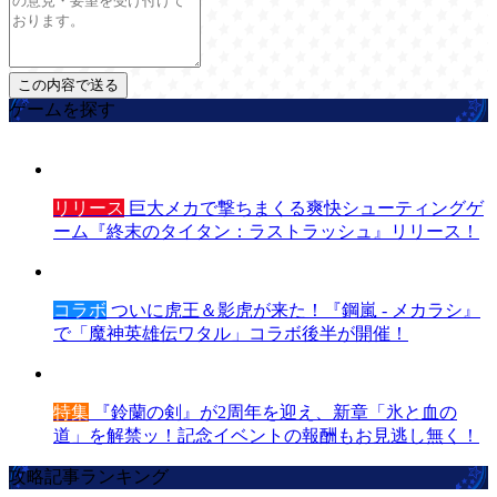
ゲームを探す
リリース
巨大メカで撃ちまくる爽快シューティングゲ
ーム『終末のタイタン：ラストラッシュ』リリース！
コラボ
ついに虎王＆影虎が来た！『鋼嵐 - メカラシ』
で「魔神英雄伝ワタル」コラボ後半が開催！
特集
『鈴蘭の剣』が2周年を迎え、新章「氷と血の
道」を解禁ッ！記念イベントの報酬もお見逃し無く！
攻略記事ランキング