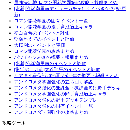
最強決定戦-ロマン開花学園編の攻略・報酬まとめ
[水着]泡瀬満里南デビューガチャは引くべきか？(8/2更
新)
ロマン開花学園の固有イベント一覧
ロマン開花学園の投手育成適正キャラ
初白百合のイベントと評価
朝顔かえでのイベントと評価
大桜剛のイベントと評価
ロマン開花学園の攻略まとめ
パワチャン2026の概要・報酬まとめ
[水着]泡瀬満里南のイベントと評価
[復活の二刀流]大谷翔平のイベントと評価
リアタイ段位戦2026夏ノ壱~肆の概要・報酬まとめ
アンドロメダ学園強化の立ち回り解説
アンドロメダ強化の無課金・微課金向け野手デッキ
アンドロメダ学園強化の野手育成適正キャラ
アンドロメダ強化の野手デッキテンプレ
アンドロメダ強化の固有イベント一覧
アンドロメダ学園強化の攻略まとめ
攻略ツール