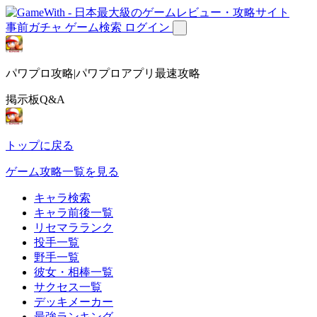
事前ガチャ
ゲーム検索
ログイン
パワプロ攻略|パワプロアプリ最速攻略
掲示板Q&A
トップに戻る
ゲーム攻略一覧を見る
キャラ検索
キャラ前後一覧
リセマラランク
投手一覧
野手一覧
彼女・相棒一覧
サクセス一覧
デッキメーカー
最強ランキング