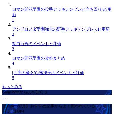
ロマン開花学園の投手デッキテンプレと立ち回り|8/7更
新
1
アンドロメダ学園強化の野手デッキテンプレ|7/14更新
2
初白百合のイベントと評価
3
ロマン開花学園の攻略まとめ
4
[白塵の魔女]白霧凍子のイベントと評価
5
もっとみる
GameWithからのお知らせ
【Amazon7月】おすすめ記事からよく買われているコントロ
ーラーTOP4