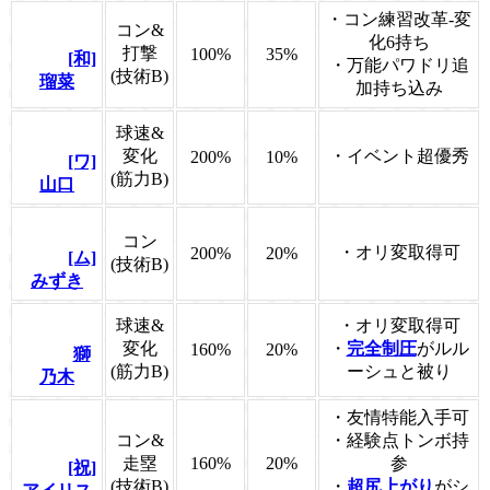
・コン練習改革-変
コン&
化6持ち
打撃
100%
35%
[和]
・万能パワドリ追
(技術B)
瑠菜
加持ち込み
球速&
変化
・イベント超優秀
200%
10%
[ワ]
(筋力B)
山口
コン
・オリ変取得可
200%
20%
[ム]
(技術B)
みずき
球速&
・オリ変取得可
変化
・
完全制圧
がルル
160%
20%
獅
(筋力B)
ーシュと被り
乃木
・友情特能入手可
コン&
・経験点トンボ持
走塁
160%
20%
参
[祝]
(技術B)
・
超尻上がり
がシ