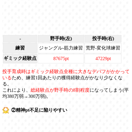
-
野手時(左)
投手時(右)
練習
ジャングル-筋力練習
荒野-変化球練習
ギミック経験点
87675pt
47229pt
投手育成時はギミック経験点全種に大きなデバフがかかって
いる
ため、練習1回あたりの獲得経験点がかなり少なくな
る。
これにより、
総経験点が野手時の8割程度
になってしまう(平
均380万弱→300万弱)。
②精神pt不足に陥りやすい