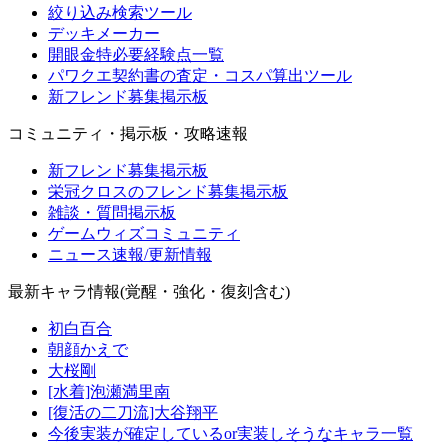
絞り込み検索ツール
デッキメーカー
開眼金特必要経験点一覧
パワクエ契約書の査定・コスパ算出ツール
新フレンド募集掲示板
コミュニティ・掲示板・攻略速報
新フレンド募集掲示板
栄冠クロスのフレンド募集掲示板
雑談・質問掲示板
ゲームウィズコミュニティ
ニュース速報/更新情報
最新キャラ情報(覚醒・強化・復刻含む)
初白百合
朝顔かえで
大桜剛
[水着]泡瀬満里南
[復活の二刀流]大谷翔平
今後実装が確定しているor実装しそうなキャラ一覧