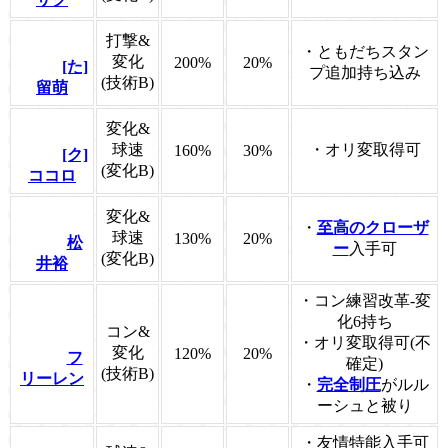
打撃&
・ともだちスタン
変化
200%
20%
[た]
プ追加持ち込み
(技術B)
留萌
変化&
球速
・オリ変取得可
160%
30%
[ク]
(変化B)
ココロ
変化&
・
至高のクローザ
球速
130%
20%
松
ー
入手可
(変化B)
井裕
・コン練習改革-変
化6持ち
コン&
・オリ変取得可(不
変化
120%
20%
フ
確定)
(技術B)
リーレン
・
完全制圧
がルル
ーシュと被り
・友情特能入手可