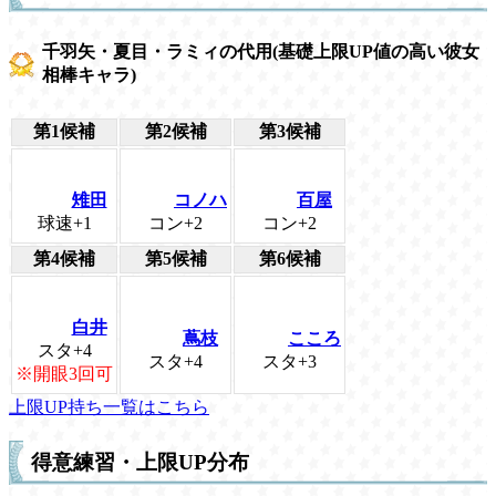
千羽矢・夏目・ラミィの代用(基礎上限UP値の高い彼女
相棒キャラ)
第1候補
第2候補
第3候補
雉田
コノハ
百屋
球速+1
コン+2
コン+2
第4候補
第5候補
第6候補
白井
蔦枝
こころ
スタ+4
スタ+4
スタ+3
※開眼3回可
上限UP持ち一覧はこちら
得意練習・上限UP分布