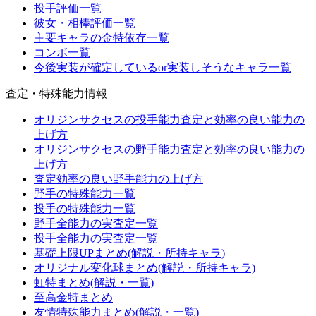
投手評価一覧
彼女・相棒評価一覧
主要キャラの金特依存一覧
コンボ一覧
今後実装が確定しているor実装しそうなキャラ一覧
査定・特殊能力情報
オリジンサクセスの投手能力査定と効率の良い能力の
上げ方
オリジンサクセスの野手能力査定と効率の良い能力の
上げ方
査定効率の良い野手能力の上げ方
野手の特殊能力一覧
投手の特殊能力一覧
野手全能力の実査定一覧
投手全能力の実査定一覧
基礎上限UPまとめ(解説・所持キャラ)
オリジナル変化球まとめ(解説・所持キャラ)
虹特まとめ(解説・一覧)
至高金特まとめ
友情特殊能力まとめ(解説・一覧)