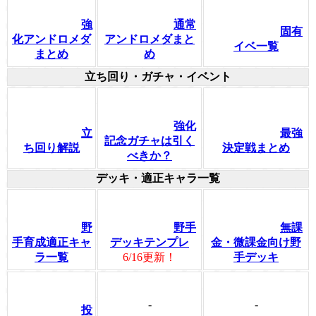
強
通常
固有
化アンドロメダ
アンドロメダまと
イベ一覧
まとめ
め
立ち回り・ガチャ・イベント
強化
立
最強
記念ガチャは引く
ち回り解説
決定戦まとめ
べきか？
デッキ・適正キャラ一覧
野
野手
無課
手育成適正キャ
デッキテンプレ
金・微課金向け野
ラ一覧
6/16更新！
手デッキ
-
-
投