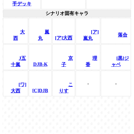
手デッキ
シナリオ固有キャラ
大
嵐
[ア]
落合
[ア]大西
西
丸
嵐丸
J五
京
理
[黒]ジ
DJB-K
十嵐
子
香
ャベ
-
-
[ワ]
こ
[C]DJB
大西
りす