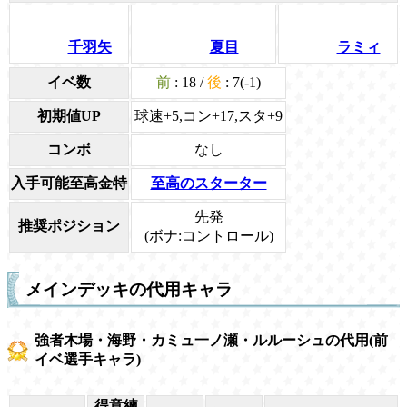
千羽矢
夏目
ラミィ
イベ数
前
: 18 /
後
: 7(-1)
初期値UP
球速+5,コン+17,スタ+9
コンボ
なし
入手可能至高金特
至高のスターター
先発
推奨ポジション
(ボナ:コントロール)
メインデッキの代用キャラ
強者木場・海野・カミュ一ノ瀬・ルルーシュの代用(前
イベ選手キャラ)
得意練