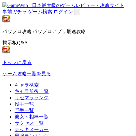
事前ガチャ
ゲーム検索
ログイン
パワプロ攻略|パワプロアプリ最速攻略
掲示板Q&A
トップに戻る
ゲーム攻略一覧を見る
キャラ検索
キャラ前後一覧
リセマラランク
投手一覧
野手一覧
彼女・相棒一覧
サクセス一覧
デッキメーカー
最強ランキング