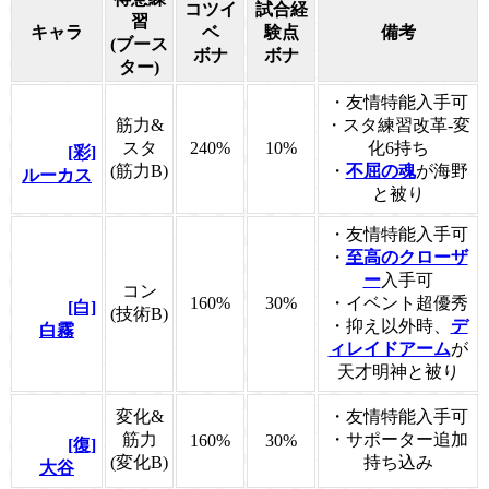
コツイ
試合経
習
キャラ
ベ
験点
備考
(ブース
ボナ
ボナ
ター)
・友情特能入手可
筋力&
・スタ練習改革-変
スタ
240%
10%
化6持ち
[彩]
(筋力B)
・
不屈の魂
が海野
ルーカス
と被り
・友情特能入手可
・
至高のクローザ
ー
入手可
コン
160%
30%
・イベント超優秀
[白]
(技術B)
・抑え以外時、
デ
白霧
ィレイドアーム
が
天才明神と被り
変化&
・友情特能入手可
筋力
・サポーター追加
160%
30%
[復]
(変化B)
持ち込み
大谷