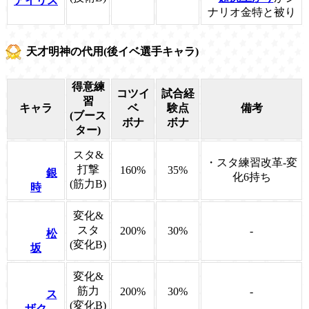
アイリス
ナリオ金特と被り
天才明神の代用(後イベ選手キャラ)
得意練
コツイ
試合経
習
キャラ
ベ
験点
備考
(ブース
ボナ
ボナ
ター)
スタ&
・スタ練習改革-変
打撃
160%
35%
銀
化6持ち
(筋力B)
時
変化&
スタ
200%
30%
-
松
(変化B)
坂
変化&
筋力
200%
30%
-
ス
(変化B)
ザク