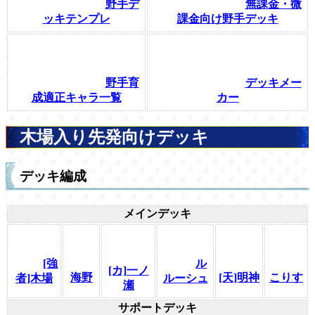
野手デ
無課金・微
ッキテンプレ
課金向け野手デッキ
野手育
デッキメー
成適正キャラ一覧
カー
木場入り先発向けデッキ
デッキ編成
メインデッキ
[強
ル
[カ]一ノ
海野
[天]明神
こりす
者]木場
ルーシュ
瀬
サポートデッキ