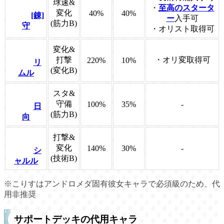
球速&
・
至高のスタータ
変化
40%
40%
[錬]
ー
入手可
(筋力B)
守
・オリスト取得可
変化&
打撃
・オリ変取得可
220%
10%
リ
(変化B)
ムル
スタ&
守備
100%
35%
-
日
(筋力B)
向
打撃&
変化
140%
30%
-
シ
(技術B)
ャルル
※こりすはアンドロメダ固有彼女キャラで必須級のため、代
用非推奨
サポートデッキの代用キャラ