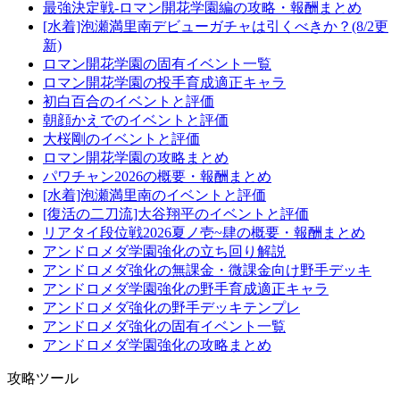
最強決定戦-ロマン開花学園編の攻略・報酬まとめ
[水着]泡瀬満里南デビューガチャは引くべきか？(8/2更
新)
ロマン開花学園の固有イベント一覧
ロマン開花学園の投手育成適正キャラ
初白百合のイベントと評価
朝顔かえでのイベントと評価
大桜剛のイベントと評価
ロマン開花学園の攻略まとめ
パワチャン2026の概要・報酬まとめ
[水着]泡瀬満里南のイベントと評価
[復活の二刀流]大谷翔平のイベントと評価
リアタイ段位戦2026夏ノ壱~肆の概要・報酬まとめ
アンドロメダ学園強化の立ち回り解説
アンドロメダ強化の無課金・微課金向け野手デッキ
アンドロメダ学園強化の野手育成適正キャラ
アンドロメダ強化の野手デッキテンプレ
アンドロメダ強化の固有イベント一覧
アンドロメダ学園強化の攻略まとめ
攻略ツール