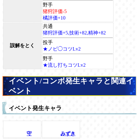
野手
猪狩評価-5
橘評価+10
共通
猪狩評価+5,技術+82,精神+82
投手
誤解をとく
★ノビ◯コツLv2
野手
★流し打ちコツLv2
イベント/コンボ発生キャラと関連イ
ベント
イベント発生キャラ
守
みずき