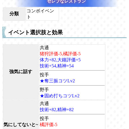
セレブなレストラン
コンボイベン
分類
ト
イベント選択肢と効果
共通
猪狩評価-5,橘評価-5
体力+82,大鐘評価+5
技術+54,精神+54
強気に話す
投手
★奪三振コツLv2
野手
★固め打ちコツLv2
共通
技術+82,精神+82
投手
気にしてないと~
橘評価-5