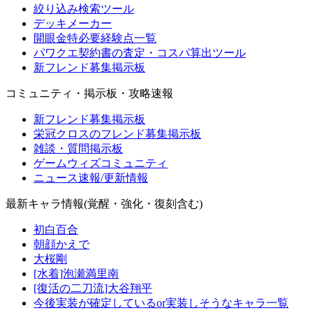
絞り込み検索ツール
デッキメーカー
開眼金特必要経験点一覧
パワクエ契約書の査定・コスパ算出ツール
新フレンド募集掲示板
コミュニティ・掲示板・攻略速報
新フレンド募集掲示板
栄冠クロスのフレンド募集掲示板
雑談・質問掲示板
ゲームウィズコミュニティ
ニュース速報/更新情報
最新キャラ情報(覚醒・強化・復刻含む)
初白百合
朝顔かえで
大桜剛
[水着]泡瀬満里南
[復活の二刀流]大谷翔平
今後実装が確定しているor実装しそうなキャラ一覧