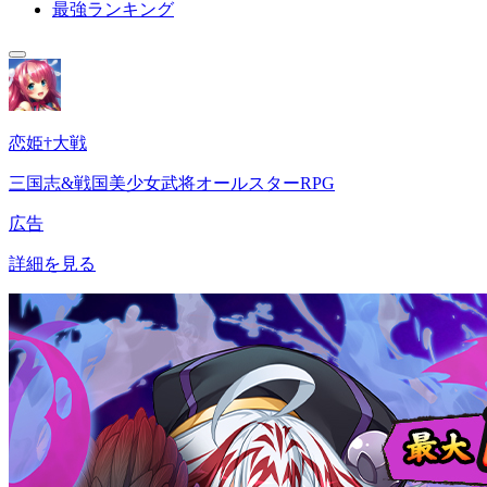
最強ランキング
恋姫†大戦
三国志&戦国美少女武将オールスターRPG
広告
詳細を見る