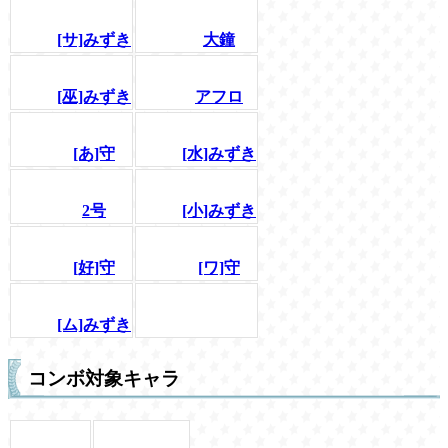
[サ]みずき
大鐘
[巫]みずき
アフロ
[あ]守
[水]みずき
2号
[小]みずき
[好]守
[ワ]守
[ム]みずき
コンボ対象キャラ