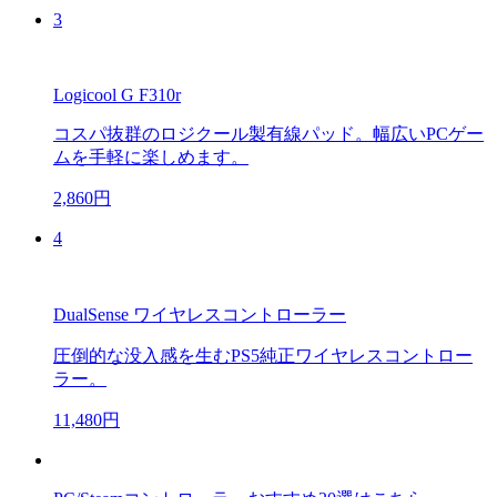
3
Logicool G F310r
コスパ抜群のロジクール製有線パッド。幅広いPCゲー
ムを手軽に楽しめます。
2,860円
4
DualSense ワイヤレスコントローラー
圧倒的な没入感を生むPS5純正ワイヤレスコントロー
ラー。
11,480円