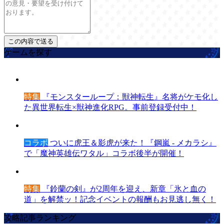
ゲームを探す
特集
『モンスターループ：獣神転生』名将がケモ化し
た異世界転生×獣神進化RPG。事前登録受付中！
コラボ
ついに虎王＆影虎が来た！『鋼嵐 - メカラシ』
で「魔神英雄伝ワタル」コラボ後半が開催！
特集
『鈴蘭の剣』が2周年を迎え、新章「氷と血の
道」を解禁ッ！記念イベントの報酬もお見逃し無く！
攻略記事ランキング