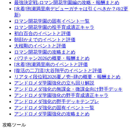
最強決定戦-ロマン開花学園編の攻略・報酬まとめ
[水着]泡瀬満里南デビューガチャは引くべきか？(8/2更
新)
ロマン開花学園の固有イベント一覧
ロマン開花学園の投手育成適正キャラ
初白百合のイベントと評価
朝顔かえでのイベントと評価
大桜剛のイベントと評価
ロマン開花学園の攻略まとめ
パワチャン2026の概要・報酬まとめ
[水着]泡瀬満里南のイベントと評価
[復活の二刀流]大谷翔平のイベントと評価
リアタイ段位戦2026夏ノ壱~肆の概要・報酬まとめ
アンドロメダ学園強化の立ち回り解説
アンドロメダ強化の無課金・微課金向け野手デッキ
アンドロメダ学園強化の野手育成適正キャラ
アンドロメダ強化の野手デッキテンプレ
アンドロメダ強化の固有イベント一覧
アンドロメダ学園強化の攻略まとめ
攻略ツール