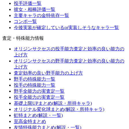
投手評価一覧
彼女・相棒評価一覧
主要キャラの金特依存一覧
コンボ一覧
今後実装が確定しているor実装しそうなキャラ一覧
査定・特殊能力情報
オリジンサクセスの投手能力査定と効率の良い能力の
上げ方
オリジンサクセスの野手能力査定と効率の良い能力の
上げ方
査定効率の良い野手能力の上げ方
野手の特殊能力一覧
投手の特殊能力一覧
野手全能力の実査定一覧
投手全能力の実査定一覧
基礎上限UPまとめ(解説・所持キャラ)
オリジナル変化球まとめ(解説・所持キャラ)
虹特まとめ(解説・一覧)
至高金特まとめ
友情特殊能力まとめ(解説・一覧)