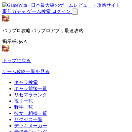
事前ガチャ
ゲーム検索
ログイン
パワプロ攻略|パワプロアプリ最速攻略
掲示板Q&A
トップに戻る
ゲーム攻略一覧を見る
キャラ検索
キャラ前後一覧
リセマラランク
投手一覧
野手一覧
彼女・相棒一覧
サクセス一覧
デッキメーカー
最強ランキング