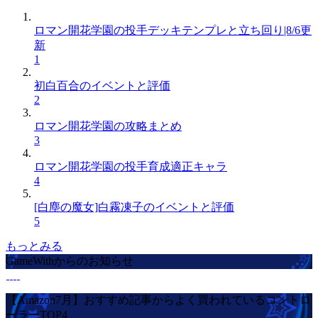
ロマン開花学園の投手デッキテンプレと立ち回り|8/6更
新
1
初白百合のイベントと評価
2
ロマン開花学園の攻略まとめ
3
ロマン開花学園の投手育成適正キャラ
4
[白塵の魔女]白霧凍子のイベントと評価
5
もっとみる
GameWithからのお知らせ
【Amazon7月】おすすめ記事からよく買われているコントロ
ーラーTOP4