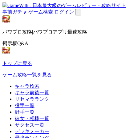
事前ガチャ
ゲーム検索
ログイン
パワプロ攻略|パワプロアプリ最速攻略
掲示板Q&A
トップに戻る
ゲーム攻略一覧を見る
キャラ検索
キャラ前後一覧
リセマラランク
投手一覧
野手一覧
彼女・相棒一覧
サクセス一覧
デッキメーカー
最強ランキング