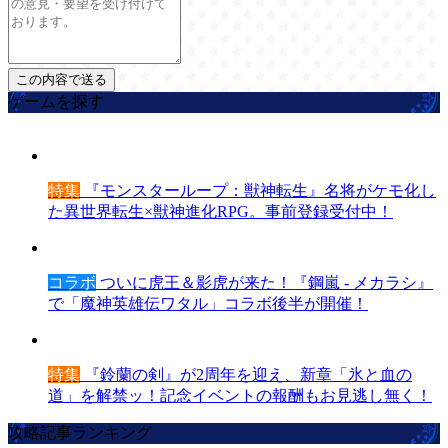
ゲームを探す
特集
『モンスターループ：獣神転生』名将がケモ化し
た異世界転生×獣神進化RPG。事前登録受付中！
コラボ
ついに虎王＆影虎が来た！『鋼嵐 - メカラシ』
で「魔神英雄伝ワタル」コラボ後半が開催！
特集
『鈴蘭の剣』が2周年を迎え、新章「氷と血の
道」を解禁ッ！記念イベントの報酬もお見逃し無く！
攻略記事ランキング