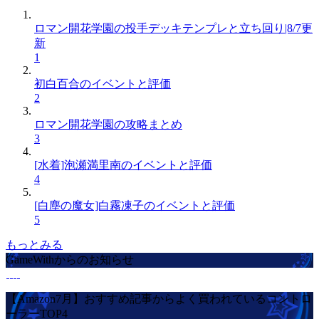
ロマン開花学園の投手デッキテンプレと立ち回り|8/7更
新
1
初白百合のイベントと評価
2
ロマン開花学園の攻略まとめ
3
[水着]泡瀬満里南のイベントと評価
4
[白塵の魔女]白霧凍子のイベントと評価
5
もっとみる
GameWithからのお知らせ
【Amazon7月】おすすめ記事からよく買われているコントロ
ーラーTOP4