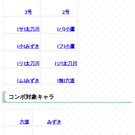
3号
2号
[サ]太刀川
[バ]小鷹
[小]みずき
[フ]小鷹
[リ]太刀川
[ジ]太刀川
[ム]みずき
[無]六道
コンボ対象キャラ
六道
みずき