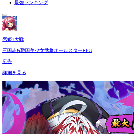
最強ランキング
恋姫†大戦
三国志&戦国美少女武将オールスターRPG
広告
詳細を見る