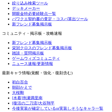
絞り込み検索ツール
デッキメーカー
開眼金特必要経験点一覧
パワクエ契約書の査定・コスパ算出ツール
新フレンド募集掲示板
コミュニティ・掲示板・攻略速報
新フレンド募集掲示板
栄冠クロスのフレンド募集掲示板
雑談・質問掲示板
ゲームウィズコミュニティ
ニュース速報/更新情報
最新キャラ情報(覚醒・強化・復刻含む)
初白百合
朝顔かえで
大桜剛
[水着]泡瀬満里南
[復活の二刀流]大谷翔平
今後実装が確定しているor実装しそうなキャラ一覧