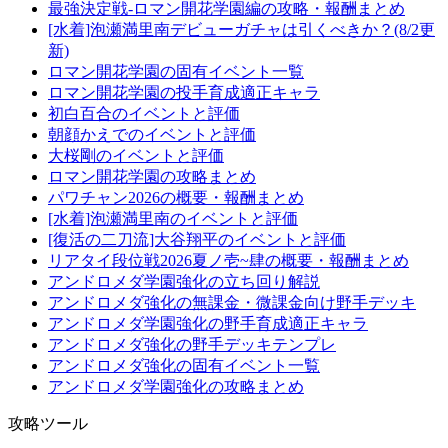
最強決定戦-ロマン開花学園編の攻略・報酬まとめ
[水着]泡瀬満里南デビューガチャは引くべきか？(8/2更
新)
ロマン開花学園の固有イベント一覧
ロマン開花学園の投手育成適正キャラ
初白百合のイベントと評価
朝顔かえでのイベントと評価
大桜剛のイベントと評価
ロマン開花学園の攻略まとめ
パワチャン2026の概要・報酬まとめ
[水着]泡瀬満里南のイベントと評価
[復活の二刀流]大谷翔平のイベントと評価
リアタイ段位戦2026夏ノ壱~肆の概要・報酬まとめ
アンドロメダ学園強化の立ち回り解説
アンドロメダ強化の無課金・微課金向け野手デッキ
アンドロメダ学園強化の野手育成適正キャラ
アンドロメダ強化の野手デッキテンプレ
アンドロメダ強化の固有イベント一覧
アンドロメダ学園強化の攻略まとめ
攻略ツール