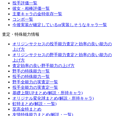
投手評価一覧
彼女・相棒評価一覧
主要キャラの金特依存一覧
コンボ一覧
今後実装が確定しているor実装しそうなキャラ一覧
査定・特殊能力情報
オリジンサクセスの投手能力査定と効率の良い能力の
上げ方
オリジンサクセスの野手能力査定と効率の良い能力の
上げ方
査定効率の良い野手能力の上げ方
野手の特殊能力一覧
投手の特殊能力一覧
野手全能力の実査定一覧
投手全能力の実査定一覧
基礎上限UPまとめ(解説・所持キャラ)
オリジナル変化球まとめ(解説・所持キャラ)
虹特まとめ(解説・一覧)
至高金特まとめ
友情特殊能力まとめ(解説・一覧)