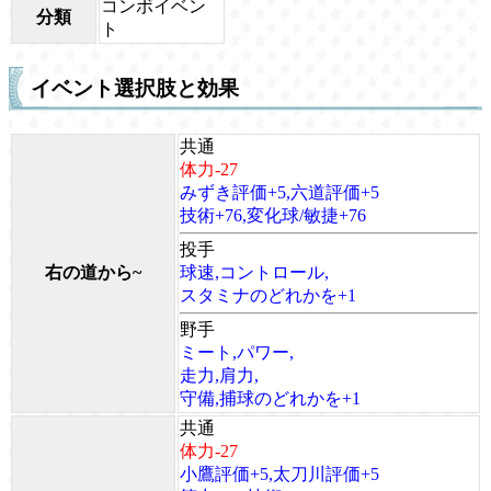
コンボイベン
分類
ト
イベント選択肢と効果
共通
体力-27
みずき評価+5,六道評価+5
技術+76,変化球/敏捷+76
投手
右の道から~
球速,コントロール,
スタミナのどれかを+1
野手
ミート,パワー,
走力,肩力,
守備,捕球のどれかを+1
共通
体力-27
小鷹評価+5,太刀川評価+5