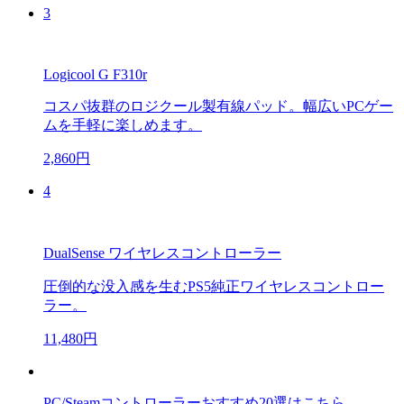
3
Logicool G F310r
コスパ抜群のロジクール製有線パッド。幅広いPCゲー
ムを手軽に楽しめます。
2,860円
4
DualSense ワイヤレスコントローラー
圧倒的な没入感を生むPS5純正ワイヤレスコントロー
ラー。
11,480円
PC/Steamコントローラーおすすめ20選はこちら