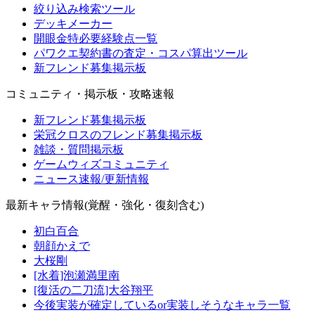
絞り込み検索ツール
デッキメーカー
開眼金特必要経験点一覧
パワクエ契約書の査定・コスパ算出ツール
新フレンド募集掲示板
コミュニティ・掲示板・攻略速報
新フレンド募集掲示板
栄冠クロスのフレンド募集掲示板
雑談・質問掲示板
ゲームウィズコミュニティ
ニュース速報/更新情報
最新キャラ情報(覚醒・強化・復刻含む)
初白百合
朝顔かえで
大桜剛
[水着]泡瀬満里南
[復活の二刀流]大谷翔平
今後実装が確定しているor実装しそうなキャラ一覧