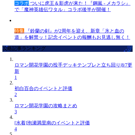
コラボ
ついに虎王＆影虎が来た！『鋼嵐 - メカラシ』
で「魔神英雄伝ワタル」コラボ後半が開催！
特集
『鈴蘭の剣』が2周年を迎え、新章「氷と血の
道」を解禁ッ！記念イベントの報酬もお見逃し無く！
攻略記事ランキング
ロマン開花学園の投手デッキテンプレと立ち回り|8/7更
新
1
初白百合のイベントと評価
2
ロマン開花学園の攻略まとめ
3
[水着]泡瀬満里南のイベントと評価
4