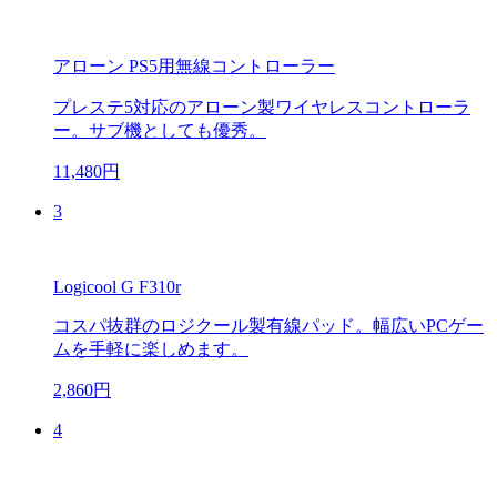
アローン PS5用無線コントローラー
プレステ5対応のアローン製ワイヤレスコントローラ
ー。サブ機としても優秀。
11,480円
3
Logicool G F310r
コスパ抜群のロジクール製有線パッド。幅広いPCゲー
ムを手軽に楽しめます。
2,860円
4