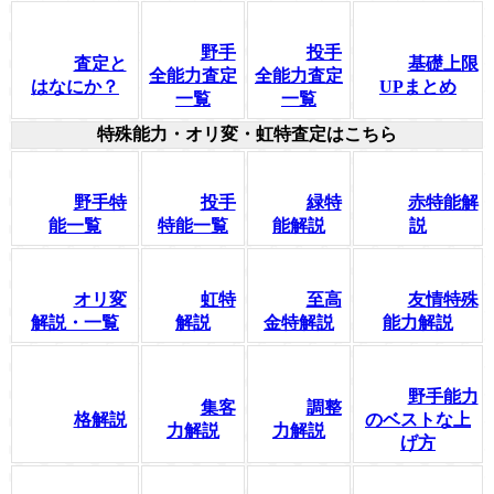
野手
投手
査定と
基礎上限
全能力査定
全能力査定
はなにか？
UPまとめ
一覧
一覧
特殊能力・オリ変・虹特査定はこちら
野手特
投手
緑特
赤特能解
能一覧
特能一覧
能解説
説
オリ変
虹特
至高
友情特殊
解説・一覧
解説
金特解説
能力解説
野手能力
集客
調整
格解説
のベストな上
力解説
力解説
げ方