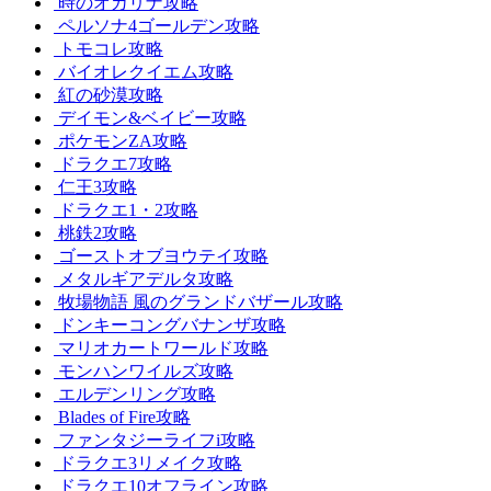
時のオカリナ攻略
ペルソナ4ゴールデン攻略
トモコレ攻略
バイオレクイエム攻略
紅の砂漠攻略
デイモン&ベイビー攻略
ポケモンZA攻略
ドラクエ7攻略
仁王3攻略
ドラクエ1・2攻略
桃鉄2攻略
ゴーストオブヨウテイ攻略
メタルギアデルタ攻略
牧場物語 風のグランドバザール攻略
ドンキーコングバナンザ攻略
マリオカートワールド攻略
モンハンワイルズ攻略
エルデンリング攻略
Blades of Fire攻略
ファンタジーライフi攻略
ドラクエ3リメイク攻略
ドラクエ10オフライン攻略