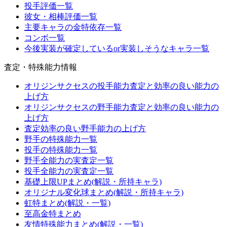
投手評価一覧
彼女・相棒評価一覧
主要キャラの金特依存一覧
コンボ一覧
今後実装が確定しているor実装しそうなキャラ一覧
査定・特殊能力情報
オリジンサクセスの投手能力査定と効率の良い能力の
上げ方
オリジンサクセスの野手能力査定と効率の良い能力の
上げ方
査定効率の良い野手能力の上げ方
野手の特殊能力一覧
投手の特殊能力一覧
野手全能力の実査定一覧
投手全能力の実査定一覧
基礎上限UPまとめ(解説・所持キャラ)
オリジナル変化球まとめ(解説・所持キャラ)
虹特まとめ(解説・一覧)
至高金特まとめ
友情特殊能力まとめ(解説・一覧)