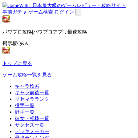
事前ガチャ
ゲーム検索
ログイン
パワプロ攻略|パワプロアプリ最速攻略
掲示板Q&A
トップに戻る
ゲーム攻略一覧を見る
キャラ検索
キャラ前後一覧
リセマラランク
投手一覧
野手一覧
彼女・相棒一覧
サクセス一覧
デッキメーカー
最強ランキング