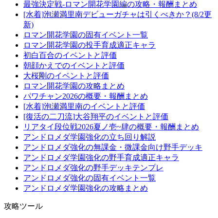
最強決定戦-ロマン開花学園編の攻略・報酬まとめ
[水着]泡瀬満里南デビューガチャは引くべきか？(8/2更
新)
ロマン開花学園の固有イベント一覧
ロマン開花学園の投手育成適正キャラ
初白百合のイベントと評価
朝顔かえでのイベントと評価
大桜剛のイベントと評価
ロマン開花学園の攻略まとめ
パワチャン2026の概要・報酬まとめ
[水着]泡瀬満里南のイベントと評価
[復活の二刀流]大谷翔平のイベントと評価
リアタイ段位戦2026夏ノ壱~肆の概要・報酬まとめ
アンドロメダ学園強化の立ち回り解説
アンドロメダ強化の無課金・微課金向け野手デッキ
アンドロメダ学園強化の野手育成適正キャラ
アンドロメダ強化の野手デッキテンプレ
アンドロメダ強化の固有イベント一覧
アンドロメダ学園強化の攻略まとめ
攻略ツール