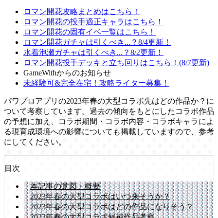
ロマン開花攻略まとめはこちら！
ロマン開花の投手適正キャラはこちら！
ロマン開花の固有イベ一覧はこちら！
ロマン開花ガチャは引くべき...？8/4更新！
水着泡瀬ガチャは引くべき...？8/2更新！
ロマン開花投手デッキと立ち回りはこちら！(8/7更新)
GameWithからのお知らせ
未経験可&完全在宅！攻略ライター募集！
パワプロアプリの2023年春の大型コラボ先はどの作品か？に
ついて考察しています。過去の傾向をもとにしたコラボ作品
の予想に加え、コラボ期間・コラボ内容・コラボキャラによ
る現育成環境への影響についても掲載していますので、参考
にしてください。
目次
本記事の意図・概要
2023年春の大型コラボはいつ来そうか？
2023年春の大型コラボはどの作品になりそう？
2023年春の大型コラボ候補作品考察