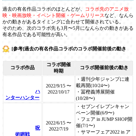
過去の有名作品コラボのほとんどが、
コラボ先のアニメ放
映・映画放映・イベント開催・ゲームリリース
など、なんら
かの動きがあるタイミングに合わせて開催されている。
そのため、次のコラボ先も3月〜5月になんらかの動きがある
有名作品である可能性が高い。
[参考]過去の有名作品コラボのコラボ開催前後の動き
コラボ開催
コラボ作品
コラボ開催前後の動き
時期
・週刊少年ジャンプに連
載再開(10/24〜)
2022/9/15 〜
ハ
2022/10/17
・冨樫義博展開催
ンターハンター
(10/28〜)
・セブンイレブンキャン
ペーン開催(6/9〜)
・フェア in JUMP SHOP開
2022/6/15 〜
催(7/1〜)
呪
2022/7/19
・サマーフェア2022 in ア
術廻戦