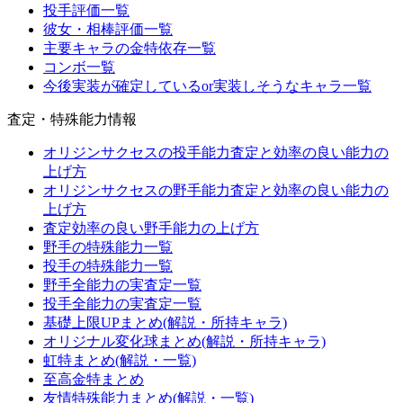
投手評価一覧
彼女・相棒評価一覧
主要キャラの金特依存一覧
コンボ一覧
今後実装が確定しているor実装しそうなキャラ一覧
査定・特殊能力情報
オリジンサクセスの投手能力査定と効率の良い能力の
上げ方
オリジンサクセスの野手能力査定と効率の良い能力の
上げ方
査定効率の良い野手能力の上げ方
野手の特殊能力一覧
投手の特殊能力一覧
野手全能力の実査定一覧
投手全能力の実査定一覧
基礎上限UPまとめ(解説・所持キャラ)
オリジナル変化球まとめ(解説・所持キャラ)
虹特まとめ(解説・一覧)
至高金特まとめ
友情特殊能力まとめ(解説・一覧)