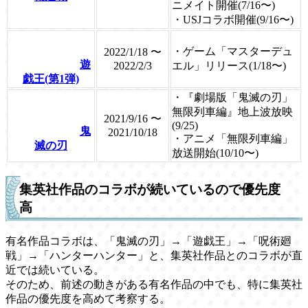
ニメイト開催(7/16〜)
・USJコラボ開催(9/16〜)
・ゲーム「マスターデュ
2022/1/18 〜
遊
2022/2/3
エル」リリース(1/18〜)
戯王(第1弾)
・『劇場版「鬼滅の刃」
無限列車編』地上波放映
2021/9/16 〜
(9/25)
鬼
2021/10/18
・アニメ「無限列車編」
滅の刃
放送開始(10/10〜)
集英社作品のコラボが続いているので優先度
高
有名作品コラボは、「鬼滅の刃」→「遊戯王」→「呪術廻
戦」→「ハンターハンター」と、集英社作品とのコラボが直
近では続いている。
そのため、前述の動きがある有名作品の中でも、特に集英社
作品の優先度を高めて考察する。