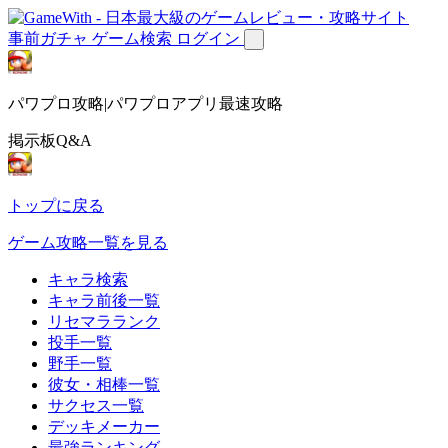
事前ガチャ
ゲーム検索
ログイン
パワプロ攻略|パワプロアプリ最速攻略
掲示板Q&A
トップに戻る
ゲーム攻略一覧を見る
キャラ検索
キャラ前後一覧
リセマラランク
投手一覧
野手一覧
彼女・相棒一覧
サクセス一覧
デッキメーカー
最強ランキング