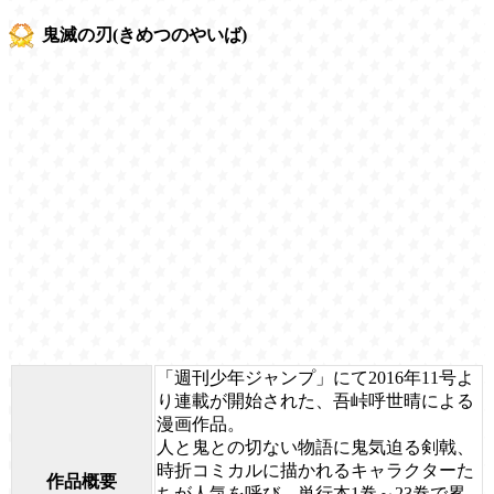
鬼滅の刃(きめつのやいば)
「週刊少年ジャンプ」にて2016年11号よ
り連載が開始された、吾峠呼世晴による
漫画作品。
人と鬼との切ない物語に鬼気迫る剣戟、
時折コミカルに描かれるキャラクターた
作品概要
ちが人気を呼び、単行本1巻～23巻で累