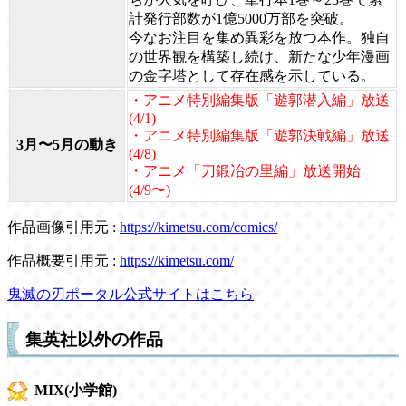
計発行部数が1億5000万部を突破。
今なお注目を集め異彩を放つ本作。独自
の世界観を構築し続け、新たな少年漫画
の金字塔として存在感を示している。
・アニメ特別編集版「遊郭潜入編」放送
(4/1)
・アニメ特別編集版「遊郭決戦編」放送
3月〜5月の動き
(4/8)
・アニメ「刀鍛冶の里編」放送開始
(4/9〜)
作品画像引用元 :
https://kimetsu.com/comics/
作品概要引用元 :
https://kimetsu.com/
鬼滅の刃ポータル公式サイトはこちら
集英社以外の作品
MIX(小学館)