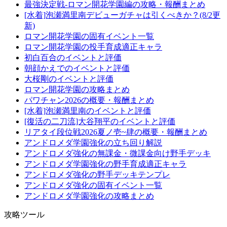
最強決定戦-ロマン開花学園編の攻略・報酬まとめ
[水着]泡瀬満里南デビューガチャは引くべきか？(8/2更
新)
ロマン開花学園の固有イベント一覧
ロマン開花学園の投手育成適正キャラ
初白百合のイベントと評価
朝顔かえでのイベントと評価
大桜剛のイベントと評価
ロマン開花学園の攻略まとめ
パワチャン2026の概要・報酬まとめ
[水着]泡瀬満里南のイベントと評価
[復活の二刀流]大谷翔平のイベントと評価
リアタイ段位戦2026夏ノ壱~肆の概要・報酬まとめ
アンドロメダ学園強化の立ち回り解説
アンドロメダ強化の無課金・微課金向け野手デッキ
アンドロメダ学園強化の野手育成適正キャラ
アンドロメダ強化の野手デッキテンプレ
アンドロメダ強化の固有イベント一覧
アンドロメダ学園強化の攻略まとめ
攻略ツール