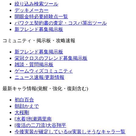
絞り込み検索ツール
デッキメーカー
開眼金特必要経験点一覧
パワクエ契約書の査定・コスパ算出ツール
新フレンド募集掲示板
コミュニティ・掲示板・攻略速報
新フレンド募集掲示板
栄冠クロスのフレンド募集掲示板
雑談・質問掲示板
ゲームウィズコミュニティ
ニュース速報/更新情報
最新キャラ情報(覚醒・強化・復刻含む)
初白百合
朝顔かえで
大桜剛
[水着]泡瀬満里南
[復活の二刀流]大谷翔平
今後実装が確定しているor実装しそうなキャラ一覧