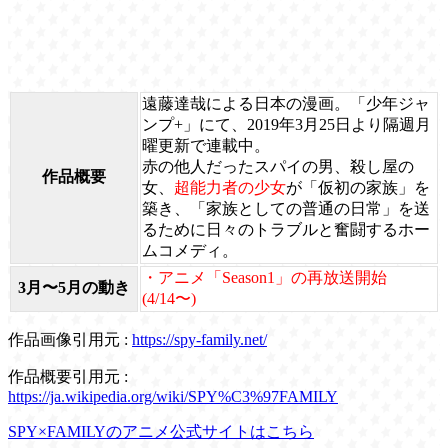
遠藤達哉による日本の漫画。「少年ジャ
ンプ+」にて、2019年3月25日より隔週月
曜更新で連載中。
赤の他人だったスパイの男、殺し屋の
作品概要
女、
超能力者の少女
が「仮初の家族」を
築き、「家族としての普通の日常」を送
るために日々のトラブルと奮闘するホー
ムコメディ。
・アニメ「Season1」の再放送開始
3月〜5月の動き
(4/14〜)
作品画像引用元 :
https://spy-family.net/
作品概要引用元 :
https://ja.wikipedia.org/wiki/SPY%C3%97FAMILY
SPY×FAMILYのアニメ公式サイトはこちら