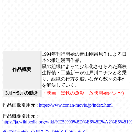
1994年刊行開始の青山剛昌原作による日
本の推理漫画作品。
黒の組織によって少年化させられた高校
作品概要
生探偵・工藤新一が江戸川コナンと名乗
り、組織の行方を追いながら数々の事件
を解決していく。
3月〜5月の動き
・映画「黒鉄の魚影」放映開始(4/14〜)
作品画像引用元 :
https://www.conan-movie.jp/index.html
作品概要引用元 :
https://ja.wikipedia.org/wiki/%E5%90%8D%E6%8E%A2%E