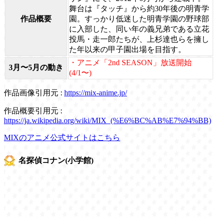
舞台は『タッチ』から約30年後の明青学
作品概要
園。すっかり低迷した明青学園の野球部
に入部した、同い年の義兄弟である立花
投馬・走一郎たちが、上杉達也らを擁し
た年以来の甲子園出場を目指す。
・アニメ「2nd SEASON」放送開始
3月〜5月の動き
(4/1〜)
作品画像引用元 :
https://mix-anime.jp/
作品概要引用元 :
https://ja.wikipedia.org/wiki/MIX_(%E6%BC%AB%E7%94%BB)
MIXのアニメ公式サイトはこちら
名探偵コナン(小学館)