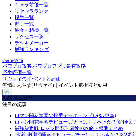
キャラ前後一覧
リセマラランク
投手一覧
野手一覧
彼女・相棒一覧
サクセス一覧
デッキメーカー
最強ランキング
GameWith
パワプロ攻略|パワプロアプリ最速攻略
野手評価一覧
リヴァイのイベントと評価
無情にあらず(リヴァイ)｜イベント選択肢と効果
攻略 メニュー
注目の記事
ロマン開花学園の投手デッキテンプレ(8/7更新)
ロマン開花学園デビューガチャは引くべきか？(8/4更新)
最強決定戦-ロマン開花学園編の攻略・報酬まとめ
[水着]泡瀬満里南デビューガチャは引くべきか？(8/2更新