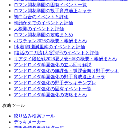
ロマン開花学園の固有イベント一覧
ロマン開花学園の投手育成適正キャラ
初白百合のイベントと評価
朝顔かえでのイベントと評価
大桜剛のイベントと評価
ロマン開花学園の攻略まとめ
パワチャン2026の概要・報酬まとめ
[水着]泡瀬満里南のイベントと評価
[復活の二刀流]大谷翔平のイベントと評価
リアタイ段位戦2026夏ノ壱~肆の概要・報酬まとめ
アンドロメダ学園強化の立ち回り解説
アンドロメダ強化の無課金・微課金向け野手デッキ
アンドロメダ学園強化の野手育成適正キャラ
アンドロメダ強化の野手デッキテンプレ
アンドロメダ強化の固有イベント一覧
アンドロメダ学園強化の攻略まとめ
攻略ツール
絞り込み検索ツール
デッキメーカー
開眼金特必要経験点一覧