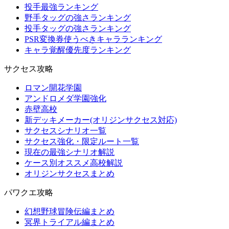
投手最強ランキング
野手タッグの強さランキング
投手タッグの強さランキング
PSR変換券使うべきキャラランキング
キャラ覚醒優先度ランキング
サクセス攻略
ロマン開花学園
アンドロメダ学園強化
赤壁高校
新デッキメーカー(オリジンサクセス対応)
サクセスシナリオ一覧
サクセス強化・限定ルート一覧
現在の最強シナリオ解説
ケース別オススメ高校解説
オリジンサクセスまとめ
パワクエ攻略
幻想野球冒険伝編まとめ
冥界トライアル編まとめ