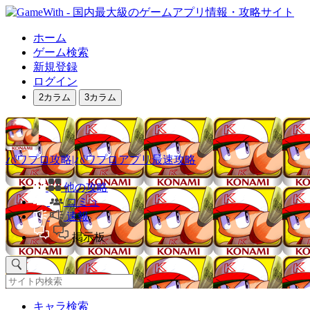
ホーム
ゲーム検索
新規登録
ログイン
2カラム
3カラム
パワプロ攻略|パワプロアプリ最速攻略
他の攻略
コミュ
速報
掲示板
キャラ検索