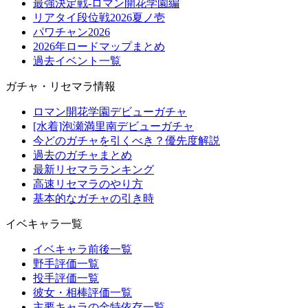
最強決定戦-ロマン開花学園編
リアタイ段位戦2026夏ノ壱
パワチャン2026
2026年ロードマップまとめ
過去イベント一覧
ガチャ・リセマラ情報
ロマン開花学園デビューガチャ
[水着]泡瀬満里南デビューガチャ
今どのガチャを引くべき？優先度解説
過去のガチャまとめ
最新リセマラランキング
高速リセマラのやり方
基本的なガチャの引き時
イベキャラ一覧
イベキャラ前後一覧
野手評価一覧
投手評価一覧
彼女・相棒評価一覧
主要キャラの金特依存一覧