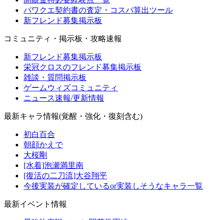
パワクエ契約書の査定・コスパ算出ツール
新フレンド募集掲示板
コミュニティ・掲示板・攻略速報
新フレンド募集掲示板
栄冠クロスのフレンド募集掲示板
雑談・質問掲示板
ゲームウィズコミュニティ
ニュース速報/更新情報
最新キャラ情報(覚醒・強化・復刻含む)
初白百合
朝顔かえで
大桜剛
[水着]泡瀬満里南
[復活の二刀流]大谷翔平
今後実装が確定しているor実装しそうなキャラ一覧
最新イベント情報