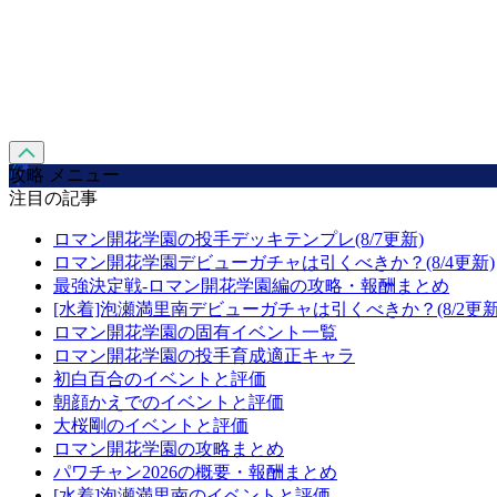
攻略 メニュー
注目の記事
ロマン開花学園の投手デッキテンプレ(8/7更新)
ロマン開花学園デビューガチャは引くべきか？(8/4更新)
最強決定戦-ロマン開花学園編の攻略・報酬まとめ
[水着]泡瀬満里南デビューガチャは引くべきか？(8/2更新
ロマン開花学園の固有イベント一覧
ロマン開花学園の投手育成適正キャラ
初白百合のイベントと評価
朝顔かえでのイベントと評価
大桜剛のイベントと評価
ロマン開花学園の攻略まとめ
パワチャン2026の概要・報酬まとめ
[水着]泡瀬満里南のイベントと評価