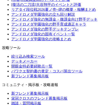
[復活の二刀流]大谷翔平のイベントと評価
リアタイ段位戦2026夏ノ壱~肆の概要・報酬まとめ
アンドロメダ学園強化の立ち回り解説
アンドロメダ強化の無課金・微課金向け野手デッキ
アンドロメダ学園強化の野手育成適正キャラ
アンドロメダ強化の野手デッキテンプレ
アンドロメダ強化の固有イベント一覧
アンドロメダ学園強化の攻略まとめ
攻略ツール
絞り込み検索ツール
デッキメーカー
開眼金特必要経験点一覧
パワクエ契約書の査定・コスパ算出ツール
新フレンド募集掲示板
コミュニティ・掲示板・攻略速報
新フレンド募集掲示板
栄冠クロスのフレンド募集掲示板
雑談・質問掲示板