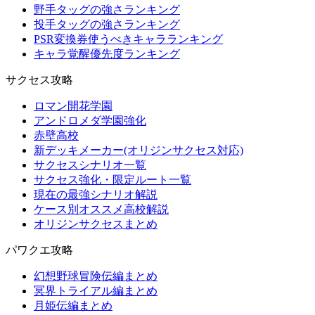
野手タッグの強さランキング
投手タッグの強さランキング
PSR変換券使うべきキャラランキング
キャラ覚醒優先度ランキング
サクセス攻略
ロマン開花学園
アンドロメダ学園強化
赤壁高校
新デッキメーカー(オリジンサクセス対応)
サクセスシナリオ一覧
サクセス強化・限定ルート一覧
現在の最強シナリオ解説
ケース別オススメ高校解説
オリジンサクセスまとめ
パワクエ攻略
幻想野球冒険伝編まとめ
冥界トライアル編まとめ
月姫伝編まとめ