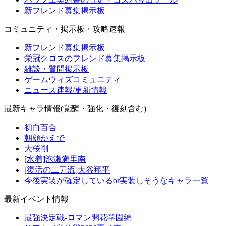
新フレンド募集掲示板
コミュニティ・掲示板・攻略速報
新フレンド募集掲示板
栄冠クロスのフレンド募集掲示板
雑談・質問掲示板
ゲームウィズコミュニティ
ニュース速報/更新情報
最新キャラ情報(覚醒・強化・復刻含む)
初白百合
朝顔かえで
大桜剛
[水着]泡瀬満里南
[復活の二刀流]大谷翔平
今後実装が確定しているor実装しそうなキャラ一覧
最新イベント情報
最強決定戦-ロマン開花学園編