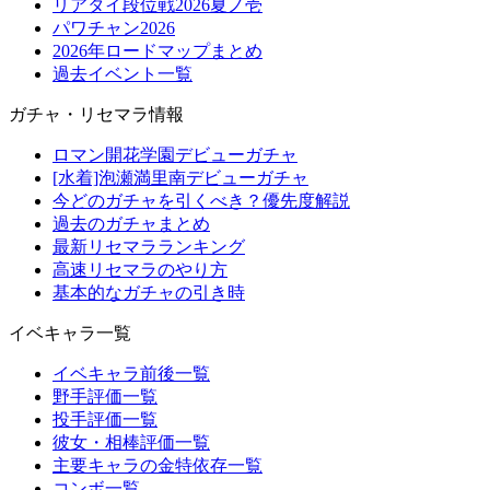
リアタイ段位戦2026夏ノ壱
パワチャン2026
2026年ロードマップまとめ
過去イベント一覧
ガチャ・リセマラ情報
ロマン開花学園デビューガチャ
[水着]泡瀬満里南デビューガチャ
今どのガチャを引くべき？優先度解説
過去のガチャまとめ
最新リセマラランキング
高速リセマラのやり方
基本的なガチャの引き時
イベキャラ一覧
イベキャラ前後一覧
野手評価一覧
投手評価一覧
彼女・相棒評価一覧
主要キャラの金特依存一覧
コンボ一覧