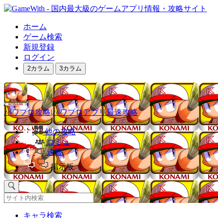
ホーム
ゲーム検索
新規登録
ログイン
2カラム
3カラム
パワプロ攻略|パワプロアプリ最速攻略
他の攻略
コミュ
速報
掲示板
キャラ検索