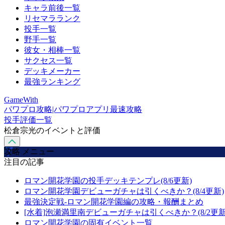
キャラ前後一覧
リセマラランク
投手一覧
野手一覧
彼女・相棒一覧
サクセス一覧
デッキメーカー
最強ランキング
GameWith
パワプロ攻略|パワプロアプリ最速攻略
投手評価一覧
松倉宗光のイベントと評価
攻略 メニュー
注目の記事
ロマン開花学園の投手デッキテンプレ(8/6更新)
ロマン開花学園デビューガチャは引くべきか？(8/4更新)
最強決定戦-ロマン開花学園編の攻略・報酬まとめ
[水着]泡瀬満里南デビューガチャは引くべきか？(8/2更新
ロマン開花学園の固有イベント一覧