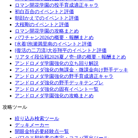
ロマン開花学園の投手育成適正キャラ
初白百合のイベントと評価
朝顔かえでのイベントと評価
大桜剛のイベントと評価
ロマン開花学園の攻略まとめ
パワチャン2026の概要・報酬まとめ
[水着]泡瀬満里南のイベントと評価
[復活の二刀流]大谷翔平のイベントと評価
リアタイ段位戦2026夏ノ壱~肆の概要・報酬まとめ
アンドロメダ学園強化の立ち回り解説
アンドロメダ強化の無課金・微課金向け野手デッキ
アンドロメダ学園強化の野手育成適正キャラ
アンドロメダ強化の野手デッキテンプレ
アンドロメダ強化の固有イベント一覧
アンドロメダ学園強化の攻略まとめ
攻略ツール
絞り込み検索ツール
デッキメーカー
開眼金特必要経験点一覧
パワクエ契約書の査定・コスパ算出ツール