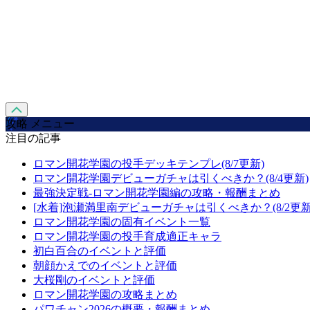
攻略 メニュー
注目の記事
ロマン開花学園の投手デッキテンプレ(8/7更新)
ロマン開花学園デビューガチャは引くべきか？(8/4更新)
最強決定戦-ロマン開花学園編の攻略・報酬まとめ
[水着]泡瀬満里南デビューガチャは引くべきか？(8/2更新
ロマン開花学園の固有イベント一覧
ロマン開花学園の投手育成適正キャラ
初白百合のイベントと評価
朝顔かえでのイベントと評価
大桜剛のイベントと評価
ロマン開花学園の攻略まとめ
パワチャン2026の概要・報酬まとめ