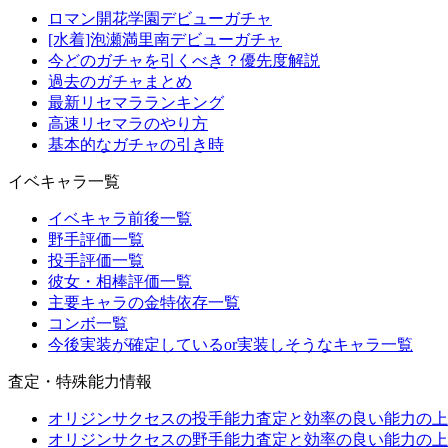
ロマン開花学園デビューガチャ
[水着]泡瀬満里南デビューガチャ
今どのガチャを引くべき？優先度解説
過去のガチャまとめ
最新リセマラランキング
高速リセマラのやり方
基本的なガチャの引き時
イベキャラ一覧
イベキャラ前後一覧
野手評価一覧
投手評価一覧
彼女・相棒評価一覧
主要キャラの金特依存一覧
コンボ一覧
今後実装が確定しているor実装しそうなキャラ一覧
査定・特殊能力情報
オリジンサクセスの投手能力査定と効率の良い能力の上
オリジンサクセスの野手能力査定と効率の良い能力の上