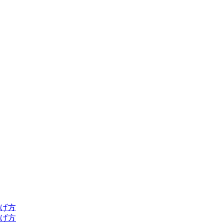
げ方
げ方