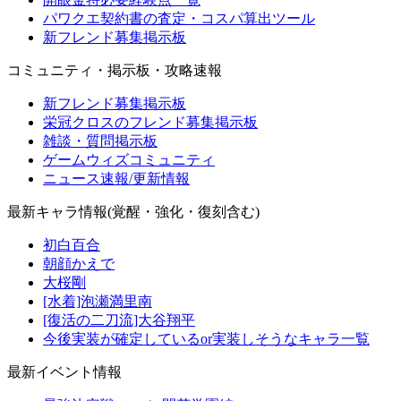
パワクエ契約書の査定・コスパ算出ツール
新フレンド募集掲示板
コミュニティ・掲示板・攻略速報
新フレンド募集掲示板
栄冠クロスのフレンド募集掲示板
雑談・質問掲示板
ゲームウィズコミュニティ
ニュース速報/更新情報
最新キャラ情報(覚醒・強化・復刻含む)
初白百合
朝顔かえで
大桜剛
[水着]泡瀬満里南
[復活の二刀流]大谷翔平
今後実装が確定しているor実装しそうなキャラ一覧
最新イベント情報