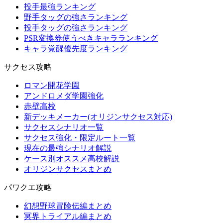
投手最強ランキング
野手タッグの強さランキング
投手タッグの強さランキング
PSR変換券使うべきキャラランキング
キャラ覚醒優先度ランキング
サクセス攻略
ロマン開花学園
アンドロメダ学園強化
赤壁高校
新デッキメーカー(オリジンサクセス対応)
サクセスシナリオ一覧
サクセス強化・限定ルート一覧
現在の最強シナリオ解説
ケース別オススメ高校解説
オリジンサクセスまとめ
パワクエ攻略
幻想野球冒険伝編まとめ
冥界トライアル編まとめ