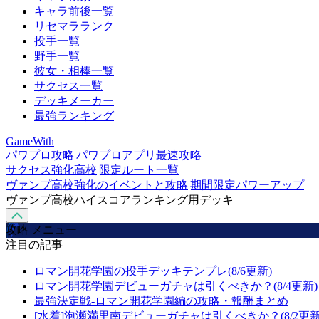
キャラ前後一覧
リセマラランク
投手一覧
野手一覧
彼女・相棒一覧
サクセス一覧
デッキメーカー
最強ランキング
GameWith
パワプロ攻略|パワプロアプリ最速攻略
サクセス強化高校|限定ルート一覧
ヴァンプ高校強化のイベントと攻略|期間限定パワーアップ
ヴァンプ高校ハイスコアランキング用デッキ
攻略 メニュー
注目の記事
ロマン開花学園の投手デッキテンプレ(8/6更新)
ロマン開花学園デビューガチャは引くべきか？(8/4更新)
最強決定戦-ロマン開花学園編の攻略・報酬まとめ
[水着]泡瀬満里南デビューガチャは引くべきか？(8/2更新