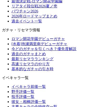
最強決定戦-ロマン開花学園編
リアタイ段位戦2026夏ノ壱
パワチャン2026
2026年ロードマップまとめ
過去イベント一覧
ガチャ・リセマラ情報
ロマン開花学園デビューガチャ
[水着]泡瀬満里南デビューガチャ
今どのガチャを引くべき？優先度解説
過去のガチャまとめ
最新リセマラランキング
高速リセマラのやり方
基本的なガチャの引き時
イベキャラ一覧
イベキャラ前後一覧
野手評価一覧
投手評価一覧
彼女・相棒評価一覧
主要キャラの金特依存一覧