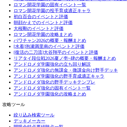
ロマン開花学園の固有イベント一覧
ロマン開花学園の投手育成適正キャラ
初白百合のイベントと評価
朝顔かえでのイベントと評価
大桜剛のイベントと評価
ロマン開花学園の攻略まとめ
パワチャン2026の概要・報酬まとめ
[水着]泡瀬満里南のイベントと評価
[復活の二刀流]大谷翔平のイベントと評価
リアタイ段位戦2026夏ノ壱~肆の概要・報酬まとめ
アンドロメダ学園強化の立ち回り解説
アンドロメダ強化の無課金・微課金向け野手デッキ
アンドロメダ学園強化の野手育成適正キャラ
アンドロメダ強化の野手デッキテンプレ
アンドロメダ強化の固有イベント一覧
アンドロメダ学園強化の攻略まとめ
攻略ツール
絞り込み検索ツール
デッキメーカー
開眼金特必要経験点一覧