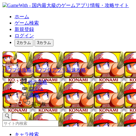
ホーム
ゲーム検索
新規登録
ログイン
2カラム
3カラム
パワプロ攻略|パワプロアプリ最速攻略
他の攻略
コミュ
速報
掲示板
キャラ検索