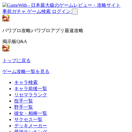
事前ガチャ
ゲーム検索
ログイン
パワプロ攻略|パワプロアプリ最速攻略
掲示板Q&A
トップに戻る
ゲーム攻略一覧を見る
キャラ検索
キャラ前後一覧
リセマラランク
投手一覧
野手一覧
彼女・相棒一覧
サクセス一覧
デッキメーカー
最強ランキング