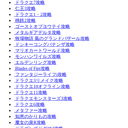
ドラクエ7攻略
仁王3攻略
ドラクエ1・2攻略
桃鉄2攻略
ゴーストオブヨウテイ攻略
メタルギアデルタ攻略
牧場物語 風のグランドバザール攻略
ドンキーコングバナンザ攻略
マリオカートワールド攻略
モンハンワイルズ攻略
エルデンリング攻略
Blades of Fire攻略
ファンタジーライフi攻略
ドラクエ3リメイク攻略
ドラクエ10オフライン攻略
ドラクエ11攻略
ドラクエモンスターズ3攻略
ドラクエ6攻略
メタファー攻略
知恵のかりもの攻略
魔女の泉R攻略