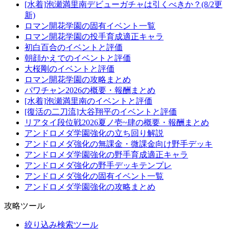
[水着]泡瀬満里南デビューガチャは引くべきか？(8/2更
新)
ロマン開花学園の固有イベント一覧
ロマン開花学園の投手育成適正キャラ
初白百合のイベントと評価
朝顔かえでのイベントと評価
大桜剛のイベントと評価
ロマン開花学園の攻略まとめ
パワチャン2026の概要・報酬まとめ
[水着]泡瀬満里南のイベントと評価
[復活の二刀流]大谷翔平のイベントと評価
リアタイ段位戦2026夏ノ壱~肆の概要・報酬まとめ
アンドロメダ学園強化の立ち回り解説
アンドロメダ強化の無課金・微課金向け野手デッキ
アンドロメダ学園強化の野手育成適正キャラ
アンドロメダ強化の野手デッキテンプレ
アンドロメダ強化の固有イベント一覧
アンドロメダ学園強化の攻略まとめ
攻略ツール
絞り込み検索ツール