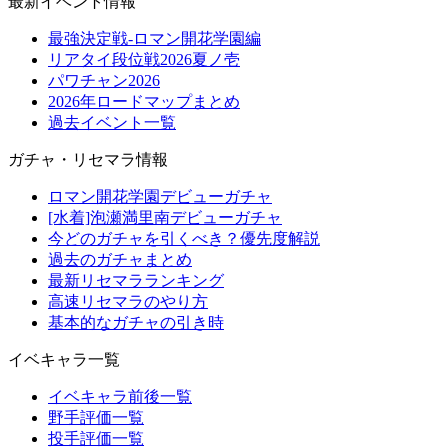
最新イベント情報
最強決定戦-ロマン開花学園編
リアタイ段位戦2026夏ノ壱
パワチャン2026
2026年ロードマップまとめ
過去イベント一覧
ガチャ・リセマラ情報
ロマン開花学園デビューガチャ
[水着]泡瀬満里南デビューガチャ
今どのガチャを引くべき？優先度解説
過去のガチャまとめ
最新リセマラランキング
高速リセマラのやり方
基本的なガチャの引き時
イベキャラ一覧
イベキャラ前後一覧
野手評価一覧
投手評価一覧