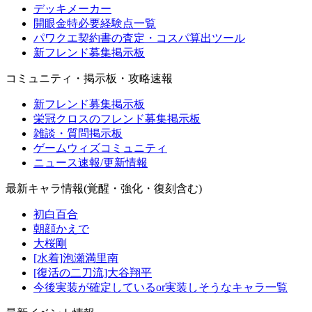
デッキメーカー
開眼金特必要経験点一覧
パワクエ契約書の査定・コスパ算出ツール
新フレンド募集掲示板
コミュニティ・掲示板・攻略速報
新フレンド募集掲示板
栄冠クロスのフレンド募集掲示板
雑談・質問掲示板
ゲームウィズコミュニティ
ニュース速報/更新情報
最新キャラ情報(覚醒・強化・復刻含む)
初白百合
朝顔かえで
大桜剛
[水着]泡瀬満里南
[復活の二刀流]大谷翔平
今後実装が確定しているor実装しそうなキャラ一覧