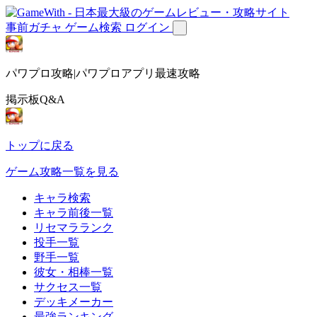
事前ガチャ
ゲーム検索
ログイン
パワプロ攻略|パワプロアプリ最速攻略
掲示板Q&A
トップに戻る
ゲーム攻略一覧を見る
キャラ検索
キャラ前後一覧
リセマラランク
投手一覧
野手一覧
彼女・相棒一覧
サクセス一覧
デッキメーカー
最強ランキング