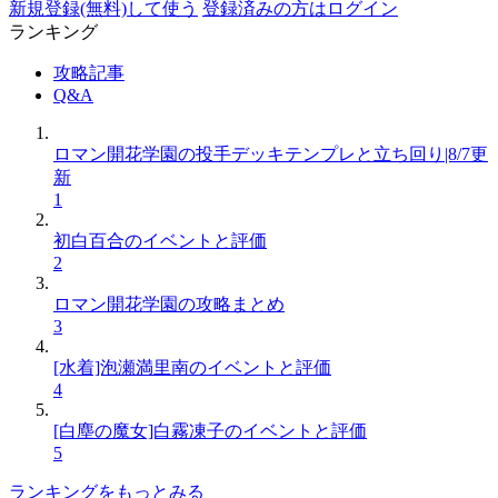
新規登録(無料)して使う
登録済みの方はログイン
ランキング
攻略記事
Q&A
ロマン開花学園の投手デッキテンプレと立ち回り|8/7更
新
1
初白百合のイベントと評価
2
ロマン開花学園の攻略まとめ
3
[水着]泡瀬満里南のイベントと評価
4
[白塵の魔女]白霧凍子のイベントと評価
5
ランキングをもっとみる