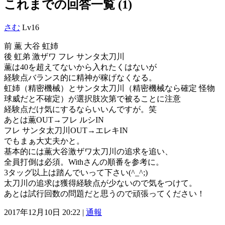
これまでの回答一覧 (1)
さむ
Lv16
前 薫 大谷 虹姉
後 虹弟 激ザワ フレ サンタ太刀川
薫は40を超えてないから入れたくはないが
経験点バランス的に精神が稼げなくなる。
虹姉（精密機械）とサンタ太刀川（精密機械なら確定 怪物
球威だと不確定）が選択肢次第で被ることに注意
経験点だけ気にするならいいんですが。笑
あとは薫OUT→フレ ルシIN
フレ サンタ太刀川OUT→エレキIN
でもまぁ大丈夫かと。
基本的には薫大谷激ザワ太刀川の追求を追い、
全員打倒は必須。Withさんの順番を参考に。
3タッグ以上は踏んでいって下さい(^_^;)
太刀川の追求は獲得経験点が少ないので気をつけて。
あとは試行回数の問題だと思うので頑張ってください！
2017年12月10日 20:22 |
通報