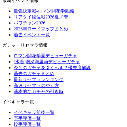
最新イベント情報
最強決定戦-ロマン開花学園編
リアタイ段位戦2026夏ノ壱
パワチャン2026
2026年ロードマップまとめ
過去イベント一覧
ガチャ・リセマラ情報
ロマン開花学園デビューガチャ
[水着]泡瀬満里南デビューガチャ
今どのガチャを引くべき？優先度解説
過去のガチャまとめ
最新リセマラランキング
高速リセマラのやり方
基本的なガチャの引き時
イベキャラ一覧
イベキャラ前後一覧
野手評価一覧
投手評価一覧