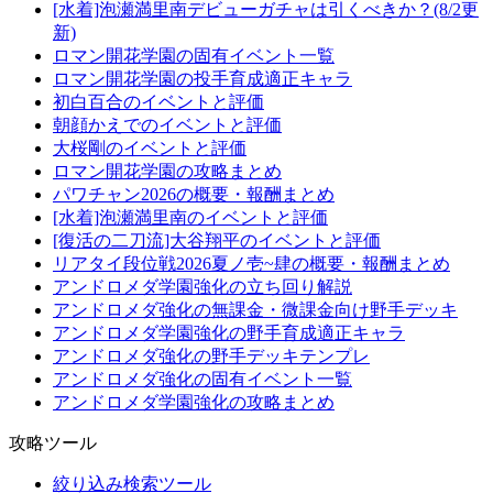
[水着]泡瀬満里南デビューガチャは引くべきか？(8/2更
新)
ロマン開花学園の固有イベント一覧
ロマン開花学園の投手育成適正キャラ
初白百合のイベントと評価
朝顔かえでのイベントと評価
大桜剛のイベントと評価
ロマン開花学園の攻略まとめ
パワチャン2026の概要・報酬まとめ
[水着]泡瀬満里南のイベントと評価
[復活の二刀流]大谷翔平のイベントと評価
リアタイ段位戦2026夏ノ壱~肆の概要・報酬まとめ
アンドロメダ学園強化の立ち回り解説
アンドロメダ強化の無課金・微課金向け野手デッキ
アンドロメダ学園強化の野手育成適正キャラ
アンドロメダ強化の野手デッキテンプレ
アンドロメダ強化の固有イベント一覧
アンドロメダ学園強化の攻略まとめ
攻略ツール
絞り込み検索ツール