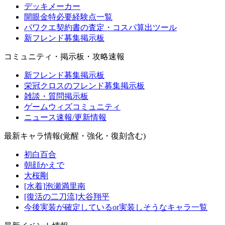
デッキメーカー
開眼金特必要経験点一覧
パワクエ契約書の査定・コスパ算出ツール
新フレンド募集掲示板
コミュニティ・掲示板・攻略速報
新フレンド募集掲示板
栄冠クロスのフレンド募集掲示板
雑談・質問掲示板
ゲームウィズコミュニティ
ニュース速報/更新情報
最新キャラ情報(覚醒・強化・復刻含む)
初白百合
朝顔かえで
大桜剛
[水着]泡瀬満里南
[復活の二刀流]大谷翔平
今後実装が確定しているor実装しそうなキャラ一覧