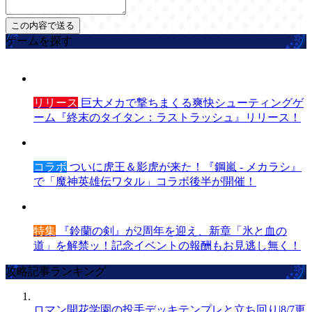
ゲームを探す
リリース
巨大メカで撃ちまくる爽快シューティングゲ
ーム『終末のタイタン：ラストラッシュ』リリース！
コラボ
ついに虎王＆影虎が来た！『鋼嵐 - メカラシ』
で「魔神英雄伝ワタル」コラボ後半が開催！
特集
『鈴蘭の剣』が2周年を迎え、新章「氷と血の
道」を解禁ッ！記念イベントの報酬もお見逃し無く！
攻略記事ランキング
ロマン開花学園の投手デッキテンプレと立ち回り|8/7更