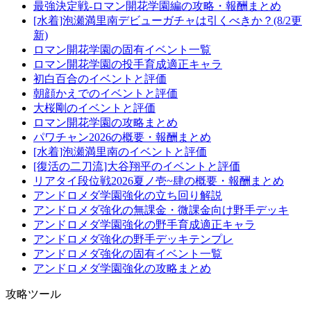
最強決定戦-ロマン開花学園編の攻略・報酬まとめ
[水着]泡瀬満里南デビューガチャは引くべきか？(8/2更
新)
ロマン開花学園の固有イベント一覧
ロマン開花学園の投手育成適正キャラ
初白百合のイベントと評価
朝顔かえでのイベントと評価
大桜剛のイベントと評価
ロマン開花学園の攻略まとめ
パワチャン2026の概要・報酬まとめ
[水着]泡瀬満里南のイベントと評価
[復活の二刀流]大谷翔平のイベントと評価
リアタイ段位戦2026夏ノ壱~肆の概要・報酬まとめ
アンドロメダ学園強化の立ち回り解説
アンドロメダ強化の無課金・微課金向け野手デッキ
アンドロメダ学園強化の野手育成適正キャラ
アンドロメダ強化の野手デッキテンプレ
アンドロメダ強化の固有イベント一覧
アンドロメダ学園強化の攻略まとめ
攻略ツール