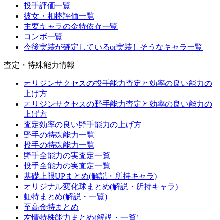
投手評価一覧
彼女・相棒評価一覧
主要キャラの金特依存一覧
コンボ一覧
今後実装が確定しているor実装しそうなキャラ一覧
査定・特殊能力情報
オリジンサクセスの投手能力査定と効率の良い能力の
上げ方
オリジンサクセスの野手能力査定と効率の良い能力の
上げ方
査定効率の良い野手能力の上げ方
野手の特殊能力一覧
投手の特殊能力一覧
野手全能力の実査定一覧
投手全能力の実査定一覧
基礎上限UPまとめ(解説・所持キャラ)
オリジナル変化球まとめ(解説・所持キャラ)
虹特まとめ(解説・一覧)
至高金特まとめ
友情特殊能力まとめ(解説・一覧)