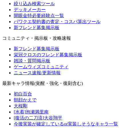
絞り込み検索ツール
デッキメーカー
開眼金特必要経験点一覧
パワクエ契約書の査定・コスパ算出ツール
新フレンド募集掲示板
コミュニティ・掲示板・攻略速報
新フレンド募集掲示板
栄冠クロスのフレンド募集掲示板
雑談・質問掲示板
ゲームウィズコミュニティ
ニュース速報/更新情報
最新キャラ情報(覚醒・強化・復刻含む)
初白百合
朝顔かえで
大桜剛
[水着]泡瀬満里南
[復活の二刀流]大谷翔平
今後実装が確定しているor実装しそうなキャラ一覧