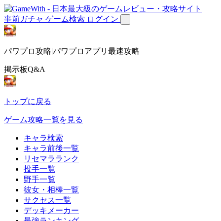
事前ガチャ
ゲーム検索
ログイン
パワプロ攻略|パワプロアプリ最速攻略
掲示板Q&A
トップに戻る
ゲーム攻略一覧を見る
キャラ検索
キャラ前後一覧
リセマラランク
投手一覧
野手一覧
彼女・相棒一覧
サクセス一覧
デッキメーカー
最強ランキング