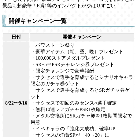
景品も超豪華！E賞1等のインパクトがやはりすごい！
開催キャンペーン一覧
日付
開催キャンペーン
・パワストーン祭り
・豪華アイテム（朝、昼、晩）プレゼント
・100,000ストアメダルプレゼント
・SR+5⇒PSRチャレンジ券プレゼント
・限定チャレンジで豪華報酬
・サクセスで選手を育成するとシナリオキャラ
限定のガチャ券ゲット
・サクセスで選手を育成するとSRガチャ券ゲ
ット
8/22〜9/16
・サクセスで初回のみセンス○選手確定
・無料10連レアガチャPSR1枚確定
・メダル交換所にSRガチャ券を1枚期間限定で
用意
・イベキャラの「強化大成功」確率UP
・サクセスの消費SPが「40→20」に