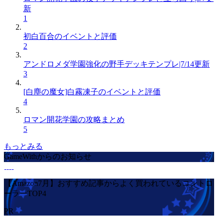
新
1
初白百合のイベントと評価
2
アンドロメダ学園強化の野手デッキテンプレ|7/14更新
3
[白塵の魔女]白霧凍子のイベントと評価
4
ロマン開花学園の攻略まとめ
5
もっとみる
GameWithからのお知らせ
【Amazon7月】おすすめ記事からよく買われているコントロ
ーラーTOP4
PR