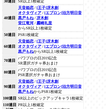
30連目
SR以上1枚確定
天音姫恋
/
[王子]冴木創
オクタヴィア
/
[エプロン]泊方明日音
40連目
黒戸もね
/
冴木創
堂江竜河
/
霧崎礼里
からSR以上1枚確定
50連目
PSR1枚確定
天音姫恋
/
[王子]冴木創
60連目
オクタヴィア
/
[エプロン]泊方明日音
黒戸もね
からSR以上1枚確定
パワプロの日2019記念
70連目
SR選択ガチャ券おまけ
パワプロの日2019記念
80連目
PSR選択ガチャ券おまけ
天音姫恋
/
[王子]冴木創
90連目
オクタヴィア
/
[エプロン]泊方明日音
黒戸もね
からPSR1枚確定
100連目
SR以上のピックアップキャラ1枚確定
110連目
PR以上1枚確定