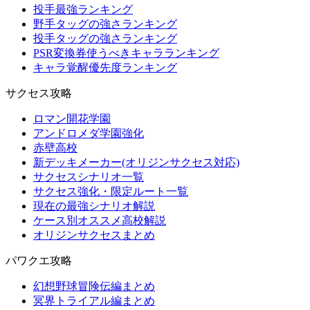
投手最強ランキング
野手タッグの強さランキング
投手タッグの強さランキング
PSR変換券使うべきキャラランキング
キャラ覚醒優先度ランキング
サクセス攻略
ロマン開花学園
アンドロメダ学園強化
赤壁高校
新デッキメーカー(オリジンサクセス対応)
サクセスシナリオ一覧
サクセス強化・限定ルート一覧
現在の最強シナリオ解説
ケース別オススメ高校解説
オリジンサクセスまとめ
パワクエ攻略
幻想野球冒険伝編まとめ
冥界トライアル編まとめ