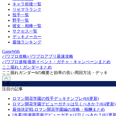
キャラ前後一覧
リセマラランク
投手一覧
野手一覧
彼女・相棒一覧
サクセス一覧
デッキメーカー
最強ランキング
GameWith
パワプロ攻略|パワプロアプリ最速攻略
パワプロ速報|最新イベント・ガチャ・キャンペーンまとめ
ここ掘れ！ガンダーまとめ
ここ掘れガンダー8の概要と効率の良い周回方法・デッキ
攻略 メニュー
注目の記事
ロマン開花学園の投手デッキテンプレ(8/6更新)
ロマン開花学園デビューガチャは引くべきか？(8/4更新)
最強決定戦-ロマン開花学園編の攻略・報酬まとめ
[水着]泡瀬満里南デビューガチャは引くべきか？(8/2更新