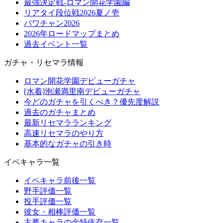
最強決定戦-ロマン開花学園編
リアタイ段位戦2026夏ノ壱
パワチャン2026
2026年ロードマップまとめ
過去イベント一覧
ガチャ・リセマラ情報
ロマン開花学園デビューガチャ
[水着]泡瀬満里南デビューガチャ
今どのガチャを引くべき？優先度解説
過去のガチャまとめ
最新リセマラランキング
高速リセマラのやり方
基本的なガチャの引き時
イベキャラ一覧
イベキャラ前後一覧
野手評価一覧
投手評価一覧
彼女・相棒評価一覧
主要キャラの金特依存一覧