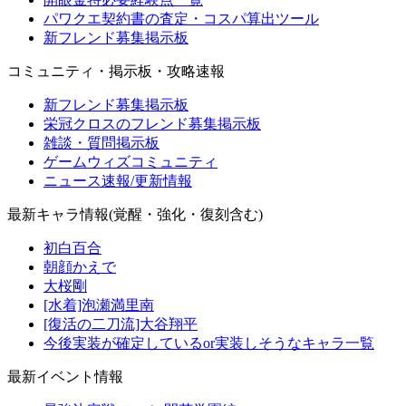
パワクエ契約書の査定・コスパ算出ツール
新フレンド募集掲示板
コミュニティ・掲示板・攻略速報
新フレンド募集掲示板
栄冠クロスのフレンド募集掲示板
雑談・質問掲示板
ゲームウィズコミュニティ
ニュース速報/更新情報
最新キャラ情報(覚醒・強化・復刻含む)
初白百合
朝顔かえで
大桜剛
[水着]泡瀬満里南
[復活の二刀流]大谷翔平
今後実装が確定しているor実装しそうなキャラ一覧
最新イベント情報