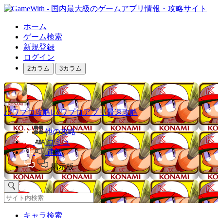
ホーム
ゲーム検索
新規登録
ログイン
2カラム
3カラム
パワプロ攻略|パワプロアプリ最速攻略
他の攻略
コミュ
速報
掲示板
キャラ検索