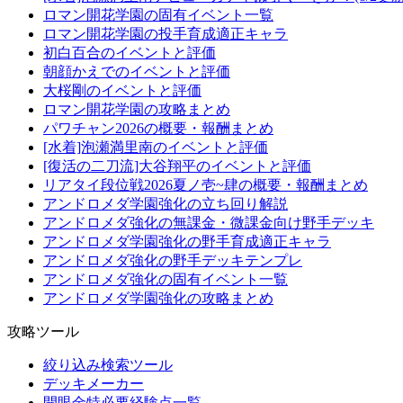
ロマン開花学園の固有イベント一覧
ロマン開花学園の投手育成適正キャラ
初白百合のイベントと評価
朝顔かえでのイベントと評価
大桜剛のイベントと評価
ロマン開花学園の攻略まとめ
パワチャン2026の概要・報酬まとめ
[水着]泡瀬満里南のイベントと評価
[復活の二刀流]大谷翔平のイベントと評価
リアタイ段位戦2026夏ノ壱~肆の概要・報酬まとめ
アンドロメダ学園強化の立ち回り解説
アンドロメダ強化の無課金・微課金向け野手デッキ
アンドロメダ学園強化の野手育成適正キャラ
アンドロメダ強化の野手デッキテンプレ
アンドロメダ強化の固有イベント一覧
アンドロメダ学園強化の攻略まとめ
攻略ツール
絞り込み検索ツール
デッキメーカー
開眼金特必要経験点一覧