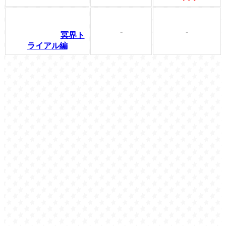
-
-
冥界ト
ライアル編