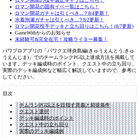
ロマン開花の投手適正キャラはこちら！
ロマン開花の固有イベ一覧はこちら！
ロマン開花ガチャは引くべき...？8/4更新！
水着泡瀬ガチャは引くべき...？8/2更新！
ロマン開花投手デッキと立ち回りはこちら！(8/7更新)
GameWithからのお知らせ
未経験可&完全在宅！攻略ライター募集！
パワプロアプリの「パワクエ球炎島編(きゅうえんとう,きゅ
うえんじま)」でのチームランクPG以上達成方法を掲載して
います。デッキ編成時のポイント、クエスト中の立ち回り、
実際のデッキ編成例など幅広く解説していますので、参考に
してください。
目次
チムランPG以上を目指す意義と前提条件
クエスト選択
デッキ編成時のポイント
クエスト中の立ち回り
実際のデッキ編成例