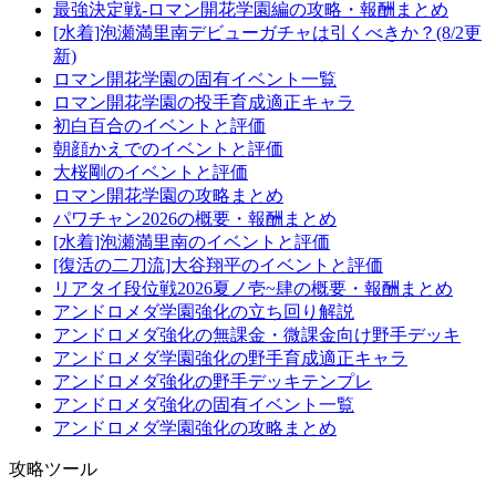
最強決定戦-ロマン開花学園編の攻略・報酬まとめ
[水着]泡瀬満里南デビューガチャは引くべきか？(8/2更
新)
ロマン開花学園の固有イベント一覧
ロマン開花学園の投手育成適正キャラ
初白百合のイベントと評価
朝顔かえでのイベントと評価
大桜剛のイベントと評価
ロマン開花学園の攻略まとめ
パワチャン2026の概要・報酬まとめ
[水着]泡瀬満里南のイベントと評価
[復活の二刀流]大谷翔平のイベントと評価
リアタイ段位戦2026夏ノ壱~肆の概要・報酬まとめ
アンドロメダ学園強化の立ち回り解説
アンドロメダ強化の無課金・微課金向け野手デッキ
アンドロメダ学園強化の野手育成適正キャラ
アンドロメダ強化の野手デッキテンプレ
アンドロメダ強化の固有イベント一覧
アンドロメダ学園強化の攻略まとめ
攻略ツール