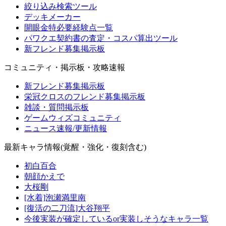
絞り込み検索ツール
デッキメーカー
開眼金特必要経験点一覧
パワクエ契約書の査定・コスパ算出ツール
新フレンド募集掲示板
コミュニティ・掲示板・攻略速報
新フレンド募集掲示板
栄冠クロスのフレンド募集掲示板
雑談・質問掲示板
ゲームウィズコミュニティ
ニュース速報/更新情報
最新キャラ情報(覚醒・強化・復刻含む)
初白百合
朝顔かえで
大桜剛
[水着]泡瀬満里南
[復活の二刀流]大谷翔平
今後実装が確定しているor実装しそうなキャラ一覧