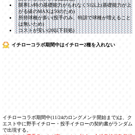
限界Lv時の基礎能力がもれなく51以上(基礎能力が上
がる値のMAXは50のため)
所持球種が多い(投手のみ、特訓で球種が増えること
は無いため)
コストが安い(20以下目処)
イチローコラボ期間中はイチロー2種を入れない
イチローコラボ期間中(11/24のロングメンテ開始まで)は、ク
エスト中に野手イチロー・投手イチローの契約書がランダム
で出現する。