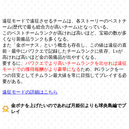
遠征モードで遠征させるチームは、各ストーリーのベストチ
ーム(歴代で最も総合力が高いチーム)となっている。
このベストチームランクが高ければ高いほど、宝箱の数が多
くなり装備品ランクも多くなる。
また「金ボーナス」という概念も存在し、この値は遠征の直
前・最中にパワクエで記録したチームランクに依存、Lvが
高ければ高いほど金の装備品が出やすくなる。
要するに、
パワクエでより高いチームランクを出せれば遠征
モードでの獲得報酬がより豪華になる
ため、PGランクを一
つの目安としてチムラン最大値を常に目指してプレイする必
要がある。
遠征モードの詳細はこちら
金ボナを上げたいのであれば月姫伝よりも球炎島編でプ
レイ