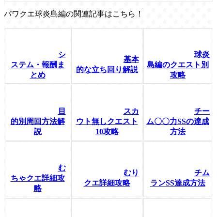
パワクエ球炎島編の関連記事はこちら！
シ
球炎
基本
ステム・報酬ま
島編のクエスト別
的な立ち回り解説
とめ
攻略
目
スカ
チー
的別周回方法解
ウト無しクエスト
ム〇〇力SSの達成
説
10攻略
方法
む
むり
チム
ちゃクエ詳細攻
クエ詳細攻略
ランSS達成方法
略