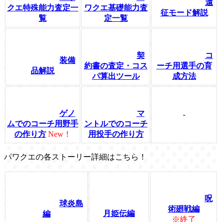
遠
クエ特殊能力査定一
ワクエ基礎能力査
征モード解説
覧
定一覧
契
コ
装備
約書の査定・コス
ーチ用選手の育
品解説
パ算出ツール
成方法
ゲノ
マ
-
ムでのコーチ用野手
ントルでのコーチ
の作り方
New！
用投手の作り方
パワクエの各ストーリー詳細はこちら！
呪
球炎島
術廻戦編
月姫伝編
編
※終了