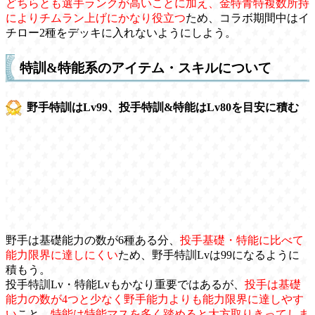
どちらとも選手ランクが高いことに加え、金特青特複数所持
によりチムラン上げにかなり役立つ
ため、コラボ期間中はイ
チロー2種をデッキに入れないようにしよう。
特訓&特能系のアイテム・スキルについて
野手特訓はLv99、投手特訓&特能はLv80を目安に積む
野手は基礎能力の数が6種ある分、
投手基礎・特能に比べて
能力限界に達しにくい
ため、野手特訓Lvは99になるように
積もう。
投手特訓Lv・特能Lvもかなり重要ではあるが、
投手は基礎
能力の数が4つと少なく野手能力よりも能力限界に達しやす
い
こと、
特能は特能マスを多く踏めると大方取りきってしま