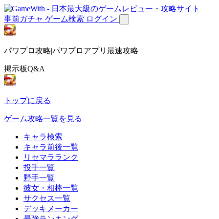
事前ガチャ
ゲーム検索
ログイン
パワプロ攻略|パワプロアプリ最速攻略
掲示板Q&A
トップに戻る
ゲーム攻略一覧を見る
キャラ検索
キャラ前後一覧
リセマラランク
投手一覧
野手一覧
彼女・相棒一覧
サクセス一覧
デッキメーカー
最強ランキング