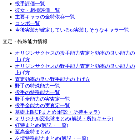
投手評価一覧
彼女・相棒評価一覧
主要キャラの金特依存一覧
コンボ一覧
今後実装が確定しているor実装しそうなキャラ一覧
査定・特殊能力情報
オリジンサクセスの投手能力査定と効率の良い能力の
上げ方
オリジンサクセスの野手能力査定と効率の良い能力の
上げ方
査定効率の良い野手能力の上げ方
野手の特殊能力一覧
投手の特殊能力一覧
野手全能力の実査定一覧
投手全能力の実査定一覧
基礎上限UPまとめ(解説・所持キャラ)
オリジナル変化球まとめ(解説・所持キャラ)
虹特まとめ(解説・一覧)
至高金特まとめ
友情特殊能力まとめ(解説・一覧)