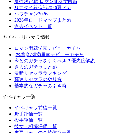
最強決定戦-ロマン開花学園編
リアタイ段位戦2026夏ノ壱
パワチャン2026
2026年ロードマップまとめ
過去イベント一覧
ガチャ・リセマラ情報
ロマン開花学園デビューガチャ
[水着]泡瀬満里南デビューガチャ
今どのガチャを引くべき？優先度解説
過去のガチャまとめ
最新リセマラランキング
高速リセマラのやり方
基本的なガチャの引き時
イベキャラ一覧
イベキャラ前後一覧
野手評価一覧
投手評価一覧
彼女・相棒評価一覧
主要キャラの金特依存一覧