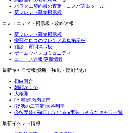
パワクエ契約書の査定・コスパ算出ツール
新フレンド募集掲示板
コミュニティ・掲示板・攻略速報
新フレンド募集掲示板
栄冠クロスのフレンド募集掲示板
雑談・質問掲示板
ゲームウィズコミュニティ
ニュース速報/更新情報
最新キャラ情報(覚醒・強化・復刻含む)
初白百合
朝顔かえで
大桜剛
[水着]泡瀬満里南
[復活の二刀流]大谷翔平
今後実装が確定しているor実装しそうなキャラ一覧
最新イベント情報