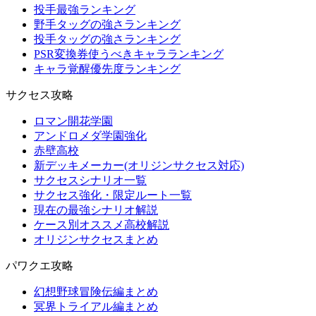
投手最強ランキング
野手タッグの強さランキング
投手タッグの強さランキング
PSR変換券使うべきキャラランキング
キャラ覚醒優先度ランキング
サクセス攻略
ロマン開花学園
アンドロメダ学園強化
赤壁高校
新デッキメーカー(オリジンサクセス対応)
サクセスシナリオ一覧
サクセス強化・限定ルート一覧
現在の最強シナリオ解説
ケース別オススメ高校解説
オリジンサクセスまとめ
パワクエ攻略
幻想野球冒険伝編まとめ
冥界トライアル編まとめ