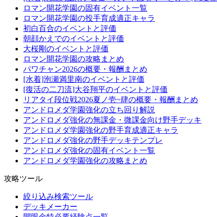
ロマン開花学園の固有イベント一覧
ロマン開花学園の投手育成適正キャラ
初白百合のイベントと評価
朝顔かえでのイベントと評価
大桜剛のイベントと評価
ロマン開花学園の攻略まとめ
パワチャン2026の概要・報酬まとめ
[水着]泡瀬満里南のイベントと評価
[復活の二刀流]大谷翔平のイベントと評価
リアタイ段位戦2026夏ノ壱~肆の概要・報酬まとめ
アンドロメダ学園強化の立ち回り解説
アンドロメダ強化の無課金・微課金向け野手デッキ
アンドロメダ学園強化の野手育成適正キャラ
アンドロメダ強化の野手デッキテンプレ
アンドロメダ強化の固有イベント一覧
アンドロメダ学園強化の攻略まとめ
攻略ツール
絞り込み検索ツール
デッキメーカー
開眼金特必要経験点一覧