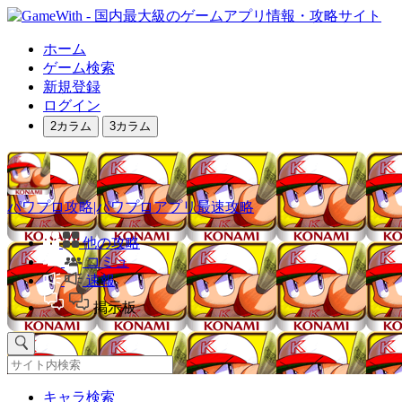
ホーム
ゲーム検索
新規登録
ログイン
2カラム
3カラム
パワプロ攻略|パワプロアプリ最速攻略
他の攻略
コミュ
速報
掲示板
キャラ検索