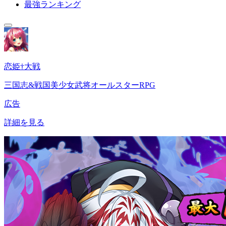
最強ランキング
恋姫†大戦
三国志&戦国美少女武将オールスターRPG
広告
詳細を見る