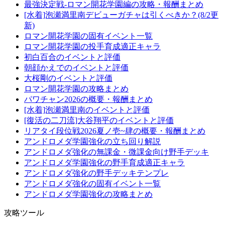
最強決定戦-ロマン開花学園編の攻略・報酬まとめ
[水着]泡瀬満里南デビューガチャは引くべきか？(8/2更
新)
ロマン開花学園の固有イベント一覧
ロマン開花学園の投手育成適正キャラ
初白百合のイベントと評価
朝顔かえでのイベントと評価
大桜剛のイベントと評価
ロマン開花学園の攻略まとめ
パワチャン2026の概要・報酬まとめ
[水着]泡瀬満里南のイベントと評価
[復活の二刀流]大谷翔平のイベントと評価
リアタイ段位戦2026夏ノ壱~肆の概要・報酬まとめ
アンドロメダ学園強化の立ち回り解説
アンドロメダ強化の無課金・微課金向け野手デッキ
アンドロメダ学園強化の野手育成適正キャラ
アンドロメダ強化の野手デッキテンプレ
アンドロメダ強化の固有イベント一覧
アンドロメダ学園強化の攻略まとめ
攻略ツール