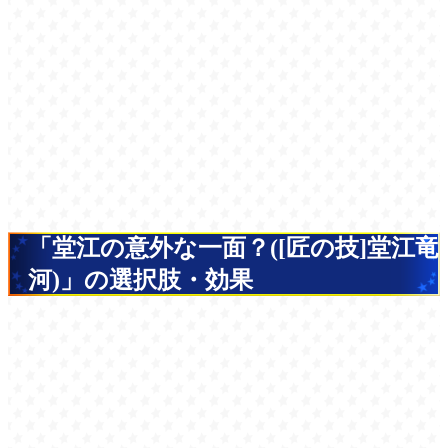
「堂江の意外な一面？([匠の技]堂江竜
河)」の選択肢・効果