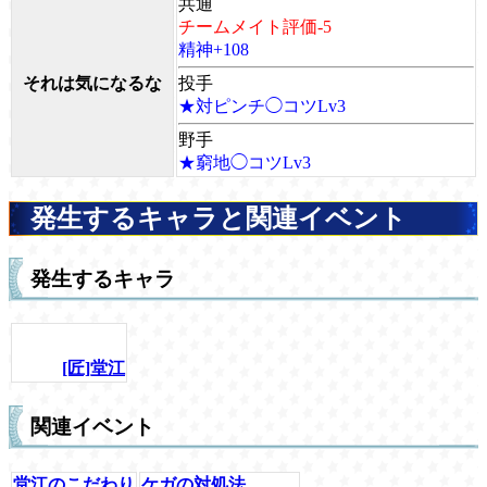
共通
チームメイト評価-5
精神+108
それは気になるな
投手
★対ピンチ◯コツLv3
野手
★窮地◯コツLv3
発生するキャラと関連イベント
発生するキャラ
[匠]堂江
関連イベント
堂江のこだわり
ケガの対処法