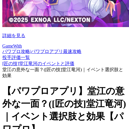
詳細を見る
GameWith
パワプロ攻略|パワプロアプリ最速攻略
投手評価一覧
[匠の技]堂江竜河のイベントと評価
堂江の意外な一面？([匠の技]堂江竜河)｜イベント選択肢と
効果
【パワプロアプリ】堂江の意
外な一面？([匠の技]堂江竜河)
｜イベント選択肢と効果【パ