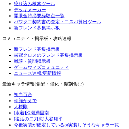
絞り込み検索ツール
デッキメーカー
開眼金特必要経験点一覧
パワクエ契約書の査定・コスパ算出ツール
新フレンド募集掲示板
コミュニティ・掲示板・攻略速報
新フレンド募集掲示板
栄冠クロスのフレンド募集掲示板
雑談・質問掲示板
ゲームウィズコミュニティ
ニュース速報/更新情報
最新キャラ情報(覚醒・強化・復刻含む)
初白百合
朝顔かえで
大桜剛
[水着]泡瀬満里南
[復活の二刀流]大谷翔平
今後実装が確定しているor実装しそうなキャラ一覧