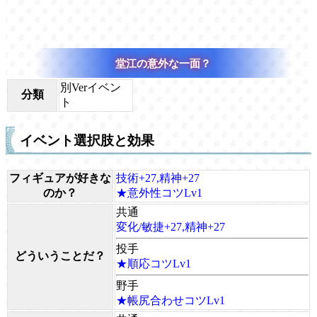
堂江の意外な一面？
別Verイベン
分類
ト
イベント選択肢と効果
フィギュアが好きな
技術+27,精神+27
のか？
★意外性コツLv1
共通
変化/敏捷+27,精神+27
投手
どういうことだ？
★順応コツLv1
野手
★帳尻合わせコツLv1