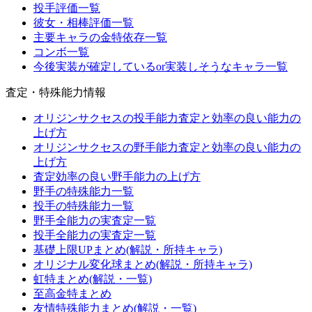
投手評価一覧
彼女・相棒評価一覧
主要キャラの金特依存一覧
コンボ一覧
今後実装が確定しているor実装しそうなキャラ一覧
査定・特殊能力情報
オリジンサクセスの投手能力査定と効率の良い能力の
上げ方
オリジンサクセスの野手能力査定と効率の良い能力の
上げ方
査定効率の良い野手能力の上げ方
野手の特殊能力一覧
投手の特殊能力一覧
野手全能力の実査定一覧
投手全能力の実査定一覧
基礎上限UPまとめ(解説・所持キャラ)
オリジナル変化球まとめ(解説・所持キャラ)
虹特まとめ(解説・一覧)
至高金特まとめ
友情特殊能力まとめ(解説・一覧)