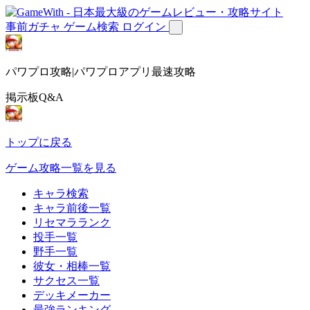
事前ガチャ
ゲーム検索
ログイン
パワプロ攻略|パワプロアプリ最速攻略
掲示板Q&A
トップに戻る
ゲーム攻略一覧を見る
キャラ検索
キャラ前後一覧
リセマラランク
投手一覧
野手一覧
彼女・相棒一覧
サクセス一覧
デッキメーカー
最強ランキング