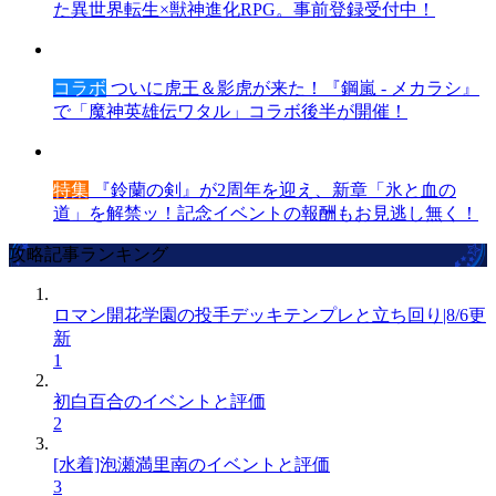
た異世界転生×獣神進化RPG。事前登録受付中！
コラボ
ついに虎王＆影虎が来た！『鋼嵐 - メカラシ』
で「魔神英雄伝ワタル」コラボ後半が開催！
特集
『鈴蘭の剣』が2周年を迎え、新章「氷と血の
道」を解禁ッ！記念イベントの報酬もお見逃し無く！
攻略記事ランキング
ロマン開花学園の投手デッキテンプレと立ち回り|8/6更
新
1
初白百合のイベントと評価
2
[水着]泡瀬満里南のイベントと評価
3