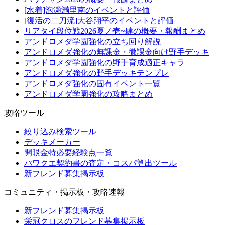
[水着]泡瀬満里南のイベントと評価
[復活の二刀流]大谷翔平のイベントと評価
リアタイ段位戦2026夏ノ壱~肆の概要・報酬まとめ
アンドロメダ学園強化の立ち回り解説
アンドロメダ強化の無課金・微課金向け野手デッキ
アンドロメダ学園強化の野手育成適正キャラ
アンドロメダ強化の野手デッキテンプレ
アンドロメダ強化の固有イベント一覧
アンドロメダ学園強化の攻略まとめ
攻略ツール
絞り込み検索ツール
デッキメーカー
開眼金特必要経験点一覧
パワクエ契約書の査定・コスパ算出ツール
新フレンド募集掲示板
コミュニティ・掲示板・攻略速報
新フレンド募集掲示板
栄冠クロスのフレンド募集掲示板