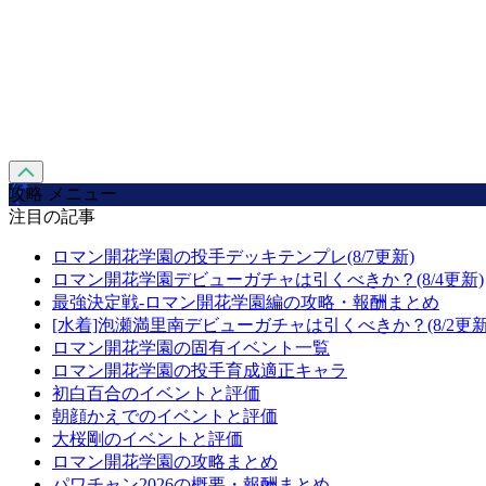
攻略 メニュー
注目の記事
ロマン開花学園の投手デッキテンプレ(8/7更新)
ロマン開花学園デビューガチャは引くべきか？(8/4更新)
最強決定戦-ロマン開花学園編の攻略・報酬まとめ
[水着]泡瀬満里南デビューガチャは引くべきか？(8/2更新
ロマン開花学園の固有イベント一覧
ロマン開花学園の投手育成適正キャラ
初白百合のイベントと評価
朝顔かえでのイベントと評価
大桜剛のイベントと評価
ロマン開花学園の攻略まとめ
パワチャン2026の概要・報酬まとめ