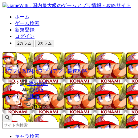
ホーム
ゲーム検索
新規登録
ログイン
2カラム
3カラム
パワプロ攻略|パワプロアプリ最速攻略
他の攻略
コミュ
速報
掲示板
キャラ検索