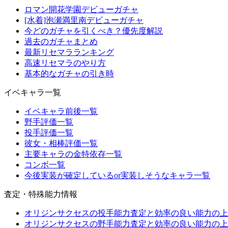
ロマン開花学園デビューガチャ
[水着]泡瀬満里南デビューガチャ
今どのガチャを引くべき？優先度解説
過去のガチャまとめ
最新リセマラランキング
高速リセマラのやり方
基本的なガチャの引き時
イベキャラ一覧
イベキャラ前後一覧
野手評価一覧
投手評価一覧
彼女・相棒評価一覧
主要キャラの金特依存一覧
コンボ一覧
今後実装が確定しているor実装しそうなキャラ一覧
査定・特殊能力情報
オリジンサクセスの投手能力査定と効率の良い能力の上
オリジンサクセスの野手能力査定と効率の良い能力の上