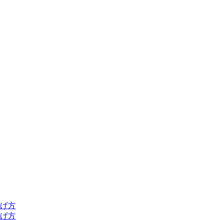
げ方
げ方