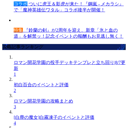
コラボ
ついに虎王＆影虎が来た！『鋼嵐 - メカラシ』
で「魔神英雄伝ワタル」コラボ後半が開催！
特集
『鈴蘭の剣』が2周年を迎え、新章「氷と血の
道」を解禁ッ！記念イベントの報酬もお見逃し無く！
攻略記事ランキング
ロマン開花学園の投手デッキテンプレと立ち回り|8/7更
新
1
初白百合のイベントと評価
2
ロマン開花学園の攻略まとめ
3
[白塵の魔女]白霧凍子のイベントと評価
4