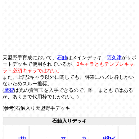
天盟野手育成において、
石触
はメインデッキ、
阿久津
がサポ
ートデッキで使用されているが、
2キャラともテンプレキャ
ラ・必須キャラではない。
また、上記2キャラ以外に関しても、明確にハズレ枠しかい
ないためスルー推奨。
(
摩智
は光の貴宝玉を入手できるので、唯一まともではある
が、あくまで代用枠でしかない。)
[参考]石触入り天盟野手デッキ
石触入りデッキ
[サ]
マ
カ
[投]イ