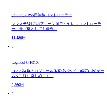
アローン PS5用無線コントローラー
プレステ5対応のアローン製ワイヤレスコントローラ
ー。サブ機としても優秀。
11,480円
3
Logicool G F310r
コスパ抜群のロジクール製有線パッド。幅広いPCゲー
ムを手軽に楽しめます。
2,860円
4