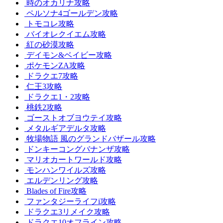
時のオカリナ攻略
ペルソナ4ゴールデン攻略
トモコレ攻略
バイオレクイエム攻略
紅の砂漠攻略
デイモン&ベイビー攻略
ポケモンZA攻略
ドラクエ7攻略
仁王3攻略
ドラクエ1・2攻略
桃鉄2攻略
ゴーストオブヨウテイ攻略
メタルギアデルタ攻略
牧場物語 風のグランドバザール攻略
ドンキーコングバナンザ攻略
マリオカートワールド攻略
モンハンワイルズ攻略
エルデンリング攻略
Blades of Fire攻略
ファンタジーライフi攻略
ドラクエ3リメイク攻略
ドラクエ10オフライン攻略