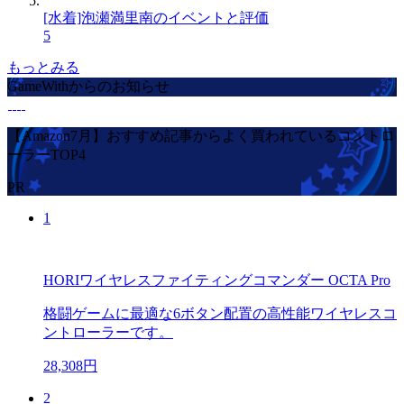
[水着]泡瀬満里南のイベントと評価
5
もっとみる
GameWithからのお知らせ
【Amazon7月】おすすめ記事からよく買われているコントロ
ーラーTOP4
PR
1
HORIワイヤレスファイティングコマンダー OCTA Pro
格闘ゲームに最適な6ボタン配置の高性能ワイヤレスコ
ントローラーです。
28,308円
2