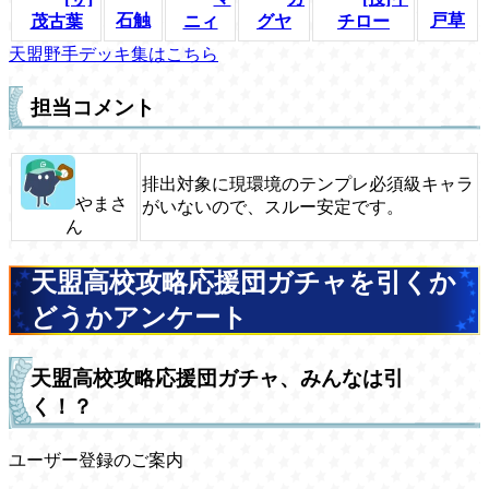
石触
戸草
茂古葉
ニィ
グヤ
チロー
天盟野手デッキ集はこちら
担当コメント
排出対象に現環境のテンプレ必須級キャラ
やまさ
がいないので、スルー安定です。
ん
天盟高校攻略応援団ガチャを引くか
どうかアンケート
天盟高校攻略応援団ガチャ、みんなは引
く！？
ユーザー登録のご案内