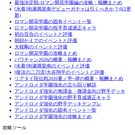
最強決定戦-ロマン開花学園編の攻略・報酬まとめ
[水着]泡瀬満里南デビューガチャは引くべきか？(8/2更
新)
ロマン開花学園の固有イベント一覧
ロマン開花学園の投手育成適正キャラ
初白百合のイベントと評価
朝顔かえでのイベントと評価
大桜剛のイベントと評価
ロマン開花学園の攻略まとめ
パワチャン2026の概要・報酬まとめ
[水着]泡瀬満里南のイベントと評価
[復活の二刀流]大谷翔平のイベントと評価
リアタイ段位戦2026夏ノ壱~肆の概要・報酬まとめ
アンドロメダ学園強化の立ち回り解説
アンドロメダ強化の無課金・微課金向け野手デッキ
アンドロメダ学園強化の野手育成適正キャラ
アンドロメダ強化の野手デッキテンプレ
アンドロメダ強化の固有イベント一覧
アンドロメダ学園強化の攻略まとめ
攻略ツール