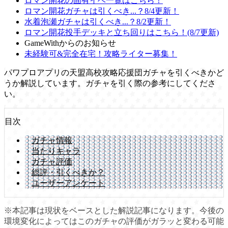
ロマン開花の固有イベ一覧はこちら！
ロマン開花ガチャは引くべき...？8/4更新！
水着泡瀬ガチャは引くべき...？8/2更新！
ロマン開花投手デッキと立ち回りはこちら！(8/7更新)
GameWithからのお知らせ
未経験可&完全在宅！攻略ライター募集！
パワプロアプリの天盟高校攻略応援団ガチャを引くべきかど
うか解説しています。ガチャを引く際の参考にしてくださ
い。
目次
ガチャ情報
当たりキャラ
ガチャ評価
総評・引くべきか？
ユーザーアンケート
※本記事は現状をベースとした解説記事になります。今後の
環境変化によってはこのガチャの評価がガラッと変わる可能