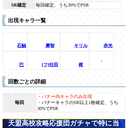
SR確定
毎回確定、うち30%でPSR
出現キャラ一覧
石触
摩智
キリル
赤光
-
巴
[フ]往田
梶
回数ごとの詳細
・バナー内キャラのみ出現
毎回
・バナーキャラのSR以上1枚確定、うち
30%でPSR
天盟高校攻略応援団ガチャで特に当