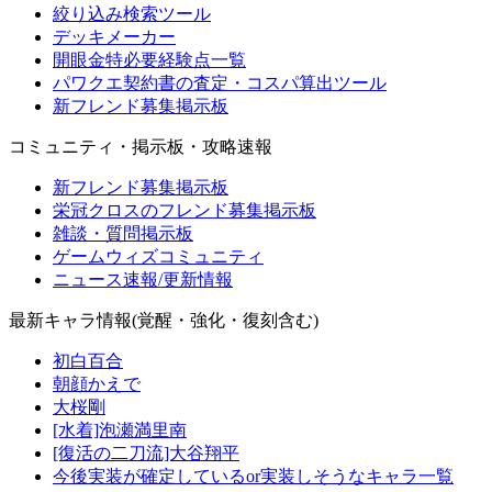
絞り込み検索ツール
デッキメーカー
開眼金特必要経験点一覧
パワクエ契約書の査定・コスパ算出ツール
新フレンド募集掲示板
コミュニティ・掲示板・攻略速報
新フレンド募集掲示板
栄冠クロスのフレンド募集掲示板
雑談・質問掲示板
ゲームウィズコミュニティ
ニュース速報/更新情報
最新キャラ情報(覚醒・強化・復刻含む)
初白百合
朝顔かえで
大桜剛
[水着]泡瀬満里南
[復活の二刀流]大谷翔平
今後実装が確定しているor実装しそうなキャラ一覧