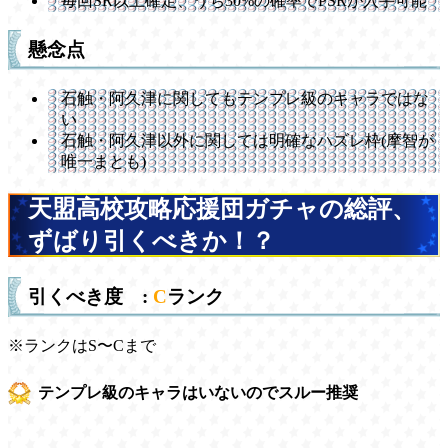
毎回SR以上確定、うち30%の確率でPSRが入手可能
懸念点
石触・阿久津に関してもテンプレ級のキャラではな
い
石触・阿久津以外に関しては明確なハズレ枠(摩智が
唯一まとも)
天盟高校攻略応援団ガチャの総評、
ずばり引くべきか！？
引くべき度 :
C
ランク
※ランクはS〜Cまで
テンプレ級のキャラはいないのでスルー推奨