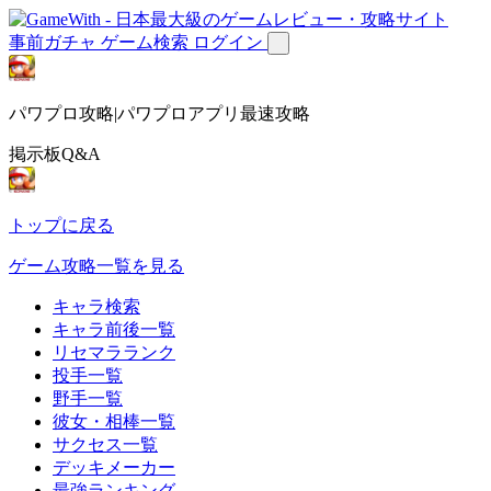
事前ガチャ
ゲーム検索
ログイン
パワプロ攻略|パワプロアプリ最速攻略
掲示板Q&A
トップに戻る
ゲーム攻略一覧を見る
キャラ検索
キャラ前後一覧
リセマラランク
投手一覧
野手一覧
彼女・相棒一覧
サクセス一覧
デッキメーカー
最強ランキング