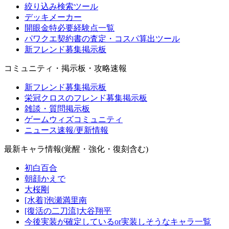
絞り込み検索ツール
デッキメーカー
開眼金特必要経験点一覧
パワクエ契約書の査定・コスパ算出ツール
新フレンド募集掲示板
コミュニティ・掲示板・攻略速報
新フレンド募集掲示板
栄冠クロスのフレンド募集掲示板
雑談・質問掲示板
ゲームウィズコミュニティ
ニュース速報/更新情報
最新キャラ情報(覚醒・強化・復刻含む)
初白百合
朝顔かえで
大桜剛
[水着]泡瀬満里南
[復活の二刀流]大谷翔平
今後実装が確定しているor実装しそうなキャラ一覧