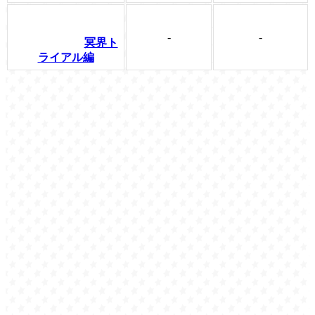
-
-
冥界ト
ライアル編