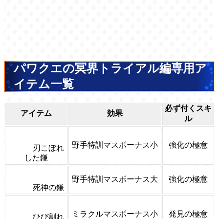
パワクエの冥界トライアル編専用ア
イテム一覧
必ず付くスキ
アイテム
効果
ル
野手特訓マスボーナス小
強化の極意
刃こぼれ
した鎌
野手特訓マスボーナス大
強化の極意
死神の鎌
ミラクルマスボーナス小
発見の極意
ひび割れ