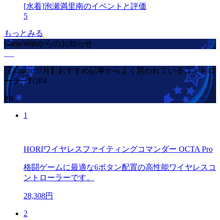
[水着]泡瀬満里南のイベントと評価
5
もっとみる
GameWithからのお知らせ
【Amazon7月】おすすめ記事からよく買われているコントロ
ーラーTOP4
PR
1
HORIワイヤレスファイティングコマンダー OCTA Pro
格闘ゲームに最適な6ボタン配置の高性能ワイヤレスコ
ントローラーです。
28,308円
2