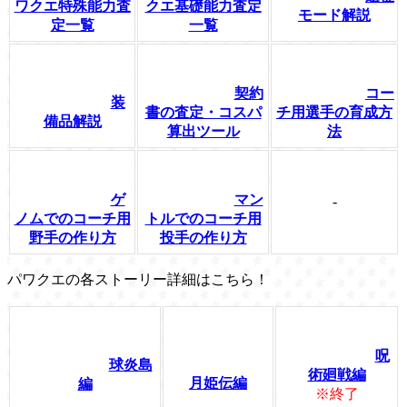
ワクエ特殊能力査
クエ基礎能力査定
モード解説
定一覧
一覧
契約
コー
装
書の査定・コスパ
チ用選手の育成方
備品解説
算出ツール
法
ゲ
マン
-
ノムでのコーチ用
トルでのコーチ用
野手の作り方
投手の作り方
パワクエの各ストーリー詳細はこちら！
呪
球炎島
術廻戦編
月姫伝編
編
※終了