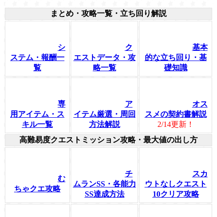
まとめ・攻略一覧・立ち回り解説
シ
ク
基本
ステム・報酬一
エストデータ・攻
的な立ち回り・基
覧
略一覧
礎知識
専
ア
オス
用アイテム・ス
イテム厳選・周回
スメの契約書解説
キル一覧
方法解説
2/14更新！
高難易度クエストミッション攻略・最大値の出し方
チ
スカ
む
ムランSS・各能力
ウトなしクエスト
ちゃクエ攻略
SS達成方法
10クリア攻略