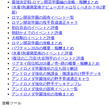
最強決定戦-ロマン開花学園編の攻略・報酬まとめ
[水着]泡瀬満里南デビューガチャは引くべきか？(8/2更
新)
ロマン開花学園の固有イベント一覧
ロマン開花学園の投手育成適正キャラ
初白百合のイベントと評価
朝顔かえでのイベントと評価
大桜剛のイベントと評価
ロマン開花学園の攻略まとめ
パワチャン2026の概要・報酬まとめ
[水着]泡瀬満里南のイベントと評価
[復活の二刀流]大谷翔平のイベントと評価
リアタイ段位戦2026夏ノ壱~肆の概要・報酬まとめ
アンドロメダ学園強化の立ち回り解説
アンドロメダ強化の無課金・微課金向け野手デッキ
アンドロメダ学園強化の野手育成適正キャラ
アンドロメダ強化の野手デッキテンプレ
アンドロメダ強化の固有イベント一覧
アンドロメダ学園強化の攻略まとめ
攻略ツール