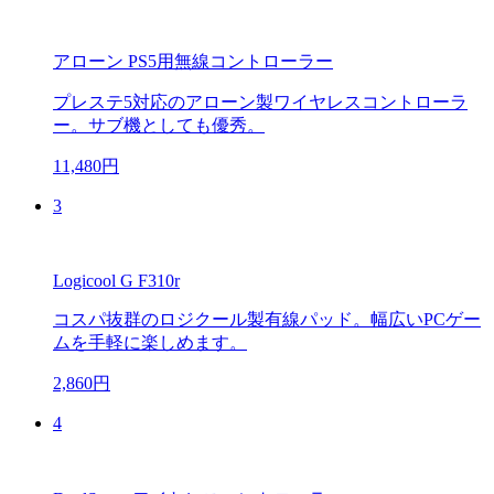
アローン PS5用無線コントローラー
プレステ5対応のアローン製ワイヤレスコントローラ
ー。サブ機としても優秀。
11,480円
3
Logicool G F310r
コスパ抜群のロジクール製有線パッド。幅広いPCゲー
ムを手軽に楽しめます。
2,860円
4