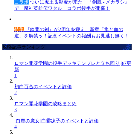
コラボ
ついに虎王＆影虎が来た！『鋼嵐 - メカラシ』
で「魔神英雄伝ワタル」コラボ後半が開催！
特集
『鈴蘭の剣』が2周年を迎え、新章「氷と血の
道」を解禁ッ！記念イベントの報酬もお見逃し無く！
攻略記事ランキング
ロマン開花学園の投手デッキテンプレと立ち回り|8/7更
新
1
初白百合のイベントと評価
2
ロマン開花学園の攻略まとめ
3
[白塵の魔女]白霧凍子のイベントと評価
4