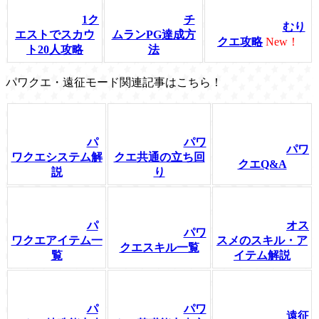
1ク
チ
むり
エストでスカウ
ムランPG達成方
クエ攻略
New！
ト20人攻略
法
パワクエ・遠征モード関連記事はこちら！
パ
パワ
パワ
ワクエシステム解
クエ共通の立ち回
クエQ&A
説
り
パ
オス
パワ
ワクエアイテム一
スメのスキル・ア
クエスキル一覧
覧
イテム解説
パ
パワ
遠征