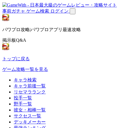
事前ガチャ
ゲーム検索
ログイン
パワプロ攻略|パワプロアプリ最速攻略
掲示板Q&A
トップに戻る
ゲーム攻略一覧を見る
キャラ検索
キャラ前後一覧
リセマラランク
投手一覧
野手一覧
彼女・相棒一覧
サクセス一覧
デッキメーカー
最強ランキング