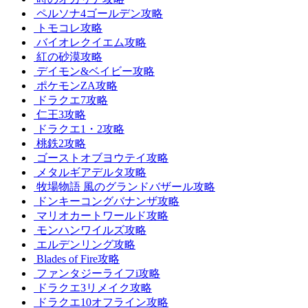
ペルソナ4ゴールデン攻略
トモコレ攻略
バイオレクイエム攻略
紅の砂漠攻略
デイモン&ベイビー攻略
ポケモンZA攻略
ドラクエ7攻略
仁王3攻略
ドラクエ1・2攻略
桃鉄2攻略
ゴーストオブヨウテイ攻略
メタルギアデルタ攻略
牧場物語 風のグランドバザール攻略
ドンキーコングバナンザ攻略
マリオカートワールド攻略
モンハンワイルズ攻略
エルデンリング攻略
Blades of Fire攻略
ファンタジーライフi攻略
ドラクエ3リメイク攻略
ドラクエ10オフライン攻略