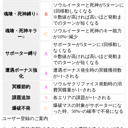
ソウルイーターと死神が5ターンに
1回移動しなくなる
魂喰・死神縛り○
B
※数値が高ければ高いほど発動ま
でのターンが短くなる
魂喰・死神キラ
ソウルイーターと死神のキー能力
C
ー○
が10%~減少
サポーターが5ターンに1回移動し
なくなる
サポーター縛り
A
※数値が高ければ高いほど発動ま
でのターンが短くなる
遭遇ボーナス強
遭遇ボーナス発生時の冥蝶獲得数
A
化
が+1~される
ソウルサクリファイス発動時の消
冥蝶節約
A
費冥蝶量が-1~される
課題追加
S
各エリアの課題が+1~される
爆破マスの対象がサポーターにな
爆破不発
C
った時、50%~の確率で不発になる
ユーザー登録のご案内