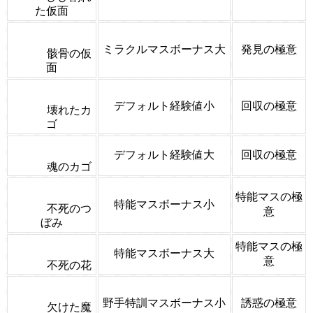
た仮面
ミラクルマスボーナス大
発見の極意
骸骨の仮
面
デフォルト経験値小
回収の極意
壊れたカ
ゴ
デフォルト経験値大
回収の極意
魂のカゴ
特能マスの極
特能マスボーナス小
不死のつ
意
ぼみ
特能マスの極
特能マスボーナス大
意
不死の花
野手特訓マスボーナス小
誘惑の極意
欠けた魔