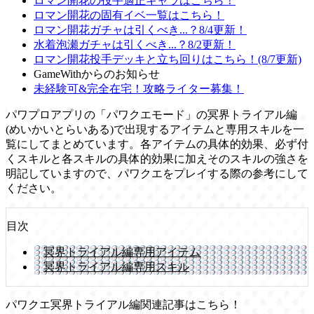
ロマン開花の投手適正キャラはこちら！
ロマン開花の固有イベ一覧はこちら！
ロマン開花ガチャは引くべき...？8/4更新！
水着泡瀬ガチャは引くべき...？8/2更新！
ロマン開花投手デッキと立ち回りはこちら！(8/7更新)
GameWithからのお知らせ
未経験可&完全在宅！攻略ライター募集！
パワプロアプリの「パワクエモード」の冥界トライアル編
(めいかいとらいある)で出現するアイテムと専用スキルを一
覧にしてまとめています。各アイテムの具体的効果、必ず付
くスキルと各スキルの具体的効果に加えそのスキルの強さを
明記していますので、パワクエをプレイする際の参考にして
ください。
目次
冥界トライアル編専用アイテム
冥界トライアル編専用スキル
パワクエ冥界トライアル編関連記事はこちら！