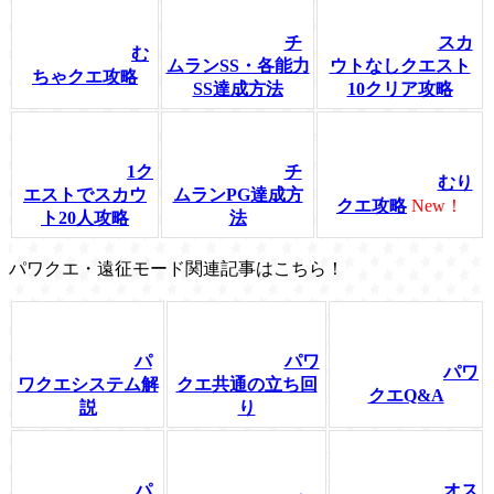
チ
スカ
む
ムランSS・各能力
ウトなしクエスト
ちゃクエ攻略
SS達成方法
10クリア攻略
1ク
チ
むり
エストでスカウ
ムランPG達成方
クエ攻略
New！
ト20人攻略
法
パワクエ・遠征モード関連記事はこちら！
パ
パワ
パワ
ワクエシステム解
クエ共通の立ち回
クエQ&A
説
り
パ
オス