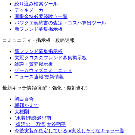
絞り込み検索ツール
デッキメーカー
開眼金特必要経験点一覧
パワクエ契約書の査定・コスパ算出ツール
新フレンド募集掲示板
コミュニティ・掲示板・攻略速報
新フレンド募集掲示板
栄冠クロスのフレンド募集掲示板
雑談・質問掲示板
ゲームウィズコミュニティ
ニュース速報/更新情報
最新キャラ情報(覚醒・強化・復刻含む)
初白百合
朝顔かえで
大桜剛
[水着]泡瀬満里南
[復活の二刀流]大谷翔平
今後実装が確定しているor実装しそうなキャラ一覧