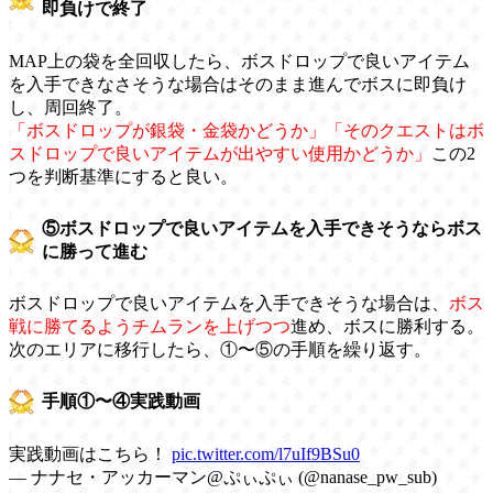
即負けで終了
MAP上の袋を全回収したら、ボスドロップで良いアイテム
を入手できなさそうな場合はそのまま進んでボスに即負け
し、周回終了。
「ボスドロップが銀袋・金袋かどうか」「そのクエストはボ
スドロップで良いアイテムが出やすい使用かどうか」
この2
つを判断基準にすると良い。
⑤ボスドロップで良いアイテムを入手できそうならボス
に勝って進む
ボスドロップで良いアイテムを入手できそうな場合は、
ボス
戦に勝てるようチムランを上げつつ
進め、ボスに勝利する。
次のエリアに移行したら、①〜⑤の手順を繰り返す。
手順①〜④実践動画
実践動画はこちら！
pic.twitter.com/l7uIf9BSu0
— ナナセ・アッカーマン@ぷぃぷぃ (@nanase_pw_sub)