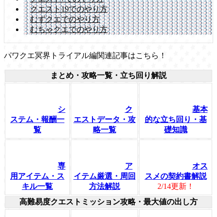
クエスト19でのやり方
むずクエでのやり方
むちゃクエでのやり方
パワクエ冥界トライアル編関連記事はこちら！
まとめ・攻略一覧・立ち回り解説
シ
ク
基本
ステム・報酬一
エストデータ・攻
的な立ち回り・基
覧
略一覧
礎知識
専
ア
オス
用アイテム・ス
イテム厳選・周回
スメの契約書解説
キル一覧
方法解説
2/14更新！
高難易度クエストミッション攻略・最大値の出し方