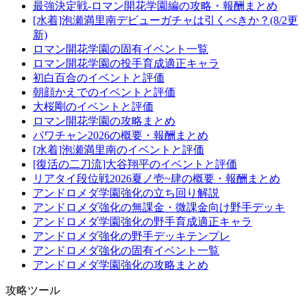
最強決定戦-ロマン開花学園編の攻略・報酬まとめ
[水着]泡瀬満里南デビューガチャは引くべきか？(8/2更
新)
ロマン開花学園の固有イベント一覧
ロマン開花学園の投手育成適正キャラ
初白百合のイベントと評価
朝顔かえでのイベントと評価
大桜剛のイベントと評価
ロマン開花学園の攻略まとめ
パワチャン2026の概要・報酬まとめ
[水着]泡瀬満里南のイベントと評価
[復活の二刀流]大谷翔平のイベントと評価
リアタイ段位戦2026夏ノ壱~肆の概要・報酬まとめ
アンドロメダ学園強化の立ち回り解説
アンドロメダ強化の無課金・微課金向け野手デッキ
アンドロメダ学園強化の野手育成適正キャラ
アンドロメダ強化の野手デッキテンプレ
アンドロメダ強化の固有イベント一覧
アンドロメダ学園強化の攻略まとめ
攻略ツール