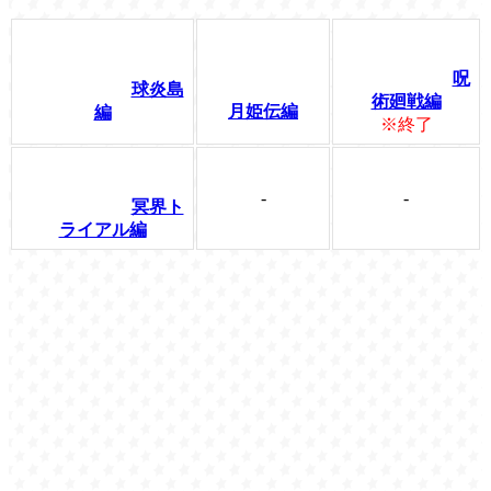
呪
球炎島
術廻戦編
月姫伝編
編
※終了
-
-
冥界ト
ライアル編