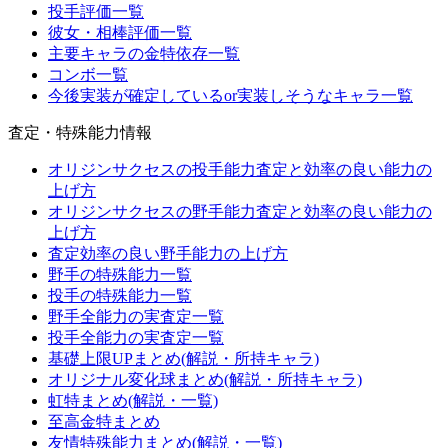
投手評価一覧
彼女・相棒評価一覧
主要キャラの金特依存一覧
コンボ一覧
今後実装が確定しているor実装しそうなキャラ一覧
査定・特殊能力情報
オリジンサクセスの投手能力査定と効率の良い能力の
上げ方
オリジンサクセスの野手能力査定と効率の良い能力の
上げ方
査定効率の良い野手能力の上げ方
野手の特殊能力一覧
投手の特殊能力一覧
野手全能力の実査定一覧
投手全能力の実査定一覧
基礎上限UPまとめ(解説・所持キャラ)
オリジナル変化球まとめ(解説・所持キャラ)
虹特まとめ(解説・一覧)
至高金特まとめ
友情特殊能力まとめ(解説・一覧)