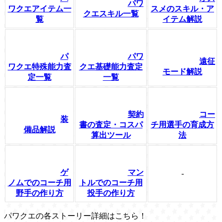
パワ
ワクエアイテム一
スメのスキル・ア
クエスキル一覧
覧
イテム解説
パ
パワ
遠征
ワクエ特殊能力査
クエ基礎能力査定
モード解説
定一覧
一覧
契約
コー
装
書の査定・コスパ
チ用選手の育成方
備品解説
算出ツール
法
ゲ
マン
-
ノムでのコーチ用
トルでのコーチ用
野手の作り方
投手の作り方
パワクエの各ストーリー詳細はこちら！