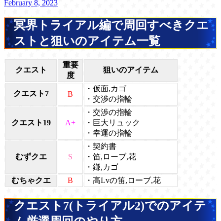
February 8, 2023
冥界トライアル編で周回すべきクエ
ストと狙いのアイテム一覧
重要
クエスト
狙いのアイテム
度
・仮面,カゴ
クエスト7
B
・交渉の指輪
・交渉の指輪
クエスト19
A+
・巨大リュック
・幸運の指輪
・契約書
むずクエ
S
・笛,ローブ,花
・鎌,カゴ
むちゃクエ
B
・高Lvの笛,ローブ,花
クエスト7(トライアル2)でのアイテ