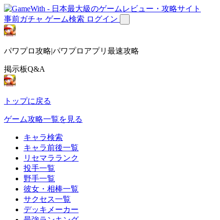
事前ガチャ
ゲーム検索
ログイン
パワプロ攻略|パワプロアプリ最速攻略
掲示板Q&A
トップに戻る
ゲーム攻略一覧を見る
キャラ検索
キャラ前後一覧
リセマラランク
投手一覧
野手一覧
彼女・相棒一覧
サクセス一覧
デッキメーカー
最強ランキング