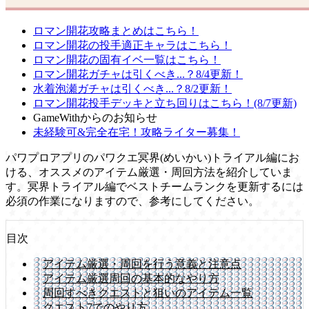
ロマン開花攻略まとめはこちら！
ロマン開花の投手適正キャラはこちら！
ロマン開花の固有イベ一覧はこちら！
ロマン開花ガチャは引くべき...？8/4更新！
水着泡瀬ガチャは引くべき...？8/2更新！
ロマン開花投手デッキと立ち回りはこちら！(8/7更新)
GameWithからのお知らせ
未経験可&完全在宅！攻略ライター募集！
パワプロアプリのパワクエ冥界(めいかい)トライアル編にお
ける、オススメのアイテム厳選・周回方法を紹介していま
す。冥界トライアル編でベストチームランクを更新するには
必須の作業になりますので、参考にしてください。
目次
アイテム厳選・周回を行う意義と注意点
アイテム厳選周回の基本的なやり方
周回すべきクエストと狙いのアイテム一覧
クエスト7でのやり方