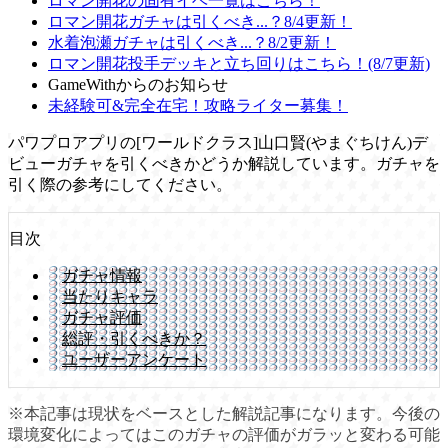
ロマン開花の固有イベ一覧はこちら！
ロマン開花ガチャは引くべき...？8/4更新！
水着泡瀬ガチャは引くべき...？8/2更新！
ロマン開花投手デッキと立ち回りはこちら！(8/7更新)
GameWithからのお知らせ
未経験可&完全在宅！攻略ライター募集！
パワプロアプリの[ワールドクラス]山口賢(やまぐちけん)デ
ビューガチャを引くべきかどうか解説しています。ガチャを
引く際の参考にしてください。
目次
ガチャ情報
当たりキャラ
ガチャ評価
総評・引くべきか？
ユーザーアンケート
※本記事は現状をベースとした解説記事になります。今後の
環境変化によってはこのガチャの評価がガラッと変わる可能