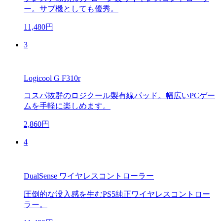
ー。サブ機としても優秀。
11,480円
3
Logicool G F310r
コスパ抜群のロジクール製有線パッド。幅広いPCゲー
ムを手軽に楽しめます。
2,860円
4
DualSense ワイヤレスコントローラー
圧倒的な没入感を生むPS5純正ワイヤレスコントロー
ラー。