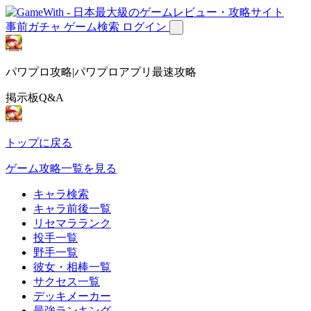
事前ガチャ
ゲーム検索
ログイン
パワプロ攻略|パワプロアプリ最速攻略
掲示板Q&A
トップに戻る
ゲーム攻略一覧を見る
キャラ検索
キャラ前後一覧
リセマラランク
投手一覧
野手一覧
彼女・相棒一覧
サクセス一覧
デッキメーカー
最強ランキング