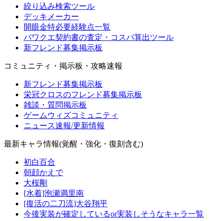
絞り込み検索ツール
デッキメーカー
開眼金特必要経験点一覧
パワクエ契約書の査定・コスパ算出ツール
新フレンド募集掲示板
コミュニティ・掲示板・攻略速報
新フレンド募集掲示板
栄冠クロスのフレンド募集掲示板
雑談・質問掲示板
ゲームウィズコミュニティ
ニュース速報/更新情報
最新キャラ情報(覚醒・強化・復刻含む)
初白百合
朝顔かえで
大桜剛
[水着]泡瀬満里南
[復活の二刀流]大谷翔平
今後実装が確定しているor実装しそうなキャラ一覧