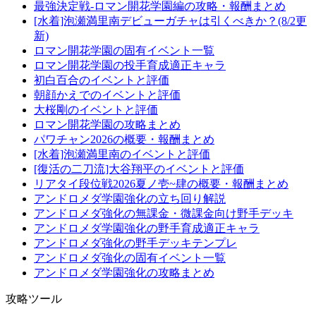
最強決定戦-ロマン開花学園編の攻略・報酬まとめ
[水着]泡瀬満里南デビューガチャは引くべきか？(8/2更
新)
ロマン開花学園の固有イベント一覧
ロマン開花学園の投手育成適正キャラ
初白百合のイベントと評価
朝顔かえでのイベントと評価
大桜剛のイベントと評価
ロマン開花学園の攻略まとめ
パワチャン2026の概要・報酬まとめ
[水着]泡瀬満里南のイベントと評価
[復活の二刀流]大谷翔平のイベントと評価
リアタイ段位戦2026夏ノ壱~肆の概要・報酬まとめ
アンドロメダ学園強化の立ち回り解説
アンドロメダ強化の無課金・微課金向け野手デッキ
アンドロメダ学園強化の野手育成適正キャラ
アンドロメダ強化の野手デッキテンプレ
アンドロメダ強化の固有イベント一覧
アンドロメダ学園強化の攻略まとめ
攻略ツール