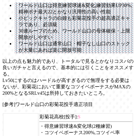
ワールド山口は得意練習球速&変化,練習効果UP30%,
精神ボナ最大22とかなり汎用性の高い性能
小ピックキャラの白鐘も彩菊花投手の超高適正キャ
ラであり、必須級
30連ループのため、ワールド山口の母体確保・上限
開放がしやすい
ワールド山口は通常山口・帽子なし山口のストック
が大量にあれば楽に開放可能
以上の点も魅力的であり、トータルで見るとかなりコスパの
良いガチャと言えるので、基本的には引くことをオススメす
る。
Lv50にするのはハードルが高すぎるので無理をする必要は
ないが、彩菊花において重要なコツイベボーナスがMAXの
200%となるSRLv45は所持しておきたいところ。
[参考]ワールド山口の彩菊花投手適正項目
彩菊花高校[投手]:
S
・得意練習球速&変化球(2種練習)
・コツイベボーナス200%,コツイベ率