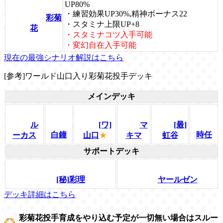
UP80%
・練習効果UP30%,精神ボーナス22
彩菊
・スタミナ上限UP+8
花
・スタミナコツ入手可能
・変幻自在入手可能
現在の最強シナリオ解説はこちら
[参考]ワールド山口入り彩菊花投手デッキ
メインデッキ
ル
[ワ]
マ
[最]
白鐘
時任
ーカス
山口
★
キマ
虹谷
サポートデッキ
[秘]彩理
ヤールゼン
デッキ詳細はこちら
彩菊花投手育成をやり込む予定が一切無い場合はスルー