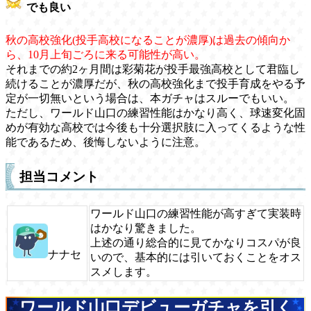
でも良い
秋の高校強化(投手高校になることが濃厚)は過去の傾向か
ら、10月上旬ごろに来る可能性が高い。
それまでの約2ヶ月間は彩菊花が投手最強高校として君臨し
続けることが濃厚だが、秋の高校強化まで投手育成をやる予
定が一切無いという場合は、本ガチャはスルーでもいい。
ただし、ワールド山口の練習性能はかなり高く、球速変化固
めが有効な高校では今後も十分選択肢に入ってくるような性
能であるため、後悔しないように注意。
担当コメント
ワールド山口の練習性能が高すぎて実装時
はかなり驚きました。
上述の通り総合的に見てかなりコスパが良
ナナセ
いので、基本的には引いておくことをオス
スメします。
ワールド山口デビューガチャを引く