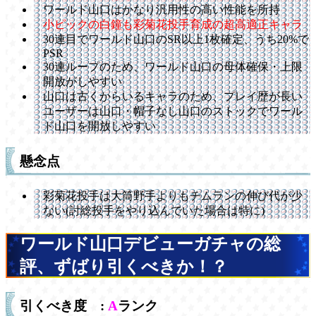
ワールド山口はかなり汎用性の高い性能を所持
小ピックの白鐘も彩菊花投手育成の超高適正キャラ
30連目でワールド山口のSR以上1枚確定、うち20%で
PSR
30連ループのため、ワールド山口の母体確保・上限
開放がしやすい
山口は古くからいるキャラのため、プレイ歴が長い
ユーザーは山口・帽子なし山口のストックでワール
ド山口を開放しやすい
懸念点
彩菊花投手は大筒野手よりもチムランの伸び代が少
ない(討総投手をやり込んでいた場合は特に)
ワールド山口デビューガチャの総
評、ずばり引くべきか！？
引くべき度 :
A
ランク