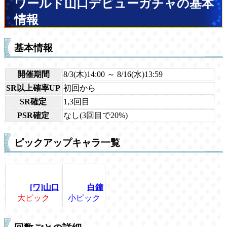
ワールド山口デビューガチャの基本
情報
基本情報
開催期間
8/3(木)14:00 ～ 8/16(水)13:59
SR以上確率UP
初回から
SR確定
1,3回目
PSR確定
なし(3回目で20%)
ピックアップキャラ一覧
[ワ]山口
白鐘
大ピック
小ピック