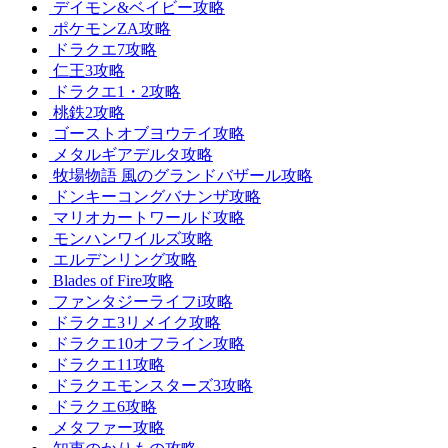
デイモン&ベイビー攻略
ポケモンZA攻略
ドラクエ7攻略
仁王3攻略
ドラクエ1・2攻略
桃鉄2攻略
ゴーストオブヨウテイ攻略
メタルギアデルタ攻略
牧場物語 風のグランドバザール攻略
ドンキーコングバナンザ攻略
マリオカートワールド攻略
モンハンワイルズ攻略
エルデンリング攻略
Blades of Fire攻略
ファンタジーライフi攻略
ドラクエ3リメイク攻略
ドラクエ10オフライン攻略
ドラクエ11攻略
ドラクエモンスターズ3攻略
ドラクエ6攻略
メタファー攻略