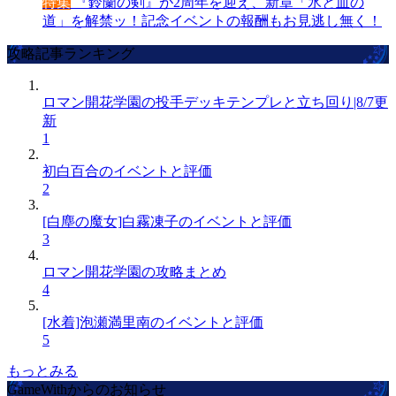
特集
『鈴蘭の剣』が2周年を迎え、新章「氷と血の
道」を解禁ッ！記念イベントの報酬もお見逃し無く！
攻略記事ランキング
ロマン開花学園の投手デッキテンプレと立ち回り|8/7更
新
1
初白百合のイベントと評価
2
[白塵の魔女]白霧凍子のイベントと評価
3
ロマン開花学園の攻略まとめ
4
[水着]泡瀬満里南のイベントと評価
5
もっとみる
GameWithからのお知らせ