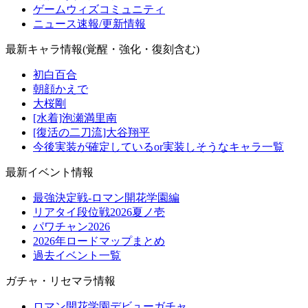
ゲームウィズコミュニティ
ニュース速報/更新情報
最新キャラ情報(覚醒・強化・復刻含む)
初白百合
朝顔かえで
大桜剛
[水着]泡瀬満里南
[復活の二刀流]大谷翔平
今後実装が確定しているor実装しそうなキャラ一覧
最新イベント情報
最強決定戦-ロマン開花学園編
リアタイ段位戦2026夏ノ壱
パワチャン2026
2026年ロードマップまとめ
過去イベント一覧
ガチャ・リセマラ情報
ロマン開花学園デビューガチャ