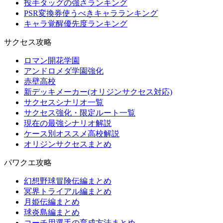
投手タッグの強さランキング
PSR変換券使うべきキャラランキング
キャラ覚醒優先度ランキング
サクセス攻略
ロマン開花学園
アンドロメダ学園強化
赤壁高校
新デッキメーカー(オリジンサクセス対応)
サクセスシナリオ一覧
サクセス強化・限定ルート一覧
現在の最強シナリオ解説
ケース別オススメ高校解説
オリジンサクセスまとめ
パワクエ攻略
幻想野球冒険伝編まとめ
冥界トライアル編まとめ
月姫伝編まとめ
球炎島編まとめ
コーチ用選手の育成方法まとめ