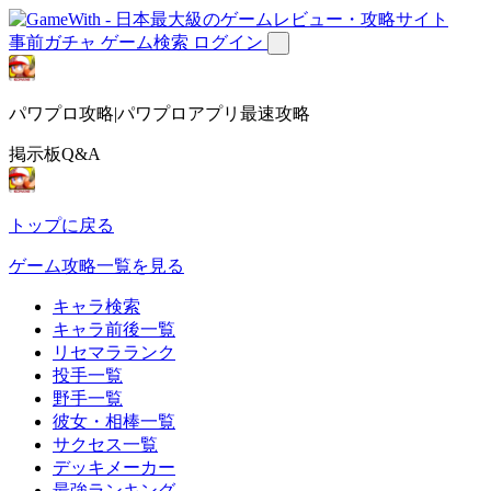
事前ガチャ
ゲーム検索
ログイン
パワプロ攻略|パワプロアプリ最速攻略
掲示板Q&A
トップに戻る
ゲーム攻略一覧を見る
キャラ検索
キャラ前後一覧
リセマラランク
投手一覧
野手一覧
彼女・相棒一覧
サクセス一覧
デッキメーカー
最強ランキング