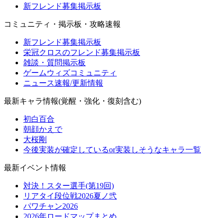
新フレンド募集掲示板
コミュニティ・掲示板・攻略速報
新フレンド募集掲示板
栄冠クロスのフレンド募集掲示板
雑談・質問掲示板
ゲームウィズコミュニティ
ニュース速報/更新情報
最新キャラ情報(覚醒・強化・復刻含む)
初白百合
朝顔かえで
大桜剛
今後実装が確定しているor実装しそうなキャラ一覧
最新イベント情報
対決！スター選手(第19回)
リアタイ段位戦2026夏ノ弐
パワチャン2026
2026年ロードマップまとめ