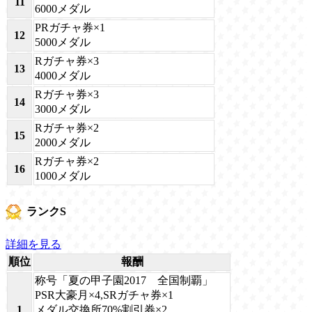
11
6000メダル
PRガチャ券×1
12
5000メダル
Rガチャ券×3
13
4000メダル
Rガチャ券×3
14
3000メダル
Rガチャ券×2
15
2000メダル
Rガチャ券×2
16
1000メダル
ランクS
詳細を見る
順位
報酬
称号「夏の甲子園2017 全国制覇」
PSR大豪月×4,SRガチャ券×1
1
メダル交換所70%割引券×2