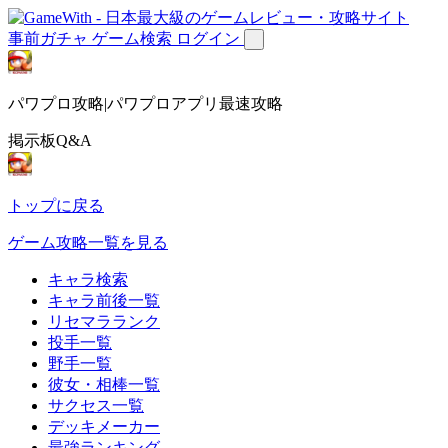
事前ガチャ
ゲーム検索
ログイン
パワプロ攻略|パワプロアプリ最速攻略
掲示板Q&A
トップに戻る
ゲーム攻略一覧を見る
キャラ検索
キャラ前後一覧
リセマラランク
投手一覧
野手一覧
彼女・相棒一覧
サクセス一覧
デッキメーカー
最強ランキング