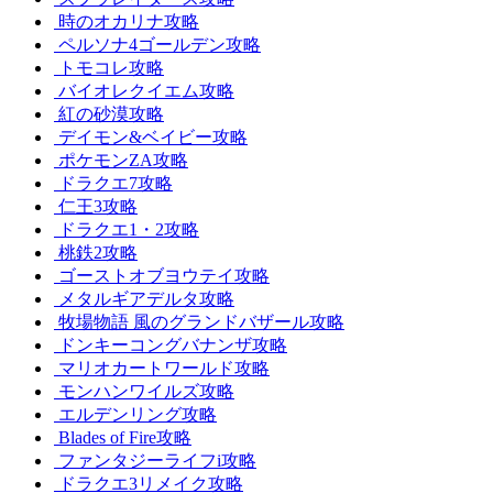
時のオカリナ攻略
ペルソナ4ゴールデン攻略
トモコレ攻略
バイオレクイエム攻略
紅の砂漠攻略
デイモン&ベイビー攻略
ポケモンZA攻略
ドラクエ7攻略
仁王3攻略
ドラクエ1・2攻略
桃鉄2攻略
ゴーストオブヨウテイ攻略
メタルギアデルタ攻略
牧場物語 風のグランドバザール攻略
ドンキーコングバナンザ攻略
マリオカートワールド攻略
モンハンワイルズ攻略
エルデンリング攻略
Blades of Fire攻略
ファンタジーライフi攻略
ドラクエ3リメイク攻略