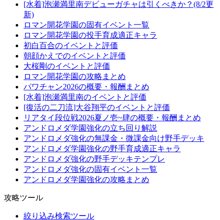
[水着]泡瀬満里南デビューガチャは引くべきか？(8/2更
新)
ロマン開花学園の固有イベント一覧
ロマン開花学園の投手育成適正キャラ
初白百合のイベントと評価
朝顔かえでのイベントと評価
大桜剛のイベントと評価
ロマン開花学園の攻略まとめ
パワチャン2026の概要・報酬まとめ
[水着]泡瀬満里南のイベントと評価
[復活の二刀流]大谷翔平のイベントと評価
リアタイ段位戦2026夏ノ壱~肆の概要・報酬まとめ
アンドロメダ学園強化の立ち回り解説
アンドロメダ強化の無課金・微課金向け野手デッキ
アンドロメダ学園強化の野手育成適正キャラ
アンドロメダ強化の野手デッキテンプレ
アンドロメダ強化の固有イベント一覧
アンドロメダ学園強化の攻略まとめ
攻略ツール
絞り込み検索ツール