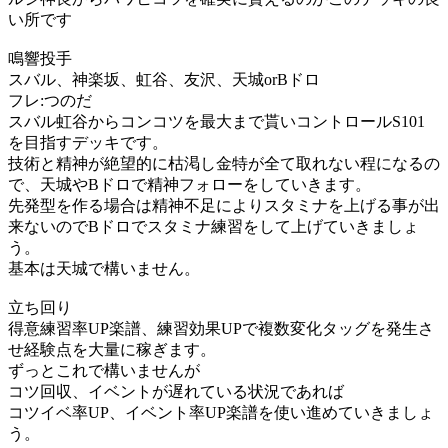
い所です
鳴響投手
スバル、神楽坂、虹谷、友沢、天城orBドロ
フレ:つのだ
スバル虹谷からコンコツを最大まで貰いコントロールS101
を目指すデッキです。
技術と精神が絶望的に枯渇し金特が全て取れない程になるの
で、天城やBドロで精神フォローをしていきます。
先発型を作る場合は精神不足によりスタミナを上げる事が出
来ないのでBドロでスタミナ練習をして上げていきましょ
う。
基本は天城で構いません。
立ち回り
得意練習率UP楽譜、練習効果UPで複数変化タッグを発生さ
せ経験点を大量に稼ぎます。
ずっとこれで構いませんが
コツ回収、イベントが遅れている状況であれば
コツイベ率UP、イベント率UP楽譜を使い進めていきましょ
う。