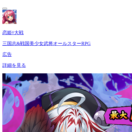
恋姫†大戦
三国志&戦国美少女武将オールスターRPG
広告
詳細を見る