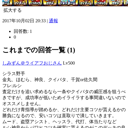
拡大する
2017年10月02日 20:33 |
通報
回答数:
1
0
これまでの回答一覧 (1)
しみずん＠ライアフおじさん
Lv500
シラス野手
金丸、ほむら、神良、クイバタ、千賀or佐久間
フレ:ルシ
査定だけを追い求めるなら一条やクイバタの威圧感を狙うべ
きですが、成功率が低いためイライラする事間違いないので
オススメしません。
どれだけ青指導が踏めるか、どれだけ主要コツが貰えるかの
勝負になるので、安いコツは直取りで潰していきます。
ムード、盗塁アシスト、ヘッスラ、代打、体当たりなど
ルシ神良からパワヒコツを確実に貰えるのがこのデッキの良