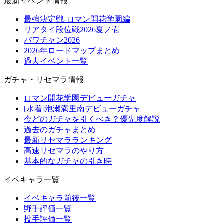
最新イベント情報
最強決定戦-ロマン開花学園編
リアタイ段位戦2026夏ノ壱
パワチャン2026
2026年ロードマップまとめ
過去イベント一覧
ガチャ・リセマラ情報
ロマン開花学園デビューガチャ
[水着]泡瀬満里南デビューガチャ
今どのガチャを引くべき？優先度解説
過去のガチャまとめ
最新リセマラランキング
高速リセマラのやり方
基本的なガチャの引き時
イベキャラ一覧
イベキャラ前後一覧
野手評価一覧
投手評価一覧