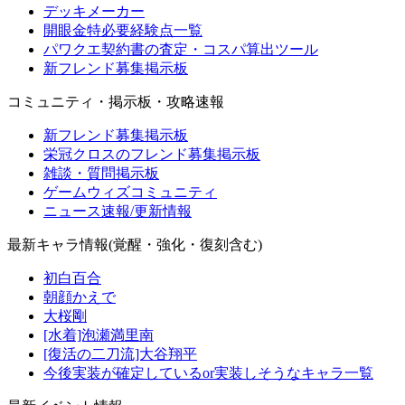
デッキメーカー
開眼金特必要経験点一覧
パワクエ契約書の査定・コスパ算出ツール
新フレンド募集掲示板
コミュニティ・掲示板・攻略速報
新フレンド募集掲示板
栄冠クロスのフレンド募集掲示板
雑談・質問掲示板
ゲームウィズコミュニティ
ニュース速報/更新情報
最新キャラ情報(覚醒・強化・復刻含む)
初白百合
朝顔かえで
大桜剛
[水着]泡瀬満里南
[復活の二刀流]大谷翔平
今後実装が確定しているor実装しそうなキャラ一覧