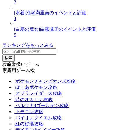
3
[水着]泡瀬満里南のイベントと評価
4
[白塵の魔女]白霧凍子のイベントと評価
5
ランキングをもっとみる
検索
攻略取扱いゲーム
家庭用ゲーム機
ポケモンチャンピオンズ攻略
ぽこあポケモン攻略
スプラレイダース攻略
時のオカリナ攻略
ペルソナ4ゴールデン攻略
トモコレ攻略
バイオレクイエム攻略
紅の砂漠攻略
デイモン&ベイビー攻略