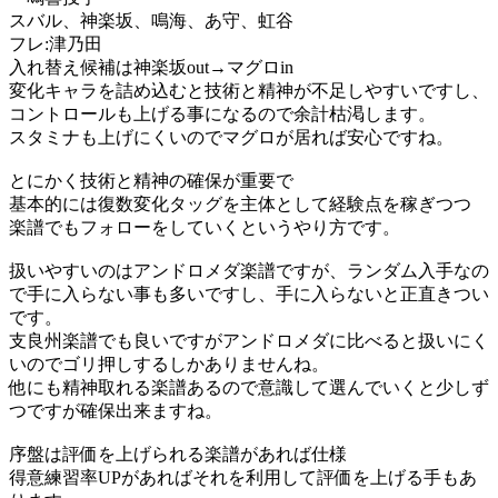
スバル、神楽坂、鳴海、あ守、虹谷
フレ:津乃田
入れ替え候補は神楽坂out→マグロin
変化キャラを詰め込むと技術と精神が不足しやすいですし、
コントロールも上げる事になるので余計枯渇します。
スタミナも上げにくいのでマグロが居れば安心ですね。
とにかく技術と精神の確保が重要で
基本的には復数変化タッグを主体として経験点を稼ぎつつ
楽譜でもフォローをしていくというやり方です。
扱いやすいのはアンドロメダ楽譜ですが、ランダム入手なの
で手に入らない事も多いですし、手に入らないと正直きつい
です。
支良州楽譜でも良いですがアンドロメダに比べると扱いにく
いのでゴリ押しするしかありませんね。
他にも精神取れる楽譜あるので意識して選んでいくと少しず
つですが確保出来ますね。
序盤は評価を上げられる楽譜があれば仕様
得意練習率UPがあればそれを利用して評価を上げる手もあ