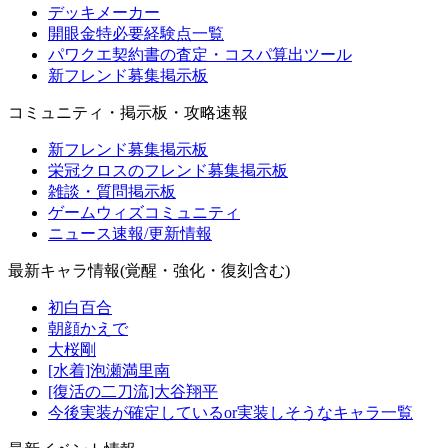
デッキメーカー
開眼金特必要経験点一覧
パワクエ契約書の査定・コスパ算出ツール
新フレンド募集掲示板
コミュニティ・掲示板・攻略速報
新フレンド募集掲示板
栄冠クロスのフレンド募集掲示板
雑談・質問掲示板
ゲームウィズコミュニティ
ニュース速報/更新情報
最新キャラ情報(覚醒・強化・復刻含む)
初白百合
朝顔かえで
大桜剛
[水着]泡瀬満里南
[復活の二刀流]大谷翔平
今後実装が確定しているor実装しそうなキャラ一覧