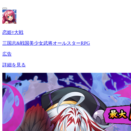
恋姫†大戦
三国志&戦国美少女武将オールスターRPG
広告
詳細を見る