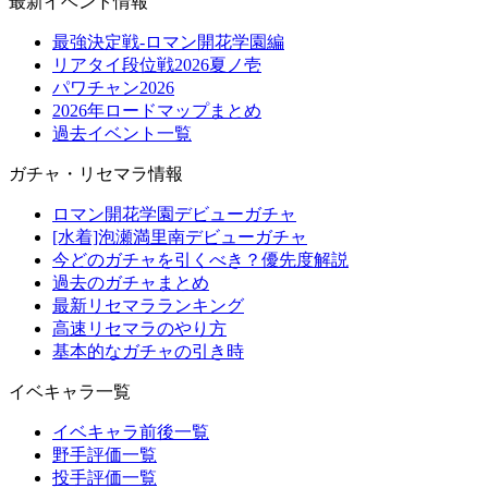
最新イベント情報
最強決定戦-ロマン開花学園編
リアタイ段位戦2026夏ノ壱
パワチャン2026
2026年ロードマップまとめ
過去イベント一覧
ガチャ・リセマラ情報
ロマン開花学園デビューガチャ
[水着]泡瀬満里南デビューガチャ
今どのガチャを引くべき？優先度解説
過去のガチャまとめ
最新リセマラランキング
高速リセマラのやり方
基本的なガチャの引き時
イベキャラ一覧
イベキャラ前後一覧
野手評価一覧
投手評価一覧