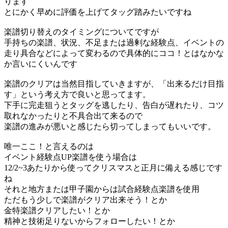
ります
とにかく早めに評価を上げてタッグ踏みたいですね
楽譜切り替えのタイミングについてですが
手持ちの楽譜、状況、不足または過剰な経験点、イベントの
走り具合などによって変わるので具体的にココ！とはなかな
か言いにくいんです
楽譜のクリアは当然目指していきますが、「出来るだけ目指
す」という考え方で良いと思ってます。
下手に完走狙うとタッグを逃したり、告白が遅れたり、コツ
取れなかったりと不具合出て来るので
楽譜の進みが悪いと感じたら切ってしまってもいいです。
唯一ここ！と言えるのは
イベント経験点UP楽譜を使う場合は
12/2~3あたりから使ってクリスマスと正月に備える感じです
ね
それと地方または甲子園からは試合経験点楽譜を使用
ただもう少しで楽譜がクリア出来そう！とか
金特楽譜クリアしたい！とか
精神と技術足りないからフォローしたい！とか