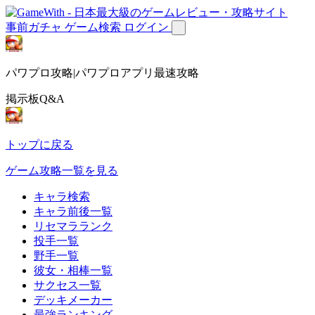
事前ガチャ
ゲーム検索
ログイン
パワプロ攻略|パワプロアプリ最速攻略
掲示板Q&A
トップに戻る
ゲーム攻略一覧を見る
キャラ検索
キャラ前後一覧
リセマラランク
投手一覧
野手一覧
彼女・相棒一覧
サクセス一覧
デッキメーカー
最強ランキング