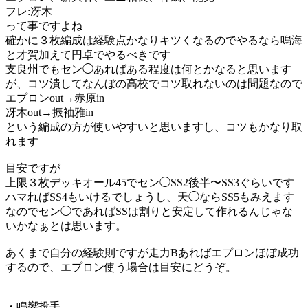
フレ:冴木
って事ですよね
確かに３枚編成は経験点かなりキツくなるのでやるなら鳴海
と才賀加えて円卓でやるべきです
支良州でもセン◯あればある程度は何とかなると思います
が、コツ潰してなんぼの高校でコツ取れないのは問題なので
エプロンout→赤原in
冴木out→振袖雅in
という編成の方が使いやすいと思いますし、コツもかなり取
れます
目安ですが
上限３枚デッキオール45でセン◯SS2後半〜SS3ぐらいです
ハマればSS4もいけるでしょうし、天◯ならSS5もみえます
なのでセン◯であればSSは割りと安定して作れるんじゃな
いかなぁとは思います。
あくまで自分の経験則ですが走力Bあればエプロンほぼ成功
するので、エプロン使う場合は目安にどうぞ。
・鳴響投手