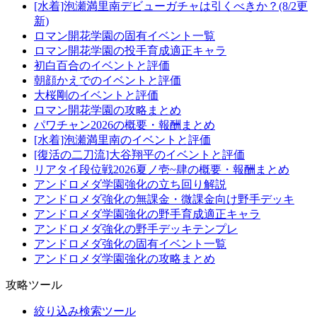
[水着]泡瀬満里南デビューガチャは引くべきか？(8/2更
新)
ロマン開花学園の固有イベント一覧
ロマン開花学園の投手育成適正キャラ
初白百合のイベントと評価
朝顔かえでのイベントと評価
大桜剛のイベントと評価
ロマン開花学園の攻略まとめ
パワチャン2026の概要・報酬まとめ
[水着]泡瀬満里南のイベントと評価
[復活の二刀流]大谷翔平のイベントと評価
リアタイ段位戦2026夏ノ壱~肆の概要・報酬まとめ
アンドロメダ学園強化の立ち回り解説
アンドロメダ強化の無課金・微課金向け野手デッキ
アンドロメダ学園強化の野手育成適正キャラ
アンドロメダ強化の野手デッキテンプレ
アンドロメダ強化の固有イベント一覧
アンドロメダ学園強化の攻略まとめ
攻略ツール
絞り込み検索ツール