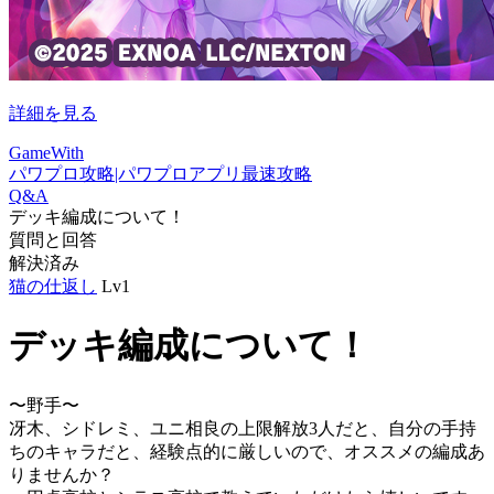
詳細を見る
GameWith
パワプロ攻略|パワプロアプリ最速攻略
Q&A
デッキ編成について！
質問と回答
解決済み
猫の仕返し
Lv1
デッキ編成について！
〜野手〜
冴木、シドレミ、ユニ相良の上限解放3人だと、自分の手持
ちのキャラだと、経験点的に厳しいので、オススメの編成あ
りませんか？