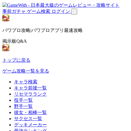
事前ガチャ
ゲーム検索
ログイン
パワプロ攻略|パワプロアプリ最速攻略
掲示板Q&A
トップに戻る
ゲーム攻略一覧を見る
キャラ検索
キャラ前後一覧
リセマラランク
投手一覧
野手一覧
彼女・相棒一覧
サクセス一覧
デッキメーカー
最強ランキング