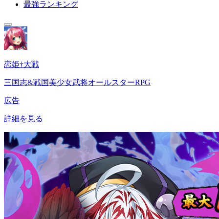
最強ランキング
恋姫†大戦
三国志&戦国美少女武将オールスターRPG
広告
詳細を見る