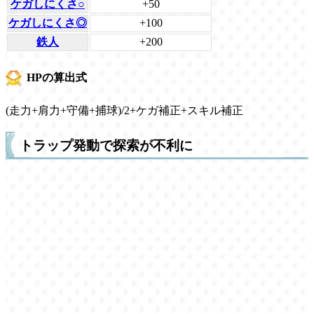
ケガしにくさ○
+50
ケガしにくさ◎
+100
鉄人
+200
HPの算出式
(走力+肩力+守備+捕球)/2+ケガ補正+スキル補正
トラップ発動で探索が不利に