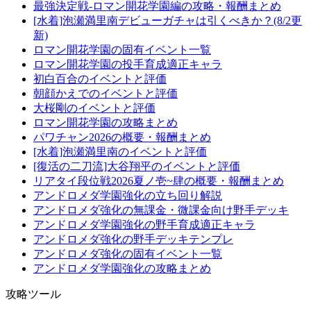
最強決定戦-ロマン開花学園編の攻略・報酬まとめ
[水着]泡瀬満里南デビューガチャは引くべきか？(8/2更
新)
ロマン開花学園の固有イベント一覧
ロマン開花学園の投手育成適正キャラ
初白百合のイベントと評価
朝顔かえでのイベントと評価
大桜剛のイベントと評価
ロマン開花学園の攻略まとめ
パワチャン2026の概要・報酬まとめ
[水着]泡瀬満里南のイベントと評価
[復活の二刀流]大谷翔平のイベントと評価
リアタイ段位戦2026夏ノ壱~肆の概要・報酬まとめ
アンドロメダ学園強化の立ち回り解説
アンドロメダ強化の無課金・微課金向け野手デッキ
アンドロメダ学園強化の野手育成適正キャラ
アンドロメダ強化の野手デッキテンプレ
アンドロメダ強化の固有イベント一覧
アンドロメダ学園強化の攻略まとめ
攻略ツール