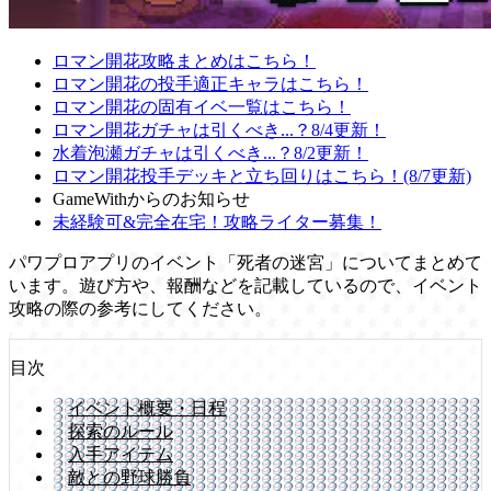
ロマン開花攻略まとめはこちら！
ロマン開花の投手適正キャラはこちら！
ロマン開花の固有イベ一覧はこちら！
ロマン開花ガチャは引くべき...？8/4更新！
水着泡瀬ガチャは引くべき...？8/2更新！
ロマン開花投手デッキと立ち回りはこちら！(8/7更新)
GameWithからのお知らせ
未経験可&完全在宅！攻略ライター募集！
パワプロアプリのイベント「死者の迷宮」についてまとめて
います。遊び方や、報酬などを記載しているので、イベント
攻略の際の参考にしてください。
目次
イベント概要・日程
探索のルール
入手アイテム
敵との野球勝負