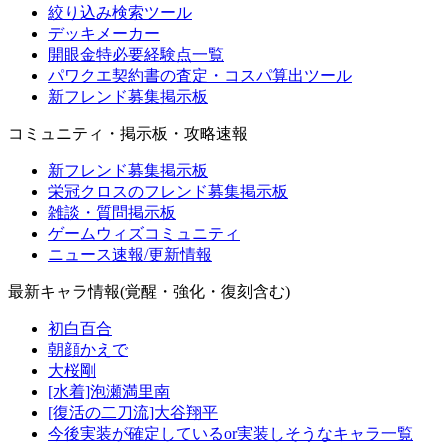
絞り込み検索ツール
デッキメーカー
開眼金特必要経験点一覧
パワクエ契約書の査定・コスパ算出ツール
新フレンド募集掲示板
コミュニティ・掲示板・攻略速報
新フレンド募集掲示板
栄冠クロスのフレンド募集掲示板
雑談・質問掲示板
ゲームウィズコミュニティ
ニュース速報/更新情報
最新キャラ情報(覚醒・強化・復刻含む)
初白百合
朝顔かえで
大桜剛
[水着]泡瀬満里南
[復活の二刀流]大谷翔平
今後実装が確定しているor実装しそうなキャラ一覧