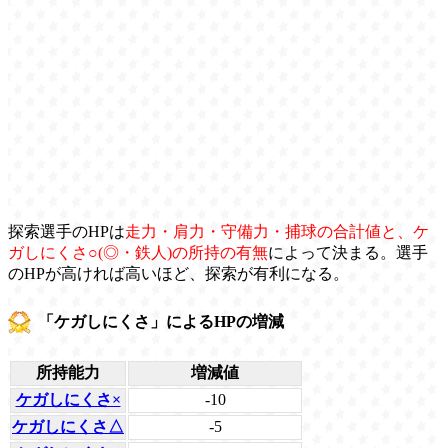
探索選手のHPは
走力・肩力・守備力・捕球の合計値と、ケ
ガしにくさ○(◎・鉄人)の所持の有無
によって決まる。選手
のHPが高ければ高いほど、探索が有利になる。
「ケガしにくさ」によるHPの増減
所持能力
増減値
ケガしにくさ×
-10
ケガしにくさ△
-5