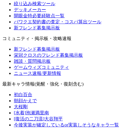
絞り込み検索ツール
デッキメーカー
開眼金特必要経験点一覧
パワクエ契約書の査定・コスパ算出ツール
新フレンド募集掲示板
コミュニティ・掲示板・攻略速報
新フレンド募集掲示板
栄冠クロスのフレンド募集掲示板
雑談・質問掲示板
ゲームウィズコミュニティ
ニュース速報/更新情報
最新キャラ情報(覚醒・強化・復刻含む)
初白百合
朝顔かえで
大桜剛
[水着]泡瀬満里南
[復活の二刀流]大谷翔平
今後実装が確定しているor実装しそうなキャラ一覧