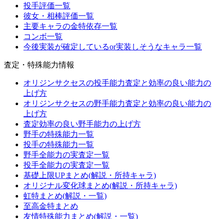
投手評価一覧
彼女・相棒評価一覧
主要キャラの金特依存一覧
コンボ一覧
今後実装が確定しているor実装しそうなキャラ一覧
査定・特殊能力情報
オリジンサクセスの投手能力査定と効率の良い能力の
上げ方
オリジンサクセスの野手能力査定と効率の良い能力の
上げ方
査定効率の良い野手能力の上げ方
野手の特殊能力一覧
投手の特殊能力一覧
野手全能力の実査定一覧
投手全能力の実査定一覧
基礎上限UPまとめ(解説・所持キャラ)
オリジナル変化球まとめ(解説・所持キャラ)
虹特まとめ(解説・一覧)
至高金特まとめ
友情特殊能力まとめ(解説・一覧)