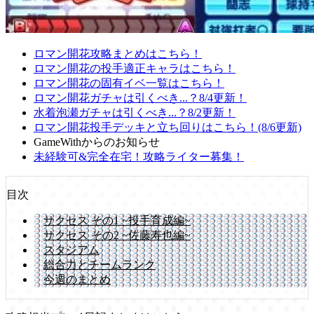
ロマン開花攻略まとめはこちら！
ロマン開花の投手適正キャラはこちら！
ロマン開花の固有イベ一覧はこちら！
ロマン開花ガチャは引くべき...？8/4更新！
水着泡瀬ガチャは引くべき...？8/2更新！
ロマン開花投手デッキと立ち回りはこちら！(8/6更新)
GameWithからのお知らせ
未経験可&完全在宅！攻略ライター募集！
目次
サクセス その1 ~投手育成編~
サクセス その2 ~佐藤寿也編~
スタジアム
総合力とチームランク
今週のまとめ