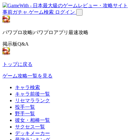
事前ガチャ
ゲーム検索
ログイン
パワプロ攻略|パワプロアプリ最速攻略
掲示板Q&A
トップに戻る
ゲーム攻略一覧を見る
キャラ検索
キャラ前後一覧
リセマラランク
投手一覧
野手一覧
彼女・相棒一覧
サクセス一覧
デッキメーカー
最強ランキング