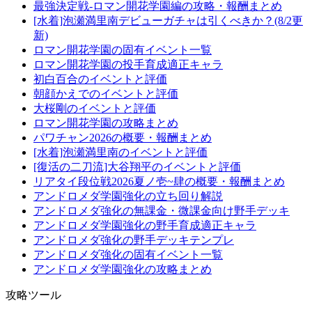
最強決定戦-ロマン開花学園編の攻略・報酬まとめ
[水着]泡瀬満里南デビューガチャは引くべきか？(8/2更
新)
ロマン開花学園の固有イベント一覧
ロマン開花学園の投手育成適正キャラ
初白百合のイベントと評価
朝顔かえでのイベントと評価
大桜剛のイベントと評価
ロマン開花学園の攻略まとめ
パワチャン2026の概要・報酬まとめ
[水着]泡瀬満里南のイベントと評価
[復活の二刀流]大谷翔平のイベントと評価
リアタイ段位戦2026夏ノ壱~肆の概要・報酬まとめ
アンドロメダ学園強化の立ち回り解説
アンドロメダ強化の無課金・微課金向け野手デッキ
アンドロメダ学園強化の野手育成適正キャラ
アンドロメダ強化の野手デッキテンプレ
アンドロメダ強化の固有イベント一覧
アンドロメダ学園強化の攻略まとめ
攻略ツール