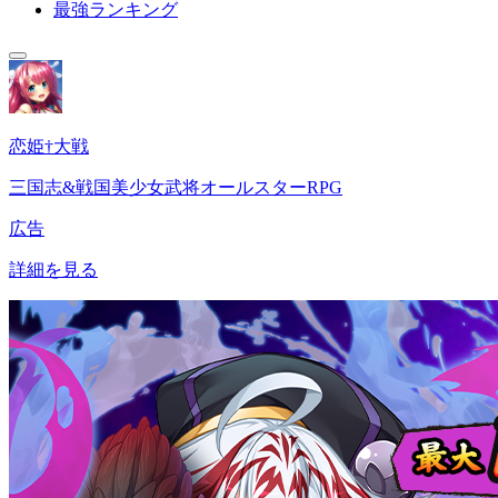
最強ランキング
恋姫†大戦
三国志&戦国美少女武将オールスターRPG
広告
詳細を見る