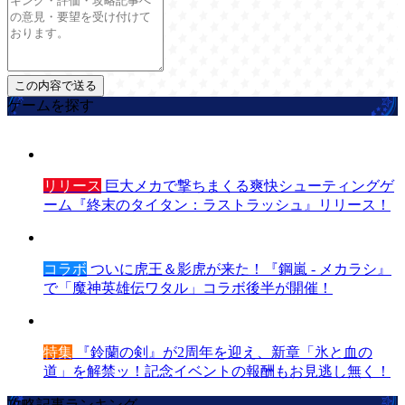
ゲームを探す
リリース
巨大メカで撃ちまくる爽快シューティングゲ
ーム『終末のタイタン：ラストラッシュ』リリース！
コラボ
ついに虎王＆影虎が来た！『鋼嵐 - メカラシ』
で「魔神英雄伝ワタル」コラボ後半が開催！
特集
『鈴蘭の剣』が2周年を迎え、新章「氷と血の
道」を解禁ッ！記念イベントの報酬もお見逃し無く！
攻略記事ランキング