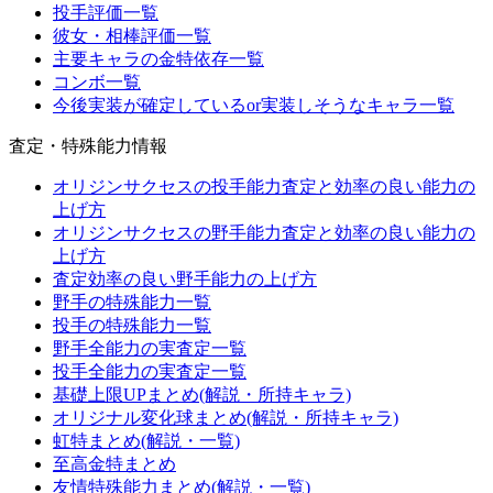
投手評価一覧
彼女・相棒評価一覧
主要キャラの金特依存一覧
コンボ一覧
今後実装が確定しているor実装しそうなキャラ一覧
査定・特殊能力情報
オリジンサクセスの投手能力査定と効率の良い能力の
上げ方
オリジンサクセスの野手能力査定と効率の良い能力の
上げ方
査定効率の良い野手能力の上げ方
野手の特殊能力一覧
投手の特殊能力一覧
野手全能力の実査定一覧
投手全能力の実査定一覧
基礎上限UPまとめ(解説・所持キャラ)
オリジナル変化球まとめ(解説・所持キャラ)
虹特まとめ(解説・一覧)
至高金特まとめ
友情特殊能力まとめ(解説・一覧)