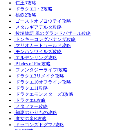
仁王3攻略
ドラクエ1・2攻略
桃鉄2攻略
ゴーストオブヨウテイ攻略
メタルギアデルタ攻略
牧場物語 風のグランドバザール攻略
ドンキーコングバナンザ攻略
マリオカートワールド攻略
モンハンワイルズ攻略
エルデンリング攻略
Blades of Fire攻略
ファンタジーライフi攻略
ドラクエ3リメイク攻略
ドラクエ10オフライン攻略
ドラクエ11攻略
ドラクエモンスターズ3攻略
ドラクエ6攻略
メタファー攻略
知恵のかりもの攻略
魔女の泉R攻略
ドラゴンズドグマ2攻略