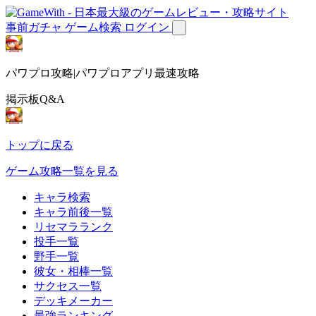
事前ガチャ
ゲーム検索
ログイン
パワプロ攻略|パワプロアプリ最速攻略
掲示板Q&A
トップに戻る
ゲーム攻略一覧を見る
キャラ検索
キャラ前後一覧
リセマラランク
投手一覧
野手一覧
彼女・相棒一覧
サクセス一覧
デッキメーカー
最強ランキング