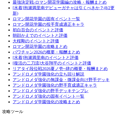
最強決定戦-ロマン開花学園編の攻略・報酬まとめ
[水着]泡瀬満里南デビューガチャは引くべきか？(8/2更
新)
ロマン開花学園の固有イベント一覧
ロマン開花学園の投手育成適正キャラ
初白百合のイベントと評価
朝顔かえでのイベントと評価
大桜剛のイベントと評価
ロマン開花学園の攻略まとめ
パワチャン2026の概要・報酬まとめ
[水着]泡瀬満里南のイベントと評価
[復活の二刀流]大谷翔平のイベントと評価
リアタイ段位戦2026夏ノ壱~肆の概要・報酬まとめ
アンドロメダ学園強化の立ち回り解説
アンドロメダ強化の無課金・微課金向け野手デッキ
アンドロメダ学園強化の野手育成適正キャラ
アンドロメダ強化の野手デッキテンプレ
アンドロメダ強化の固有イベント一覧
アンドロメダ学園強化の攻略まとめ
攻略ツール