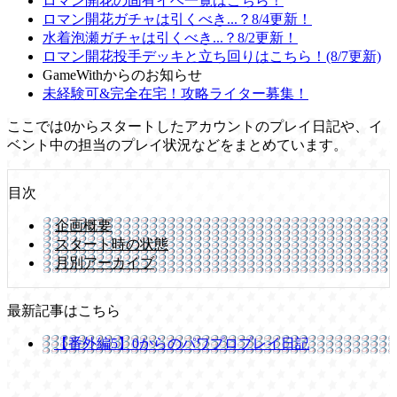
ロマン開花の固有イベ一覧はこちら！
ロマン開花ガチャは引くべき...？8/4更新！
水着泡瀬ガチャは引くべき...？8/2更新！
ロマン開花投手デッキと立ち回りはこちら！(8/7更新)
GameWithからのお知らせ
未経験可&完全在宅！攻略ライター募集！
ここでは0からスタートしたアカウントのプレイ日記や、イ
ベント中の担当のプレイ状況などをまとめています。
目次
企画概要
スタート時の状態
月別アーカイブ
最新記事はこちら
【番外編5】0からのパワプロプレイ日記