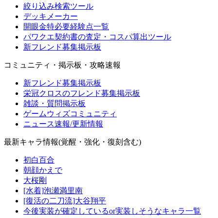
絞り込み検索ツール
デッキメーカー
開眼金特必要経験点一覧
パワクエ契約書の査定・コスパ算出ツール
新フレンド募集掲示板
コミュニティ・掲示板・攻略速報
新フレンド募集掲示板
栄冠クロスのフレンド募集掲示板
雑談・質問掲示板
ゲームウィズコミュニティ
ニュース速報/更新情報
最新キャラ情報(覚醒・強化・復刻含む)
初白百合
朝顔かえで
大桜剛
[水着]泡瀬満里南
[復活の二刀流]大谷翔平
今後実装が確定しているor実装しそうなキャラ一覧