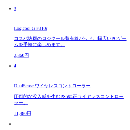
3
Logicool G F310r
コスパ抜群のロジクール製有線パッド。幅広いPCゲー
ムを手軽に楽しめます。
2,860円
4
DualSense ワイヤレスコントローラー
圧倒的な没入感を生むPS5純正ワイヤレスコントロー
ラー。
11,480円