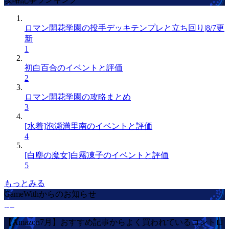
ロマン開花学園の投手デッキテンプレと立ち回り|8/7更
新
1
初白百合のイベントと評価
2
ロマン開花学園の攻略まとめ
3
[水着]泡瀬満里南のイベントと評価
4
[白塵の魔女]白霧凍子のイベントと評価
5
もっとみる
GameWithからのお知らせ
【Amazon7月】おすすめ記事からよく買われているコントロ