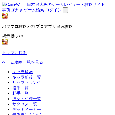
事前ガチャ
ゲーム検索
ログイン
パワプロ攻略|パワプロアプリ最速攻略
掲示板Q&A
トップに戻る
ゲーム攻略一覧を見る
キャラ検索
キャラ前後一覧
リセマラランク
投手一覧
野手一覧
彼女・相棒一覧
サクセス一覧
デッキメーカー
最強ランキング