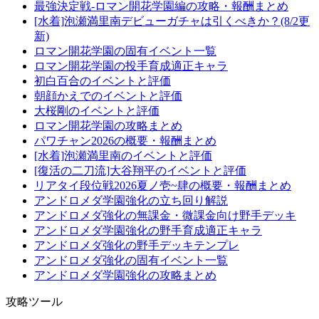
最強決定戦-ロマン開花学園編の攻略・報酬まとめ
[水着]泡瀬満里南デビューガチャは引くべきか？(8/2更
新)
ロマン開花学園の固有イベント一覧
ロマン開花学園の投手育成適正キャラ
初白百合のイベントと評価
朝顔かえでのイベントと評価
大桜剛のイベントと評価
ロマン開花学園の攻略まとめ
パワチャン2026の概要・報酬まとめ
[水着]泡瀬満里南のイベントと評価
[復活の二刀流]大谷翔平のイベントと評価
リアタイ段位戦2026夏ノ壱~肆の概要・報酬まとめ
アンドロメダ学園強化の立ち回り解説
アンドロメダ強化の無課金・微課金向け野手デッキ
アンドロメダ学園強化の野手育成適正キャラ
アンドロメダ強化の野手デッキテンプレ
アンドロメダ強化の固有イベント一覧
アンドロメダ学園強化の攻略まとめ
攻略ツール