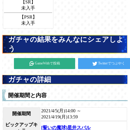
【SR】
未入手
【PSR】
未入手
ガチャの結果をみんなにシェアしよ
う
GameWithで投稿
Twitterでつぶやく
ガチャの詳細
開催期間と内容
2021/4/5(月)14:00 ～
開催期間
2021/4/19(月)13:59
ピックアップキ
[誓いの魔球]星井スバル