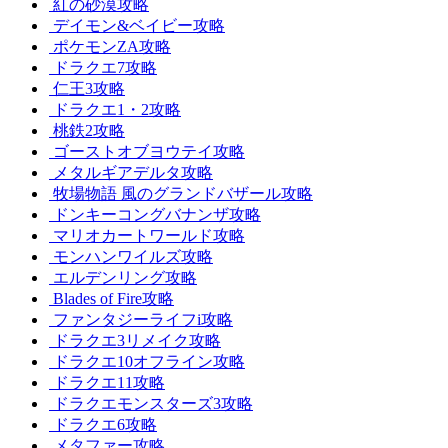
紅の砂漠攻略
デイモン&ベイビー攻略
ポケモンZA攻略
ドラクエ7攻略
仁王3攻略
ドラクエ1・2攻略
桃鉄2攻略
ゴーストオブヨウテイ攻略
メタルギアデルタ攻略
牧場物語 風のグランドバザール攻略
ドンキーコングバナンザ攻略
マリオカートワールド攻略
モンハンワイルズ攻略
エルデンリング攻略
Blades of Fire攻略
ファンタジーライフi攻略
ドラクエ3リメイク攻略
ドラクエ10オフライン攻略
ドラクエ11攻略
ドラクエモンスターズ3攻略
ドラクエ6攻略
メタファー攻略