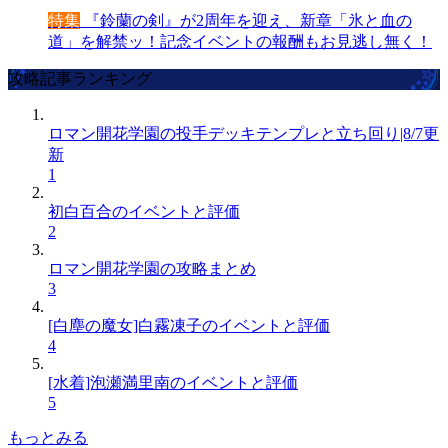
特集
『鈴蘭の剣』が2周年を迎え、新章「氷と血の
道」を解禁ッ！記念イベントの報酬もお見逃し無く！
攻略記事ランキング
ロマン開花学園の投手デッキテンプレと立ち回り|8/7更
新
1
初白百合のイベントと評価
2
ロマン開花学園の攻略まとめ
3
[白塵の魔女]白霧凍子のイベントと評価
4
[水着]泡瀬満里南のイベントと評価
5
もっとみる