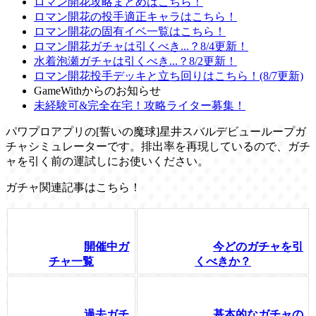
ロマン開花攻略まとめはこちら！
ロマン開花の投手適正キャラはこちら！
ロマン開花の固有イベ一覧はこちら！
ロマン開花ガチャは引くべき...？8/4更新！
水着泡瀬ガチャは引くべき...？8/2更新！
ロマン開花投手デッキと立ち回りはこちら！(8/7更新)
GameWithからのお知らせ
未経験可&完全在宅！攻略ライター募集！
パワプロアプリの[誓いの魔球]星井スバルデビューループガ
チャシミュレーターです。排出率を再現しているので、ガチ
ャを引く前の運試しにお使いください。
ガチャ関連記事はこちら！
開催中ガ
今どのガチャを引
チャ一覧
くべきか？
過去ガチ
基本的なガチャの