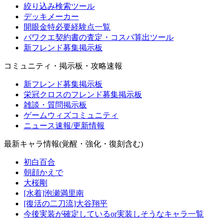
絞り込み検索ツール
デッキメーカー
開眼金特必要経験点一覧
パワクエ契約書の査定・コスパ算出ツール
新フレンド募集掲示板
コミュニティ・掲示板・攻略速報
新フレンド募集掲示板
栄冠クロスのフレンド募集掲示板
雑談・質問掲示板
ゲームウィズコミュニティ
ニュース速報/更新情報
最新キャラ情報(覚醒・強化・復刻含む)
初白百合
朝顔かえで
大桜剛
[水着]泡瀬満里南
[復活の二刀流]大谷翔平
今後実装が確定しているor実装しそうなキャラ一覧