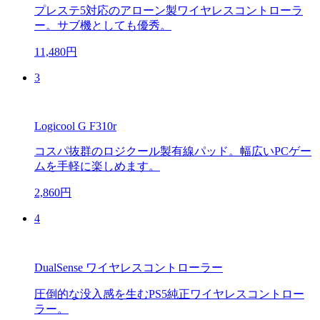
プレステ5対応のアローン製ワイヤレスコントローラ
ー。サブ機としても優秀。
11,480円
3
Logicool G F310r
コスパ抜群のロジクール製有線パッド。幅広いPCゲー
ムを手軽に楽しめます。
2,860円
4
DualSense ワイヤレスコントローラー
圧倒的な没入感を生むPS5純正ワイヤレスコントロー
ラー。