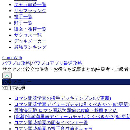
キャラ前後一覧
リセマラランク
投手一覧
野手一覧
彼女・相棒一覧
サクセス一覧
デッキメーカー
最強ランキング
GameWith
パワプロ攻略|パワプロアプリ最速攻略
サクセスで役立つ厳選・お役立ち記事まとめ|中級者・上級者
攻略 メニュー
注目の記事
ロマン開花学園の投手デッキテンプレ(8/7更新)
ロマン開花学園デビューガチャは引くべきか？(8/4更新)
最強決定戦-ロマン開花学園編の攻略・報酬まとめ
[水着]泡瀬満里南デビューガチャは引くべきか？(8/2更新
ロマン開花学園の固有イベント一覧
ロマン開花学園の投手育成適正キャラ