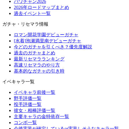
パワチャン2026
2026年ロードマップまとめ
過去イベント一覧
ガチャ・リセマラ情報
ロマン開花学園デビューガチャ
[水着]泡瀬満里南デビューガチャ
今どのガチャを引くべき？優先度解説
過去のガチャまとめ
最新リセマラランキング
高速リセマラのやり方
基本的なガチャの引き時
イベキャラ一覧
イベキャラ前後一覧
野手評価一覧
投手評価一覧
彼女・相棒評価一覧
主要キャラの金特依存一覧
コンボ一覧
今後実装が確定しているor実装しそうなキャラ一覧