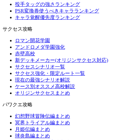
投手タッグの強さランキング
PSR変換券使うべきキャラランキング
キャラ覚醒優先度ランキング
サクセス攻略
ロマン開花学園
アンドロメダ学園強化
赤壁高校
新デッキメーカー(オリジンサクセス対応)
サクセスシナリオ一覧
サクセス強化・限定ルート一覧
現在の最強シナリオ解説
ケース別オススメ高校解説
オリジンサクセスまとめ
パワクエ攻略
幻想野球冒険伝編まとめ
冥界トライアル編まとめ
月姫伝編まとめ
球炎島編まとめ