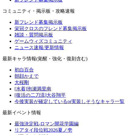
コミュニティ・掲示板・攻略速報
新フレンド募集掲示板
栄冠クロスのフレンド募集掲示板
雑談・質問掲示板
ゲームウィズコミュニティ
ニュース速報/更新情報
最新キャラ情報(覚醒・強化・復刻含む)
初白百合
朝顔かえで
大桜剛
[水着]泡瀬満里南
[復活の二刀流]大谷翔平
今後実装が確定しているor実装しそうなキャラ一覧
最新イベント情報
最強決定戦-ロマン開花学園編
リアタイ段位戦2026夏ノ壱