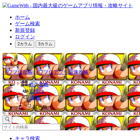
ホーム
ゲーム検索
新規登録
ログイン
2カラム
3カラム
パワプロ攻略|パワプロアプリ最速攻略
他の攻略
コミュ
速報
掲示板
キャラ検索