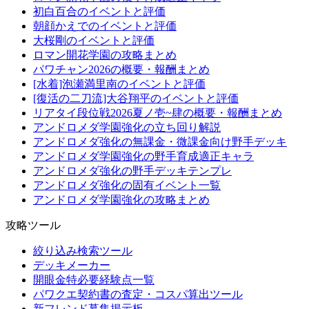
初白百合のイベントと評価
朝顔かえでのイベントと評価
大桜剛のイベントと評価
ロマン開花学園の攻略まとめ
パワチャン2026の概要・報酬まとめ
[水着]泡瀬満里南のイベントと評価
[復活の二刀流]大谷翔平のイベントと評価
リアタイ段位戦2026夏ノ壱~肆の概要・報酬まとめ
アンドロメダ学園強化の立ち回り解説
アンドロメダ強化の無課金・微課金向け野手デッキ
アンドロメダ学園強化の野手育成適正キャラ
アンドロメダ強化の野手デッキテンプレ
アンドロメダ強化の固有イベント一覧
アンドロメダ学園強化の攻略まとめ
攻略ツール
絞り込み検索ツール
デッキメーカー
開眼金特必要経験点一覧
パワクエ契約書の査定・コスパ算出ツール
新フレンド募集掲示板