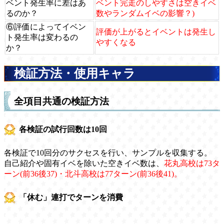
ベント発生率に差はあ
ベント完走のしやすさは空きイベ
るのか？
数やランダムイベの影響？)
⑥評価によってイベン
評価が上がるとイベントは発生し
ト発生率は変わるの
やすくなる
か？
検証方法・使用キャラ
全項目共通の検証方法
各検証の試行回数は10回
各検証で10回分のサクセスを行い、サンプルを収集する。
自己紹介や固有イベを除いた空きイベ数は、
花丸高校は73タ
ーン(前36後37)・北斗高校は77ターン(前36後41)。
「休む」連打でターンを消費