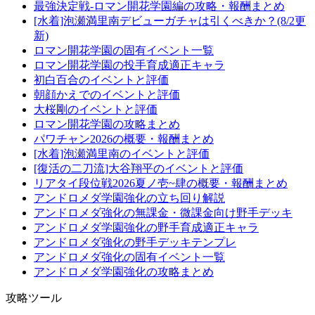
最強決定戦-ロマン開花学園編の攻略・報酬まとめ
[水着]泡瀬満里南デビューガチャは引くべきか？(8/2更
新)
ロマン開花学園の固有イベント一覧
ロマン開花学園の投手育成適正キャラ
初白百合のイベントと評価
朝顔かえでのイベントと評価
大桜剛のイベントと評価
ロマン開花学園の攻略まとめ
パワチャン2026の概要・報酬まとめ
[水着]泡瀬満里南のイベントと評価
[復活の二刀流]大谷翔平のイベントと評価
リアタイ段位戦2026夏ノ壱~肆の概要・報酬まとめ
アンドロメダ学園強化の立ち回り解説
アンドロメダ強化の無課金・微課金向け野手デッキ
アンドロメダ学園強化の野手育成適正キャラ
アンドロメダ強化の野手デッキテンプレ
アンドロメダ強化の固有イベント一覧
アンドロメダ学園強化の攻略まとめ
攻略ツール