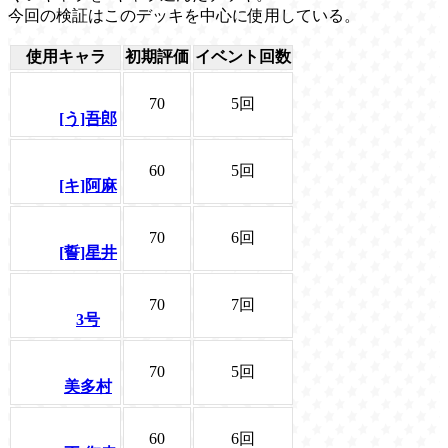
今回の検証はこのデッキを中心に使用している。
使用キャラ
初期評価
イベント回数
70
5回
[う]吾郎
60
5回
[キ]阿麻
70
6回
[誓]星井
70
7回
3号
70
5回
美多村
60
6回