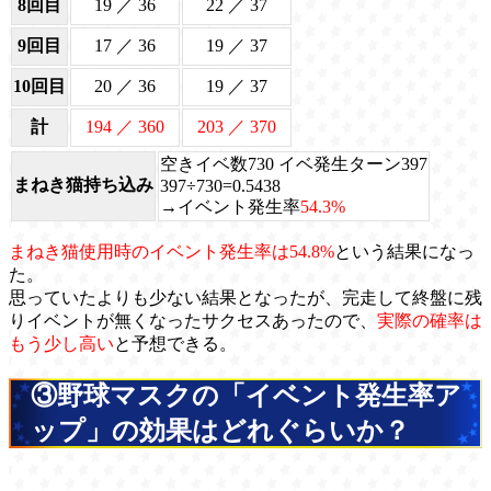
8回目
19 ／ 36
22 ／ 37
9回目
17 ／ 36
19 ／ 37
10回目
20 ／ 36
19 ／ 37
計
194 ／ 360
203 ／ 370
空きイベ数730 イベ発生ターン397
まねき猫持ち込み
397÷730=0.5438
→イベント発生率
54.3%
まねき猫使用時のイベント発生率は54.8%
という結果になっ
た。
思っていたよりも少ない結果となったが、完走して終盤に残
りイベントが無くなったサクセスあったので、
実際の確率は
もう少し高い
と予想できる。
③野球マスクの「イベント発生率ア
ップ」の効果はどれぐらいか？