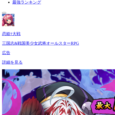
最強ランキング
恋姫†大戦
三国志&戦国美少女武将オールスターRPG
広告
詳細を見る