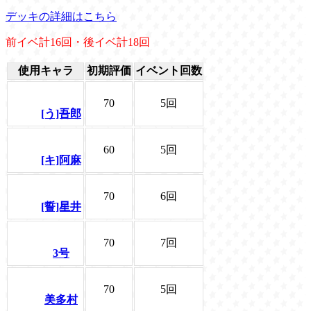
デッキの詳細はこちら
前イベ計16回・後イベ計18回
使用キャラ
初期評価
イベント回数
70
5回
[う]吾郎
60
5回
[キ]阿麻
70
6回
[誓]星井
70
7回
3号
70
5回
美多村