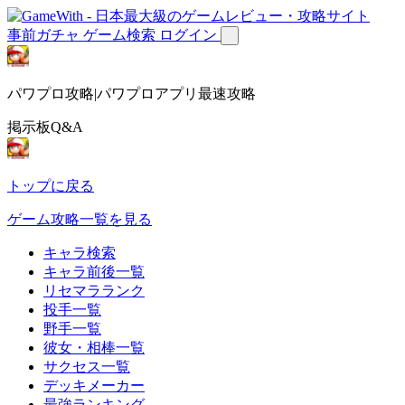
事前ガチャ
ゲーム検索
ログイン
パワプロ攻略|パワプロアプリ最速攻略
掲示板Q&A
トップに戻る
ゲーム攻略一覧を見る
キャラ検索
キャラ前後一覧
リセマラランク
投手一覧
野手一覧
彼女・相棒一覧
サクセス一覧
デッキメーカー
最強ランキング