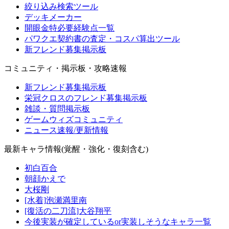
絞り込み検索ツール
デッキメーカー
開眼金特必要経験点一覧
パワクエ契約書の査定・コスパ算出ツール
新フレンド募集掲示板
コミュニティ・掲示板・攻略速報
新フレンド募集掲示板
栄冠クロスのフレンド募集掲示板
雑談・質問掲示板
ゲームウィズコミュニティ
ニュース速報/更新情報
最新キャラ情報(覚醒・強化・復刻含む)
初白百合
朝顔かえで
大桜剛
[水着]泡瀬満里南
[復活の二刀流]大谷翔平
今後実装が確定しているor実装しそうなキャラ一覧