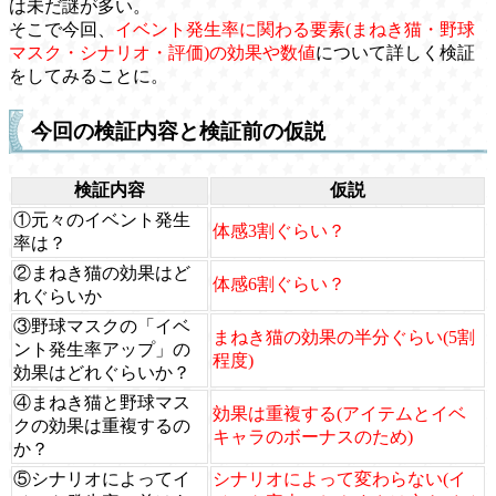
は未だ謎が多い。
そこで今回、
イベント発生率に関わる要素(まねき猫・野球
マスク・シナリオ・評価)の効果や数値
について詳しく検証
をしてみることに。
今回の検証内容と検証前の仮説
検証内容
仮説
①元々のイベント発生
体感3割ぐらい？
率は？
②まねき猫の効果はど
体感6割ぐらい？
れぐらいか
③野球マスクの「イベ
まねき猫の効果の半分ぐらい(5割
ント発生率アップ」の
程度)
効果はどれぐらいか？
④まねき猫と野球マス
効果は重複する(アイテムとイベ
クの効果は重複するの
キャラのボーナスのため)
か？
⑤シナリオによってイ
シナリオによって変わらない(イ