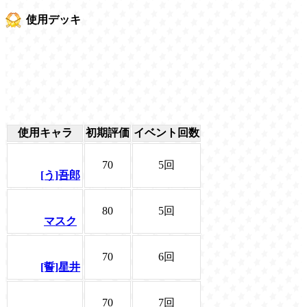
使用デッキ
使用キャラ
初期評価
イベント回数
70
5回
[う]吾郎
80
5回
マスク
70
6回
[誓]星井
70
7回