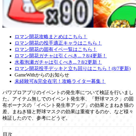
ロマン開花攻略まとめはこちら！
ロマン開花の投手適正キャラはこちら！
ロマン開花の固有イベ一覧はこちら！
ロマン開花ガチャは引くべき...？8/4更新！
水着泡瀬ガチャは引くべき...？8/2更新！
ロマン開花投手デッキと立ち回りはこちら！(8/7更新)
GameWithからのお知らせ
未経験可&完全在宅！攻略ライター募集！
パワプロアプリのイベントの発生率について検証を行いまし
た。アイテム無しでのイベント発生率、「野球マスク」の固
有ボーナスの「イベント発生率アップ」の効果とまねき猫の
差、まねき猫と野球マスクの効果は重複するのか、など様々
検証したので、参考にどうぞ。
目次