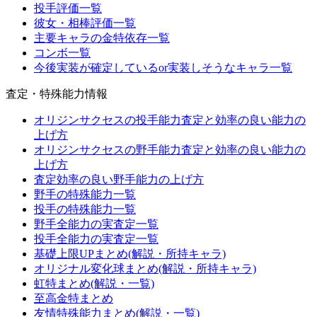
投手評価一覧
彼女・相棒評価一覧
主要キャラの金特依存一覧
コンボ一覧
今後実装が確定しているor実装しそうなキャラ一覧
査定・特殊能力情報
オリジンサクセスの投手能力査定と効率の良い能力の
上げ方
オリジンサクセスの野手能力査定と効率の良い能力の
上げ方
査定効率の良い野手能力の上げ方
野手の特殊能力一覧
投手の特殊能力一覧
野手全能力の実査定一覧
投手全能力の実査定一覧
基礎上限UPまとめ(解説・所持キャラ)
オリジナル変化球まとめ(解説・所持キャラ)
虹特まとめ(解説・一覧)
至高金特まとめ
友情特殊能力まとめ(解説・一覧)