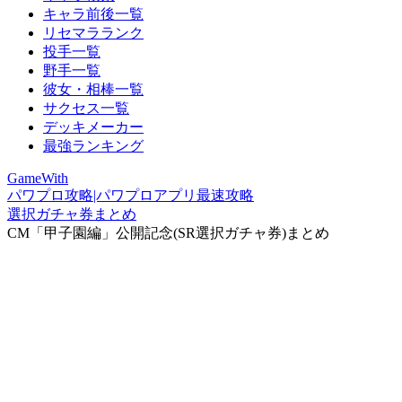
キャラ前後一覧
リセマラランク
投手一覧
野手一覧
彼女・相棒一覧
サクセス一覧
デッキメーカー
最強ランキング
GameWith
パワプロ攻略|パワプロアプリ最速攻略
選択ガチャ券まとめ
CM「甲子園編」公開記念(SR選択ガチャ券)まとめ