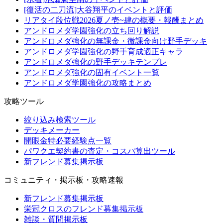
[復活の二刀流]大谷翔平のイベントと評価
リアタイ段位戦2026夏ノ壱~肆の概要・報酬まとめ
アンドロメダ学園強化の立ち回り解説
アンドロメダ強化の無課金・微課金向け野手デッキ
アンドロメダ学園強化の野手育成適正キャラ
アンドロメダ強化の野手デッキテンプレ
アンドロメダ強化の固有イベント一覧
アンドロメダ学園強化の攻略まとめ
攻略ツール
絞り込み検索ツール
デッキメーカー
開眼金特必要経験点一覧
パワクエ契約書の査定・コスパ算出ツール
新フレンド募集掲示板
コミュニティ・掲示板・攻略速報
新フレンド募集掲示板
栄冠クロスのフレンド募集掲示板
雑談・質問掲示板