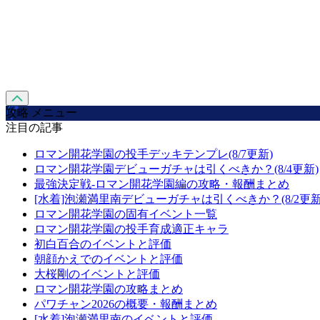
攻略 メニュー
注目の記事
ロマン開花学園の投手デッキテンプレ(8/7更新)
ロマン開花学園デビューガチャは引くべきか？(8/4更新)
最強決定戦-ロマン開花学園編の攻略・報酬まとめ
[水着]泡瀬満里南デビューガチャは引くべきか？(8/2更新
ロマン開花学園の固有イベント一覧
ロマン開花学園の投手育成適正キャラ
初白百合のイベントと評価
朝顔かえでのイベントと評価
大桜剛のイベントと評価
ロマン開花学園の攻略まとめ
パワチャン2026の概要・報酬まとめ
[水着]泡瀬満里南のイベントと評価