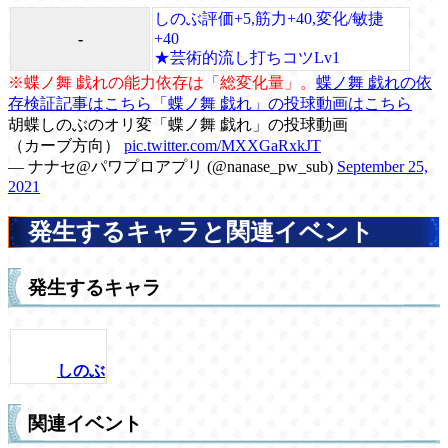
しのぶ評価+5,筋力+40,変化/敏捷
-
+40
★芸術的流し打ちコツLv1
※蝶ノ舞 戯れの能力依存は「総変化量」。
蝶ノ舞 戯れの依
存検証記事はこちら
「蝶ノ舞 戯れ」の投球動画はこちら
胡蝶しのぶのオリ変「蝶ノ舞 戯れ」の投球動画
（カーブ方向）
pic.twitter.com/MXXGaRxkJT
— ナナセ@パワプロアプリ (@nanase_pw_sub)
September 25,
2021
発生するキャラと関連イベント
発生するキャラ
しのぶ
関連イベント