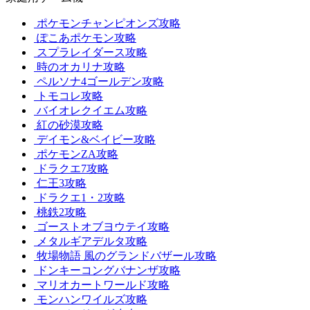
ポケモンチャンピオンズ攻略
ぽこあポケモン攻略
スプラレイダース攻略
時のオカリナ攻略
ペルソナ4ゴールデン攻略
トモコレ攻略
バイオレクイエム攻略
紅の砂漠攻略
デイモン&ベイビー攻略
ポケモンZA攻略
ドラクエ7攻略
仁王3攻略
ドラクエ1・2攻略
桃鉄2攻略
ゴーストオブヨウテイ攻略
メタルギアデルタ攻略
牧場物語 風のグランドバザール攻略
ドンキーコングバナンザ攻略
マリオカートワールド攻略
モンハンワイルズ攻略