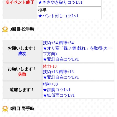
※イベント終了
★ささやき破りコツLv1
投手
★バント封じコツLv1
3回目-投手時
技術+54,精神+54
お願いします！
★オリ変「蝶ノ舞 戯れ」を取得(カー
成功
ブ方向)
★変幻自在コツLv1
体力-13
お願いします！
技術+13,精神+13
失敗
★変幻自在コツLv1
精神+80
遠慮します！
★鉄腕コツLv1
★鉄仮面コツLv1
3回目-野手時