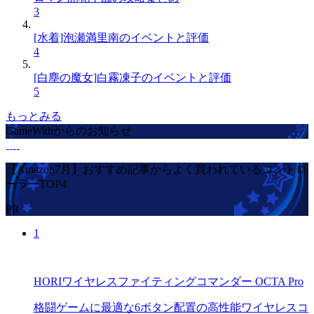
3
[水着]泡瀬満里南のイベントと評価
4
[白塵の魔女]白霧凍子のイベントと評価
5
もっとみる
GameWithからのお知らせ
【Amazon7月】おすすめ記事からよく買われているコントロ
ーラーTOP4
PR
1
HORIワイヤレスファイティングコマンダー OCTA Pro
格闘ゲームに最適な6ボタン配置の高性能ワイヤレスコ