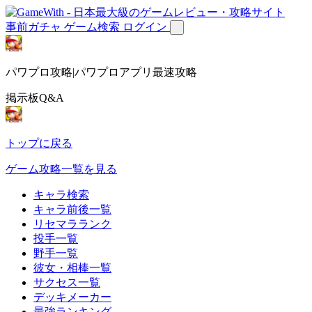
事前ガチャ
ゲーム検索
ログイン
パワプロ攻略|パワプロアプリ最速攻略
掲示板Q&A
トップに戻る
ゲーム攻略一覧を見る
キャラ検索
キャラ前後一覧
リセマラランク
投手一覧
野手一覧
彼女・相棒一覧
サクセス一覧
デッキメーカー
最強ランキング