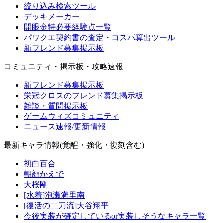
絞り込み検索ツール
デッキメーカー
開眼金特必要経験点一覧
パワクエ契約書の査定・コスパ算出ツール
新フレンド募集掲示板
コミュニティ・掲示板・攻略速報
新フレンド募集掲示板
栄冠クロスのフレンド募集掲示板
雑談・質問掲示板
ゲームウィズコミュニティ
ニュース速報/更新情報
最新キャラ情報(覚醒・強化・復刻含む)
初白百合
朝顔かえで
大桜剛
[水着]泡瀬満里南
[復活の二刀流]大谷翔平
今後実装が確定しているor実装しそうなキャラ一覧