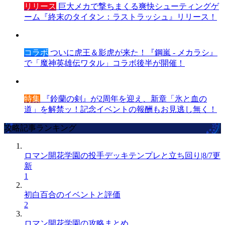
リリース
巨大メカで撃ちまくる爽快シューティングゲ
ーム『終末のタイタン：ラストラッシュ』リリース！
コラボ
ついに虎王＆影虎が来た！『鋼嵐 - メカラシ』
で「魔神英雄伝ワタル」コラボ後半が開催！
特集
『鈴蘭の剣』が2周年を迎え、新章「氷と血の
道」を解禁ッ！記念イベントの報酬もお見逃し無く！
攻略記事ランキング
ロマン開花学園の投手デッキテンプレと立ち回り|8/7更
新
1
初白百合のイベントと評価
2
ロマン開花学園の攻略まとめ