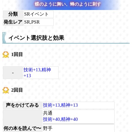
蝶のように舞い、蜂のように刺す
分類
SRイベント
発生レア
SR,PSR
イベント選択肢と効果
1回目
技術+13,精神
-
+13
2回目
声をかけてみる
技術+13,精神+13
共通
技術+40,精神+40
何の本を読んで〜
野手