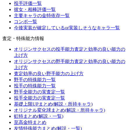
投手評価一覧
彼女・相棒評価一覧
主要キャラの金特依存一覧
コンボ一覧
今後実装が確定しているor実装しそうなキャラ一覧
査定・特殊能力情報
オリジンサクセスの投手能力査定と効率の良い能力の
上げ方
オリジンサクセスの野手能力査定と効率の良い能力の
上げ方
査定効率の良い野手能力の上げ方
野手の特殊能力一覧
投手の特殊能力一覧
野手全能力の実査定一覧
投手全能力の実査定一覧
基礎上限UPまとめ(解説・所持キャラ)
オリジナル変化球まとめ(解説・所持キャラ)
虹特まとめ(解説・一覧)
至高金特まとめ
友情特殊能力まとめ(解説・一覧)