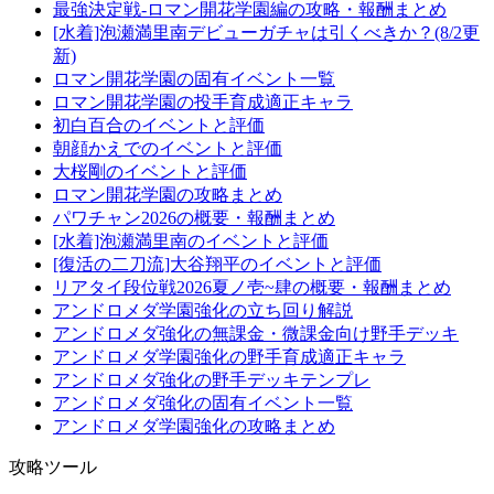
最強決定戦-ロマン開花学園編の攻略・報酬まとめ
[水着]泡瀬満里南デビューガチャは引くべきか？(8/2更
新)
ロマン開花学園の固有イベント一覧
ロマン開花学園の投手育成適正キャラ
初白百合のイベントと評価
朝顔かえでのイベントと評価
大桜剛のイベントと評価
ロマン開花学園の攻略まとめ
パワチャン2026の概要・報酬まとめ
[水着]泡瀬満里南のイベントと評価
[復活の二刀流]大谷翔平のイベントと評価
リアタイ段位戦2026夏ノ壱~肆の概要・報酬まとめ
アンドロメダ学園強化の立ち回り解説
アンドロメダ強化の無課金・微課金向け野手デッキ
アンドロメダ学園強化の野手育成適正キャラ
アンドロメダ強化の野手デッキテンプレ
アンドロメダ強化の固有イベント一覧
アンドロメダ学園強化の攻略まとめ
攻略ツール