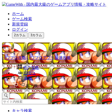
ホーム
ゲーム検索
新規登録
ログイン
2カラム
3カラム
パワプロ攻略|パワプロアプリ最速攻略
他の攻略
コミュ
速報
掲示板
キャラ検索