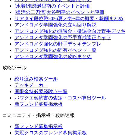
[水着]泡瀬満里南のイベントと評価
[復活の二刀流]大谷翔平のイベントと評価
リアタイ段位戦2026夏ノ壱~肆の概要・報酬まとめ
アンドロメダ学園強化の立ち回り解説
アンドロメダ強化の無課金・微課金向け野手デッキ
アンドロメダ学園強化の野手育成適正キャラ
アンドロメダ強化の野手デッキテンプレ
アンドロメダ強化の固有イベント一覧
アンドロメダ学園強化の攻略まとめ
攻略ツール
絞り込み検索ツール
デッキメーカー
開眼金特必要経験点一覧
パワクエ契約書の査定・コスパ算出ツール
新フレンド募集掲示板
コミュニティ・掲示板・攻略速報
新フレンド募集掲示板
栄冠クロスのフレンド募集掲示板