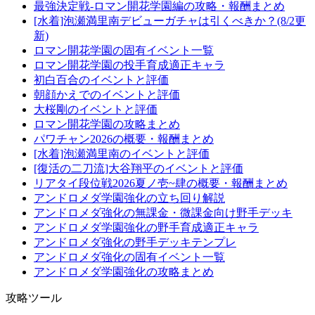
最強決定戦-ロマン開花学園編の攻略・報酬まとめ
[水着]泡瀬満里南デビューガチャは引くべきか？(8/2更
新)
ロマン開花学園の固有イベント一覧
ロマン開花学園の投手育成適正キャラ
初白百合のイベントと評価
朝顔かえでのイベントと評価
大桜剛のイベントと評価
ロマン開花学園の攻略まとめ
パワチャン2026の概要・報酬まとめ
[水着]泡瀬満里南のイベントと評価
[復活の二刀流]大谷翔平のイベントと評価
リアタイ段位戦2026夏ノ壱~肆の概要・報酬まとめ
アンドロメダ学園強化の立ち回り解説
アンドロメダ強化の無課金・微課金向け野手デッキ
アンドロメダ学園強化の野手育成適正キャラ
アンドロメダ強化の野手デッキテンプレ
アンドロメダ強化の固有イベント一覧
アンドロメダ学園強化の攻略まとめ
攻略ツール