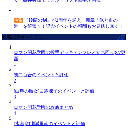
特集
『鈴蘭の剣』が2周年を迎え、新章「氷と血の
道」を解禁ッ！記念イベントの報酬もお見逃し無く！
攻略記事ランキング
ロマン開花学園の投手デッキテンプレと立ち回り|8/7更
新
1
初白百合のイベントと評価
2
[白塵の魔女]白霧凍子のイベントと評価
3
ロマン開花学園の攻略まとめ
4
[水着]泡瀬満里南のイベントと評価