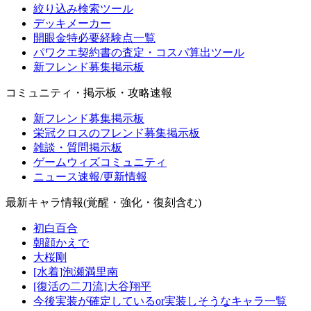
絞り込み検索ツール
デッキメーカー
開眼金特必要経験点一覧
パワクエ契約書の査定・コスパ算出ツール
新フレンド募集掲示板
コミュニティ・掲示板・攻略速報
新フレンド募集掲示板
栄冠クロスのフレンド募集掲示板
雑談・質問掲示板
ゲームウィズコミュニティ
ニュース速報/更新情報
最新キャラ情報(覚醒・強化・復刻含む)
初白百合
朝顔かえで
大桜剛
[水着]泡瀬満里南
[復活の二刀流]大谷翔平
今後実装が確定しているor実装しそうなキャラ一覧