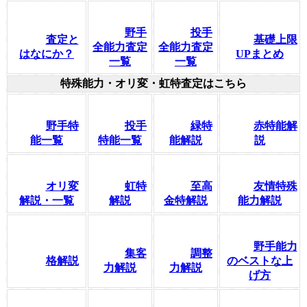
野手
投手
査定と
基礎上限
全能力査定
全能力査定
はなにか？
UPまとめ
一覧
一覧
特殊能力・オリ変・虹特査定はこちら
野手特
投手
緑特
赤特能解
能一覧
特能一覧
能解説
説
オリ変
虹特
至高
友情特殊
解説・一覧
解説
金特解説
能力解説
野手能力
集客
調整
格解説
のベストな上
力解説
力解説
げ方