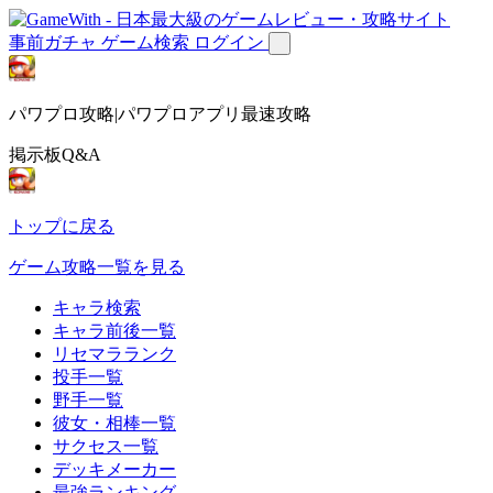
事前ガチャ
ゲーム検索
ログイン
パワプロ攻略|パワプロアプリ最速攻略
掲示板Q&A
トップに戻る
ゲーム攻略一覧を見る
キャラ検索
キャラ前後一覧
リセマラランク
投手一覧
野手一覧
彼女・相棒一覧
サクセス一覧
デッキメーカー
最強ランキング