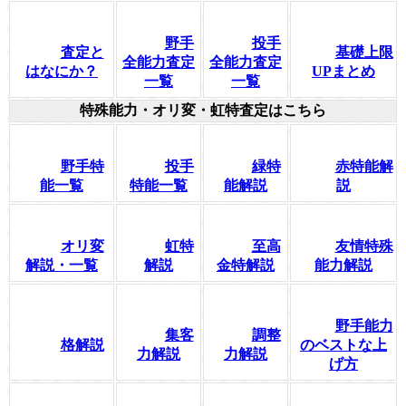
野手
投手
査定と
基礎上限
全能力査定
全能力査定
はなにか？
UPまとめ
一覧
一覧
特殊能力・オリ変・虹特査定はこちら
野手特
投手
緑特
赤特能解
能一覧
特能一覧
能解説
説
オリ変
虹特
至高
友情特殊
解説・一覧
解説
金特解説
能力解説
野手能力
集客
調整
格解説
のベストな上
力解説
力解説
げ方