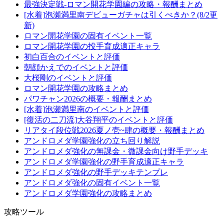
最強決定戦-ロマン開花学園編の攻略・報酬まとめ
[水着]泡瀬満里南デビューガチャは引くべきか？(8/2更
新)
ロマン開花学園の固有イベント一覧
ロマン開花学園の投手育成適正キャラ
初白百合のイベントと評価
朝顔かえでのイベントと評価
大桜剛のイベントと評価
ロマン開花学園の攻略まとめ
パワチャン2026の概要・報酬まとめ
[水着]泡瀬満里南のイベントと評価
[復活の二刀流]大谷翔平のイベントと評価
リアタイ段位戦2026夏ノ壱~肆の概要・報酬まとめ
アンドロメダ学園強化の立ち回り解説
アンドロメダ強化の無課金・微課金向け野手デッキ
アンドロメダ学園強化の野手育成適正キャラ
アンドロメダ強化の野手デッキテンプレ
アンドロメダ強化の固有イベント一覧
アンドロメダ学園強化の攻略まとめ
攻略ツール