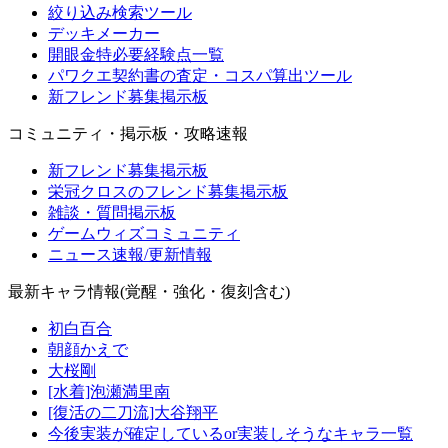
絞り込み検索ツール
デッキメーカー
開眼金特必要経験点一覧
パワクエ契約書の査定・コスパ算出ツール
新フレンド募集掲示板
コミュニティ・掲示板・攻略速報
新フレンド募集掲示板
栄冠クロスのフレンド募集掲示板
雑談・質問掲示板
ゲームウィズコミュニティ
ニュース速報/更新情報
最新キャラ情報(覚醒・強化・復刻含む)
初白百合
朝顔かえで
大桜剛
[水着]泡瀬満里南
[復活の二刀流]大谷翔平
今後実装が確定しているor実装しそうなキャラ一覧