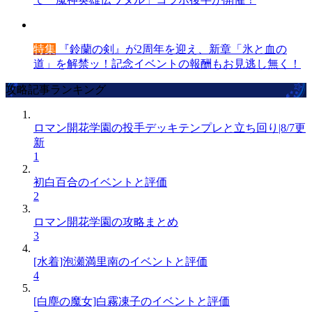
特集
『鈴蘭の剣』が2周年を迎え、新章「氷と血の
道」を解禁ッ！記念イベントの報酬もお見逃し無く！
攻略記事ランキング
ロマン開花学園の投手デッキテンプレと立ち回り|8/7更
新
1
初白百合のイベントと評価
2
ロマン開花学園の攻略まとめ
3
[水着]泡瀬満里南のイベントと評価
4
[白塵の魔女]白霧凍子のイベントと評価