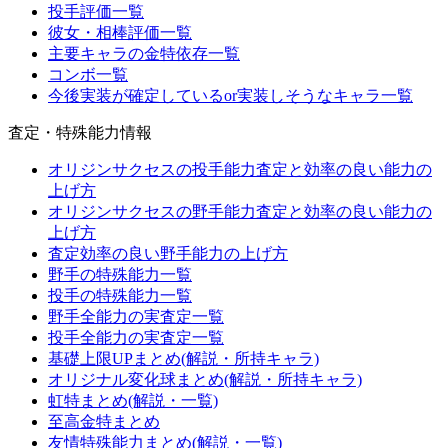
投手評価一覧
彼女・相棒評価一覧
主要キャラの金特依存一覧
コンボ一覧
今後実装が確定しているor実装しそうなキャラ一覧
査定・特殊能力情報
オリジンサクセスの投手能力査定と効率の良い能力の
上げ方
オリジンサクセスの野手能力査定と効率の良い能力の
上げ方
査定効率の良い野手能力の上げ方
野手の特殊能力一覧
投手の特殊能力一覧
野手全能力の実査定一覧
投手全能力の実査定一覧
基礎上限UPまとめ(解説・所持キャラ)
オリジナル変化球まとめ(解説・所持キャラ)
虹特まとめ(解説・一覧)
至高金特まとめ
友情特殊能力まとめ(解説・一覧)