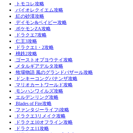
トモコレ攻略
バイオレクイエム攻略
紅の砂漠攻略
デイモン&ベイビー攻略
ポケモンZA攻略
ドラクエ7攻略
仁王3攻略
ドラクエ1・2攻略
桃鉄2攻略
ゴーストオブヨウテイ攻略
メタルギアデルタ攻略
牧場物語 風のグランドバザール攻略
ドンキーコングバナンザ攻略
マリオカートワールド攻略
モンハンワイルズ攻略
エルデンリング攻略
Blades of Fire攻略
ファンタジーライフi攻略
ドラクエ3リメイク攻略
ドラクエ10オフライン攻略
ドラクエ11攻略