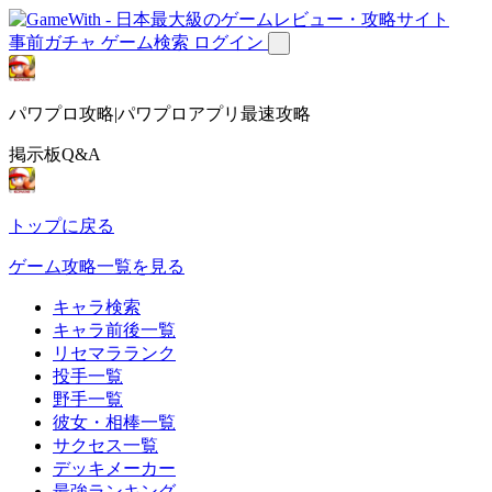
事前ガチャ
ゲーム検索
ログイン
パワプロ攻略|パワプロアプリ最速攻略
掲示板Q&A
トップに戻る
ゲーム攻略一覧を見る
キャラ検索
キャラ前後一覧
リセマラランク
投手一覧
野手一覧
彼女・相棒一覧
サクセス一覧
デッキメーカー
最強ランキング