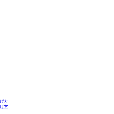
げ方
げ方