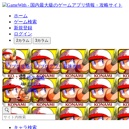
ホーム
ゲーム検索
新規登録
ログイン
2カラム
3カラム
パワプロ攻略|パワプロアプリ最速攻略
他の攻略
コミュ
速報
掲示板
キャラ検索