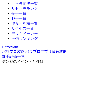
キャラ前後一覧
リセマラランク
投手一覧
野手一覧
彼女・相棒一覧
サクセス一覧
デッキメーカー
最強ランキング
GameWith
パワプロ攻略|パワプロアプリ最速攻略
野手評価一覧
デンジのイベントと評価