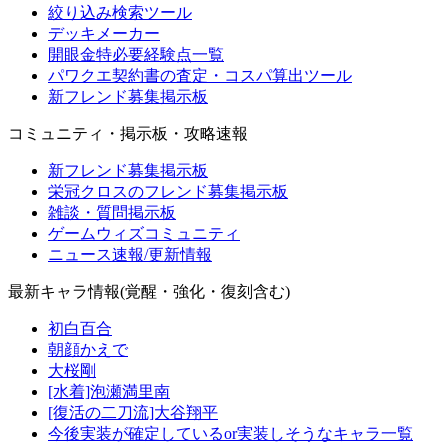
絞り込み検索ツール
デッキメーカー
開眼金特必要経験点一覧
パワクエ契約書の査定・コスパ算出ツール
新フレンド募集掲示板
コミュニティ・掲示板・攻略速報
新フレンド募集掲示板
栄冠クロスのフレンド募集掲示板
雑談・質問掲示板
ゲームウィズコミュニティ
ニュース速報/更新情報
最新キャラ情報(覚醒・強化・復刻含む)
初白百合
朝顔かえで
大桜剛
[水着]泡瀬満里南
[復活の二刀流]大谷翔平
今後実装が確定しているor実装しそうなキャラ一覧