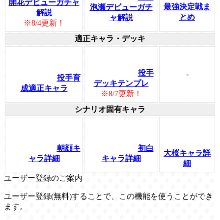
開花デビューガチャ
最強決定戦ま
泡瀬デビューガチ
解説
とめ
ャ解説
※8/4更新！
適正キャラ・デッキ
投手
-
投手育
デッキテンプレ
成適正キャラ
※8/7更新！
シナリオ固有キャラ
朝顔キ
初白
大桜キャラ詳
ャラ詳細
キャラ詳細
細
ユーザー登録のご案内
ユーザー登録(無料)することで、この機能を使うことができ
ます。