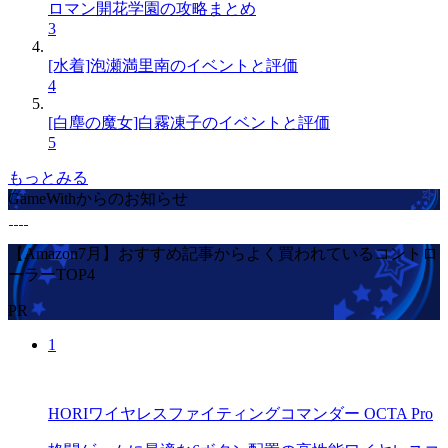
ロマン開花学園の攻略まとめ
3
[水着]泡瀬満里南のイベントと評価
4
[白塵の魔女]白霧凍子のイベントと評価
5
もっとみる
GameWithからのお知らせ
【Amazon7月】おすすめ記事からよく買われているコントロ
ーラーTOP4
PR
1
HORIワイヤレスファイティングコマンダー OCTA Pro