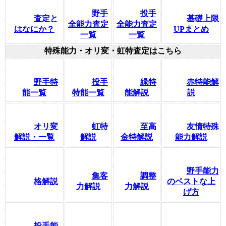
野手
投手
査定と
基礎上限
全能力査定
全能力査定
はなにか？
UPまとめ
一覧
一覧
特殊能力・オリ変・虹特査定はこちら
野手特
投手
緑特
赤特能解
能一覧
特能一覧
能解説
説
オリ変
虹特
至高
友情特殊
解説・一覧
解説
金特解説
能力解説
野手能力
集客
調整
格解説
のベストな上
力解説
力解説
げ方
投手能