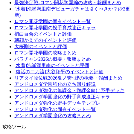
最強決定戦-ロマン開花学園編の攻略・報酬まとめ
[水着]泡瀬満里南デビューガチャは引くべきか？(8/2更
新)
ロマン開花学園の固有イベント一覧
ロマン開花学園の投手育成適正キャラ
初白百合のイベントと評価
朝顔かえでのイベントと評価
大桜剛のイベントと評価
ロマン開花学園の攻略まとめ
パワチャン2026の概要・報酬まとめ
[水着]泡瀬満里南のイベントと評価
[復活の二刀流]大谷翔平のイベントと評価
リアタイ段位戦2026夏ノ壱~肆の概要・報酬まとめ
アンドロメダ学園強化の立ち回り解説
アンドロメダ強化の無課金・微課金向け野手デッキ
アンドロメダ学園強化の野手育成適正キャラ
アンドロメダ強化の野手デッキテンプレ
アンドロメダ強化の固有イベント一覧
アンドロメダ学園強化の攻略まとめ
攻略ツール