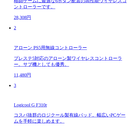
格闘ゲームに最適な6ボタン配置の高性能ワイヤレスコ
ントローラーです。
28,308円
2
アローン PS5用無線コントローラー
プレステ5対応のアローン製ワイヤレスコントローラ
ー。サブ機としても優秀。
11,480円
3
Logicool G F310r
コスパ抜群のロジクール製有線パッド。幅広いPCゲー
ムを手軽に楽しめます。