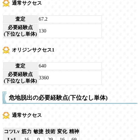
通常サクセス
査定
67.2
必要経験点
130
(下位なし単体)
オリジンサクセス1
査定
640
必要経験点
3360
(下位なし単体)
危地脱出の必要経験点(下位なし単体)
通常サクセス
コツLv
筋力
敏捷
技術
変化
精神
Lv1
16
0
29
16
69