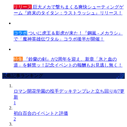
リリース
巨大メカで撃ちまくる爽快シューティングゲ
ーム『終末のタイタン：ラストラッシュ』リリース！
コラボ
ついに虎王＆影虎が来た！『鋼嵐 - メカラシ』
で「魔神英雄伝ワタル」コラボ後半が開催！
特集
『鈴蘭の剣』が2周年を迎え、新章「氷と血の
道」を解禁ッ！記念イベントの報酬もお見逃し無く！
攻略記事ランキング
ロマン開花学園の投手デッキテンプレと立ち回り|8/7更
新
1
初白百合のイベントと評価
2