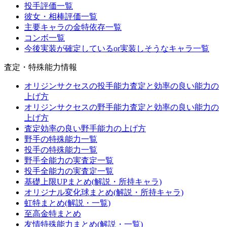
投手評価一覧
彼女・相棒評価一覧
主要キャラの金特依存一覧
コンボ一覧
今後実装が確定しているor実装しそうなキャラ一覧
査定・特殊能力情報
オリジンサクセスの投手能力査定と効率の良い能力の
上げ方
オリジンサクセスの野手能力査定と効率の良い能力の
上げ方
査定効率の良い野手能力の上げ方
野手の特殊能力一覧
投手の特殊能力一覧
野手全能力の実査定一覧
投手全能力の実査定一覧
基礎上限UPまとめ(解説・所持キャラ)
オリジナル変化球まとめ(解説・所持キャラ)
虹特まとめ(解説・一覧)
至高金特まとめ
友情特殊能力まとめ(解説・一覧)