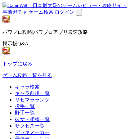
事前ガチャ
ゲーム検索
ログイン
パワプロ攻略|パワプロアプリ最速攻略
掲示板Q&A
トップに戻る
ゲーム攻略一覧を見る
キャラ検索
キャラ前後一覧
リセマラランク
投手一覧
野手一覧
彼女・相棒一覧
サクセス一覧
デッキメーカー
最強ランキング