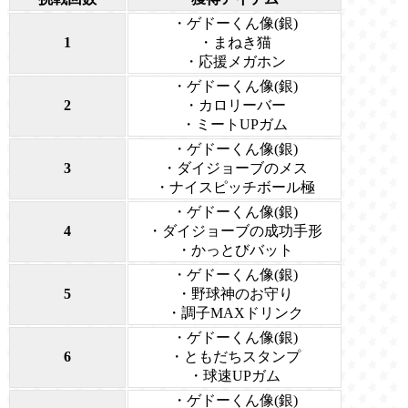
・ゲドーくん像(銀)
1
・まねき猫
・応援メガホン
・ゲドーくん像(銀)
2
・カロリーバー
・ミートUPガム
・ゲドーくん像(銀)
3
・ダイジョーブのメス
・ナイスピッチボール極
・ゲドーくん像(銀)
4
・ダイジョーブの成功手形
・かっとびバット
・ゲドーくん像(銀)
5
・野球神のお守り
・調子MAXドリンク
・ゲドーくん像(銀)
6
・ともだちスタンプ
・球速UPガム
・ゲドーくん像(銀)