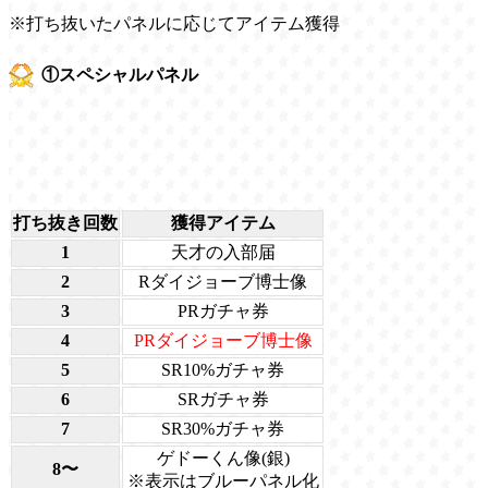
※打ち抜いたパネルに応じてアイテム獲得
①スペシャルパネル
打ち抜き回数
獲得アイテム
1
天才の入部届
2
Rダイジョーブ博士像
3
PRガチャ券
4
PRダイジョーブ博士像
5
SR10%ガチャ券
6
SRガチャ券
7
SR30%ガチャ券
ゲドーくん像(銀)
8〜
※表示はブルーパネル化