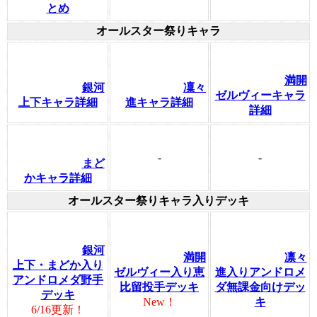
とめ
オールスター祭りキャラ
満開
銀河
凜々
ゼルヴィーキャラ
上下キャラ詳細
進キャラ詳細
詳細
-
-
まど
かキャラ詳細
オールスター祭りキャラ入りデッキ
銀河
満開
凛々
上下・まどか入り
ゼルヴィー入り恵
進入りアンドロメ
アンドロメダ野手
比留投手デッキ
ダ無課金向けデッ
デッキ
New！
キ
6/16更新！