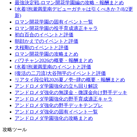
最強決定戦-ロマン開花学園編の攻略・報酬まとめ
[水着]泡瀬満里南デビューガチャは引くべきか？(8/2更
新)
ロマン開花学園の固有イベント一覧
ロマン開花学園の投手育成適正キャラ
初白百合のイベントと評価
朝顔かえでのイベントと評価
大桜剛のイベントと評価
ロマン開花学園の攻略まとめ
パワチャン2026の概要・報酬まとめ
[水着]泡瀬満里南のイベントと評価
[復活の二刀流]大谷翔平のイベントと評価
リアタイ段位戦2026夏ノ壱~肆の概要・報酬まとめ
アンドロメダ学園強化の立ち回り解説
アンドロメダ強化の無課金・微課金向け野手デッキ
アンドロメダ学園強化の野手育成適正キャラ
アンドロメダ強化の野手デッキテンプレ
アンドロメダ強化の固有イベント一覧
アンドロメダ学園強化の攻略まとめ
攻略ツール