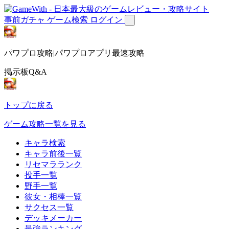
事前ガチャ
ゲーム検索
ログイン
パワプロ攻略|パワプロアプリ最速攻略
掲示板Q&A
トップに戻る
ゲーム攻略一覧を見る
キャラ検索
キャラ前後一覧
リセマラランク
投手一覧
野手一覧
彼女・相棒一覧
サクセス一覧
デッキメーカー
最強ランキング