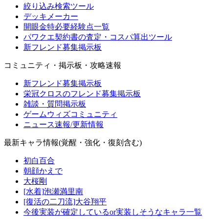
絞り込み検索ツール
デッキメーカー
開眼金特必要経験点一覧
パワクエ契約書の査定・コスパ算出ツール
新フレンド募集掲示板
コミュニティ・掲示板・攻略速報
新フレンド募集掲示板
栄冠クロスのフレンド募集掲示板
雑談・質問掲示板
ゲームウィズコミュニティ
ニュース速報/更新情報
最新キャラ情報(覚醒・強化・復刻含む)
初白百合
朝顔かえで
大桜剛
[水着]泡瀬満里南
[復活の二刀流]大谷翔平
今後実装が確定しているor実装しそうなキャラ一覧