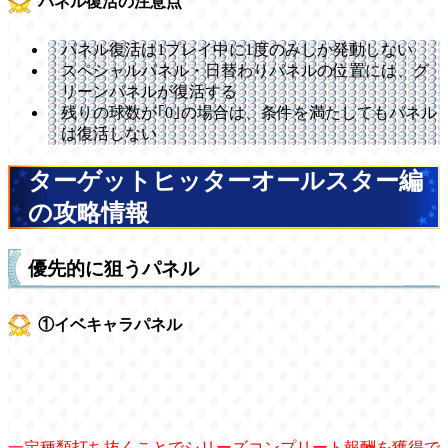
パネル復活の注意点
パネル復活は1プレイ中に1度のみしか発動しない
スペシャルパネル・日替わりパネルの位置には、グ
リーンパネルが復活する
残りの球数が｢0｣の場合は、条件を満たしてもパネル
は復活しない
ターゲットヒッターオールスター編
の攻略情報
優先的に狙うパネル
①イベキャラパネル
一定種類打ち抜くことでシリーズコンプリート報酬を獲得で