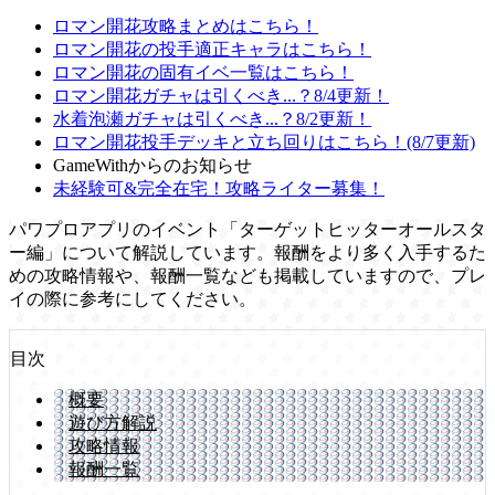
ロマン開花攻略まとめはこちら！
ロマン開花の投手適正キャラはこちら！
ロマン開花の固有イベ一覧はこちら！
ロマン開花ガチャは引くべき...？8/4更新！
水着泡瀬ガチャは引くべき...？8/2更新！
ロマン開花投手デッキと立ち回りはこちら！(8/7更新)
GameWithからのお知らせ
未経験可&完全在宅！攻略ライター募集！
パワプロアプリのイベント「ターゲットヒッターオールスタ
ー編」について解説しています。報酬をより多く入手するた
めの攻略情報や、報酬一覧なども掲載していますので、プレ
イの際に参考にしてください。
目次
概要
遊び方解説
攻略情報
報酬一覧