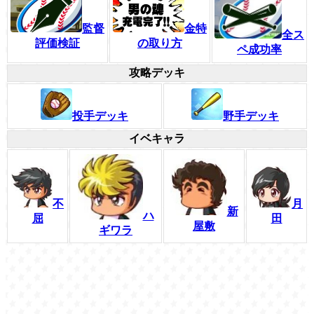
監督
金特
全ス
評価検証
の取り方
ペ成功率
攻略デッキ
投手デッキ
野手デッキ
イベキャラ
不
月
新
ハ
屈
田
屋敷
ギワラ