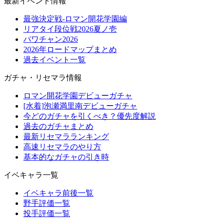
最新イベント情報
最強決定戦-ロマン開花学園編
リアタイ段位戦2026夏ノ壱
パワチャン2026
2026年ロードマップまとめ
過去イベント一覧
ガチャ・リセマラ情報
ロマン開花学園デビューガチャ
[水着]泡瀬満里南デビューガチャ
今どのガチャを引くべき？優先度解説
過去のガチャまとめ
最新リセマラランキング
高速リセマラのやり方
基本的なガチャの引き時
イベキャラ一覧
イベキャラ前後一覧
野手評価一覧
投手評価一覧