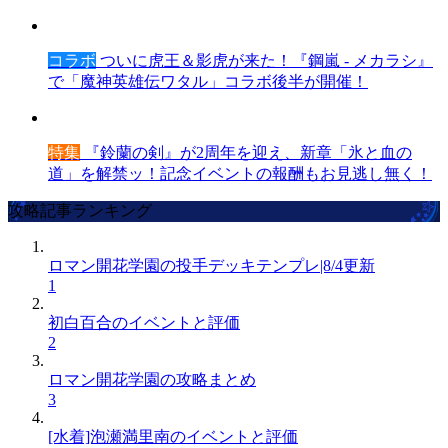
コラボ
ついに虎王＆影虎が来た！『鋼嵐 - メカラシ』
で「魔神英雄伝ワタル」コラボ後半が開催！
特集
『鈴蘭の剣』が2周年を迎え、新章「氷と血の
道」を解禁ッ！記念イベントの報酬もお見逃し無く！
攻略記事ランキング
ロマン開花学園の投手デッキテンプレ|8/4更新
1
初白百合のイベントと評価
2
ロマン開花学園の攻略まとめ
3
[水着]泡瀬満里南のイベントと評価