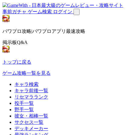
事前ガチャ
ゲーム検索
ログイン
パワプロ攻略|パワプロアプリ最速攻略
掲示板Q&A
トップに戻る
ゲーム攻略一覧を見る
キャラ検索
キャラ前後一覧
リセマラランク
投手一覧
野手一覧
彼女・相棒一覧
サクセス一覧
デッキメーカー
最強ランキング