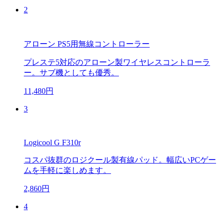
2
アローン PS5用無線コントローラー
プレステ5対応のアローン製ワイヤレスコントローラ
ー。サブ機としても優秀。
11,480円
3
Logicool G F310r
コスパ抜群のロジクール製有線パッド。幅広いPCゲー
ムを手軽に楽しめます。
2,860円
4