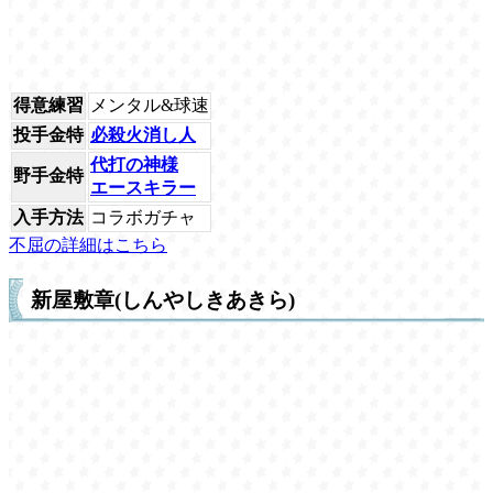
得意練習
メンタル&球速
投手金特
必殺火消し人
代打の神様
野手金特
エースキラー
入手方法
コラボガチャ
不屈の詳細はこちら
新屋敷章(しんやしきあきら)