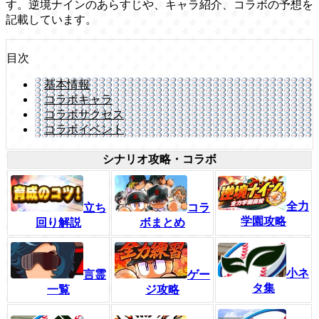
す。逆境ナインのあらすじや、キャラ紹介、コラボの予想を
記載しています。
目次
基本情報
コラボキャラ
コラボサクセス
コラボイベント
シナリオ攻略・コラボ
全力
立ち
コラ
学園攻略
回り解説
ボまとめ
小ネ
言霊
ゲー
タ集
一覧
ジ攻略