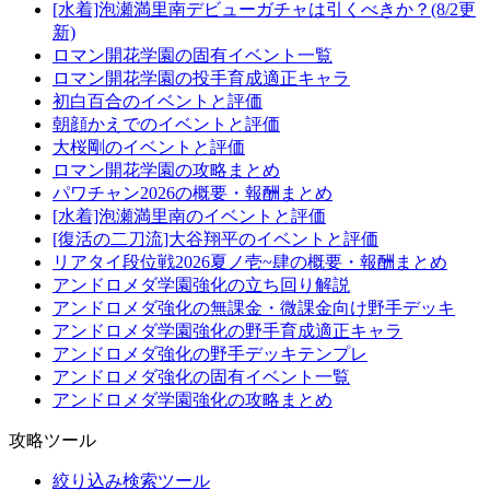
[水着]泡瀬満里南デビューガチャは引くべきか？(8/2更
新)
ロマン開花学園の固有イベント一覧
ロマン開花学園の投手育成適正キャラ
初白百合のイベントと評価
朝顔かえでのイベントと評価
大桜剛のイベントと評価
ロマン開花学園の攻略まとめ
パワチャン2026の概要・報酬まとめ
[水着]泡瀬満里南のイベントと評価
[復活の二刀流]大谷翔平のイベントと評価
リアタイ段位戦2026夏ノ壱~肆の概要・報酬まとめ
アンドロメダ学園強化の立ち回り解説
アンドロメダ強化の無課金・微課金向け野手デッキ
アンドロメダ学園強化の野手育成適正キャラ
アンドロメダ強化の野手デッキテンプレ
アンドロメダ強化の固有イベント一覧
アンドロメダ学園強化の攻略まとめ
攻略ツール
絞り込み検索ツール