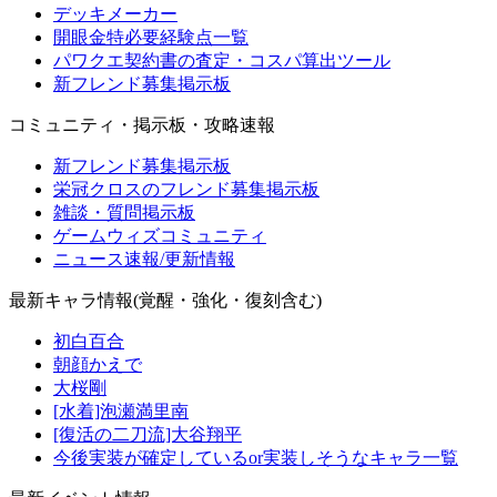
デッキメーカー
開眼金特必要経験点一覧
パワクエ契約書の査定・コスパ算出ツール
新フレンド募集掲示板
コミュニティ・掲示板・攻略速報
新フレンド募集掲示板
栄冠クロスのフレンド募集掲示板
雑談・質問掲示板
ゲームウィズコミュニティ
ニュース速報/更新情報
最新キャラ情報(覚醒・強化・復刻含む)
初白百合
朝顔かえで
大桜剛
[水着]泡瀬満里南
[復活の二刀流]大谷翔平
今後実装が確定しているor実装しそうなキャラ一覧