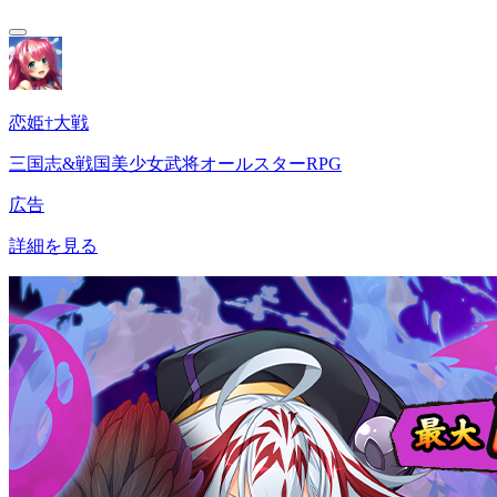
恋姫†大戦
三国志&戦国美少女武将オールスターRPG
広告
詳細を見る